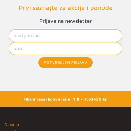
Prvi saznajte za akcije i ponude
Prijava na newsletter
POTVRĐUJEM PRIJAVU
Fiksni tečaj konverzije: 1 € = 7,53450 kn
O nama