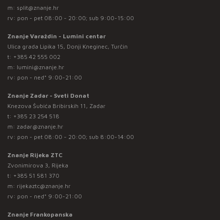
m:
split@znanje.hr
rv: pon - pet 08:00 - 20:00; sub 9:00-15:00
Znanje Varaždin - Lumini centar
Ulica grada Lipika 15, Donji Kneginec, Turčin
t:
+385 42 555 002
m:
lumini@znanje.hr
rv: pon - ned* 9:00-21:00
Znanje Zadar - Sveti Donat
Knezova Šubića Bribirskih 11, Zadar
t:
+385 23 254 518
m:
zadar@znanje.hr
rv: pon - pet 08:00 - 20:00; sub 8:00-14:00
Znanje Rijeka ZTC
Zvonimirova 3, Rijeka
t:
+385 51 581 370
m:
rijekaztc@znanje.hr
rv: pon - ned* 9:00-21:00
Znanje Frankopanska