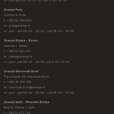
rv: pon-pet 08:00-20:00; sub 9:00-18:00
Znanje Pula
Giardini 4, Pula
t:
+385 52 354 650
m:
pula@znanje.hr
rv: pon - pet 08:00 - 20:00 ; sub 08:00 – 14:00
Znanje Rijeka - Korzo
Užarska 1, Rijeka
t:
+385 51 582 091
m:
rijeka@znanje.hr
rv: pon - pet 08:00 - 20:00; sub 9:00-15:00
Znanje Slavonski Brod
Trg pobjede 28, Slavonski Brod
t:
+385 35 295 258
m:
slavonski.brod@znanje.hr
rv: pon - pet 08:00 - 20:00 ; sub 08:00 – 14:00
Znanje Split - Miroslav Krleža
Kraj Sv. Marije 1, Split
t:
+385 21 271 714