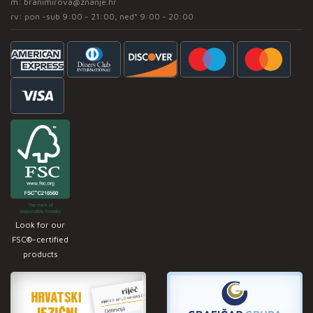
m:
branimirova@znanje.hr
rv: pon -sub 9:00 - 21:00, ned* 9:00 - 20:00
Look for our
FSC®-certified
products