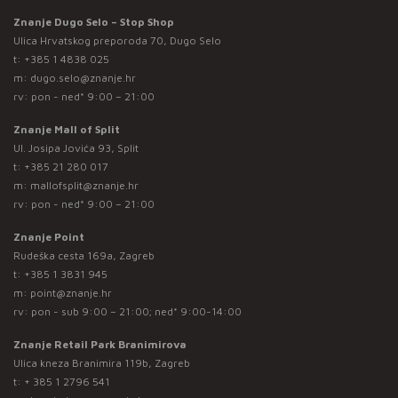
Znanje Dugo Selo – Stop Shop
Ulica Hrvatskog preporoda 70, Dugo Selo
t:
+385 1 4838 025
m:
dugo.selo@znanje.hr
rv: pon - ned* 9:00 – 21:00
Znanje Mall of Split
Ul. Josipa Jovića 93, Split
t:
+385 21 280 017
m:
mallofsplit@znanje.hr
rv: pon - ned* 9:00 – 21:00
Znanje Point
Rudeška cesta 169a, Zagreb
t:
+385 1 3831 945
m:
point@znanje.hr
rv: pon - sub 9:00 – 21:00; ned* 9:00-14:00
Znanje Retail Park Branimirova
Ulica kneza Branimira 119b, Zagreb
t:
+ 385 1 2796 541