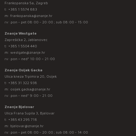
Frankopanska 5a, Zagreb
t:
+385 1 5574 883
m:
frankopanska@znanje.hr
rv: pon - pet 08:00 - 20:00 ; sub 08:00 - 15:00
Znanje Westgate
Zaprešićka 2, Jablanovec
t:
+385 1 5504 440
m:
westgate@znanje.hr
rv: pon – ned* 10:00 – 21:00
Znanje Osijek Gacka
Ulica kneza Trpimira 20, Osijek
t:
+385 31 322 938
m:
osijek.gacka@znanje.hr
rv: pon - ned* 9:00 - 21:00
Znanje Bjelovar
Ulica Frana Supila 3, Bjelovar
t:
+385 43 295 718
m:
bjelovar@znanje.hr
rv: pon - pet 08:00 - 20:00 ; sub 08:00 - 14:00