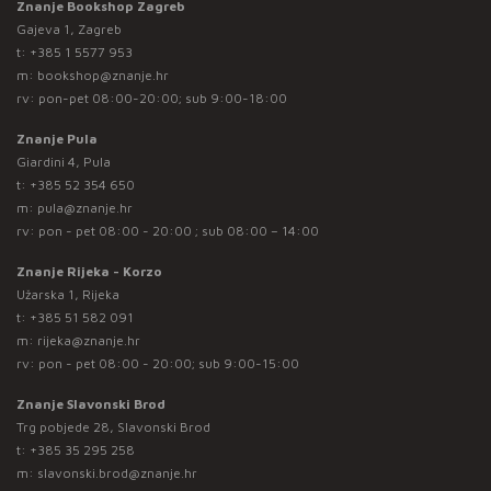
Znanje Bookshop Zagreb
Gajeva 1, Zagreb
t:
+385 1 5577 953
m:
bookshop@znanje.hr
rv: pon-pet 08:00-20:00; sub 9:00-18:00
Znanje Pula
Giardini 4, Pula
t:
+385 52 354 650
m:
pula@znanje.hr
rv: pon - pet 08:00 - 20:00 ; sub 08:00 – 14:00
Znanje Rijeka - Korzo
Užarska 1, Rijeka
t:
+385 51 582 091
m:
rijeka@znanje.hr
rv: pon - pet 08:00 - 20:00; sub 9:00-15:00
Znanje Slavonski Brod
Trg pobjede 28, Slavonski Brod
t:
+385 35 295 258
m:
slavonski.brod@znanje.hr