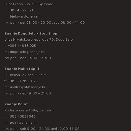
Ulica Frana Supila 3, Bjelovar
t:
+385 43 295 718
m:
bjelovar@znanje.hr
rv: pon - pet 08:00 - 20:00 ; sub 08:00 - 14:00
Znanje Dugo Selo – Stop Shop
Ulica Hrvatskog preporoda 70, Dugo Selo
t:
+385 1 4838 025
m:
dugo.selo@znanje.hr
rv: pon - ned* 9:00 – 21:00
Znanje Mall of Split
Ul. Josipa Jovića 93, Split
t:
+385 21 280 017
m:
mallofsplit@znanje.hr
rv: pon - ned* 9:00 – 21:00
Znanje Point
Rudeška cesta 169a, Zagreb
t:
+385 1 3831 945
m:
point@znanje.hr
rv: pon - sub 9:00 – 21:00; ned* 9:00-14:00