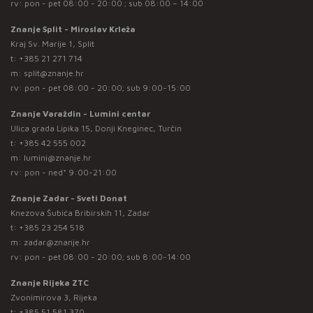
rv: pon - pet 08:00 - 20:00 ; sub 08:00 – 14:00
Znanje Split - Miroslav Krleža
Kraj Sv. Marije 1, Split
t:
+385 21 271 714
m:
split@znanje.hr
rv: pon - pet 08:00 - 20:00; sub 9:00-15:00
Znanje Varaždin - Lumini centar
Ulica grada Lipika 15, Donji Kneginec, Turčin
t:
+385 42 555 002
m:
lumini@znanje.hr
rv: pon - ned* 9:00-21:00
Znanje Zadar - Sveti Donat
Knezova Šubića Bribirskih 11, Zadar
t:
+385 23 254 518
m:
zadar@znanje.hr
rv: pon - pet 08:00 - 20:00; sub 8:00-14:00
Znanje Rijeka ZTC
Zvonimirova 3, Rijeka
t:
+385 51 581 370