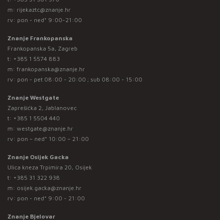
m:
rijekaztc@znanje.hr
rv: pon - ned* 9:00-21:00
Znanje Frankopanska
Frankopanska 5a, Zagreb
t:
+385 1 5574 883
m:
frankopanska@znanje.hr
rv: pon - pet 08:00 - 20:00 ; sub 08:00 - 15:00
Znanje Westgate
Zaprešićka 2, Jablanovec
t:
+385 1 5504 440
m:
westgate@znanje.hr
rv: pon – ned* 10:00 – 21:00
Znanje Osijek Gacka
Ulica kneza Trpimira 20, Osijek
t:
+385 31 322 938
m:
osijek.gacka@znanje.hr
rv: pon - ned* 9:00 - 21:00
Znanje Bjelovar