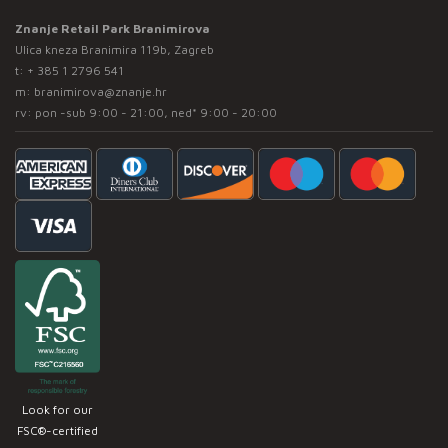
Znanje Retail Park Branimirova
Ulica kneza Branimira 119b, Zagreb
t:
+ 385 1 2796 541
m:
branimirova@znanje.hr
rv: pon -sub 9:00 - 21:00, ned* 9:00 - 20:00
Look for our
FSC®-certified