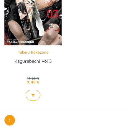
Takeru Hokazono
Kagurabachi Vol 3
11,85 €
9,48 €
1