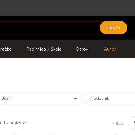
TRAŽI
gračke
Papirnica / Škola
Darovi
Autori
 od
proizvoda
Prikaz:
7