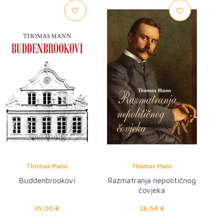
Thomas Mann
Thomas Mann
Buddenbrookovi
Razmatranja nepolitičnog
čovjeka
35,00 €
26,54 €