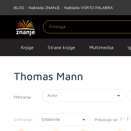
BLOG
|
Naklada ZNANJE
|
Naklada VORTO PALABRA
Knjige
Strane knjige
Multimedija
I
Thomas Mann
Filtriranje:
1 - 7
Sortiranje:
Prikazuje se: