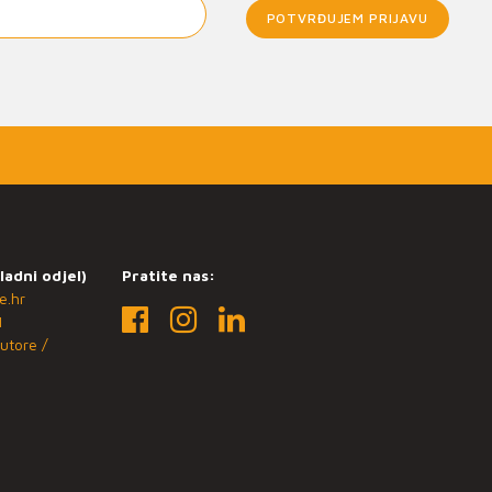
POTVRĐUJEM PRIJAVU
ladni odjel)
Pratite nas:
e.hr
1
utore /