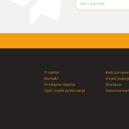
O nama
Klub povjere
Kontakt
Uvjeti kupnj
Prodajna mjesta
Dostava
Opći uvjeti poslovanja
Darovna kart