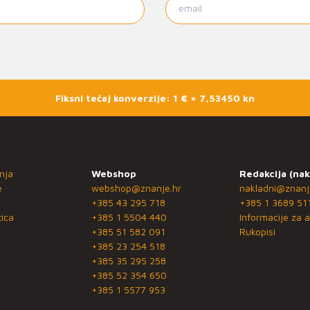
Fiksni tečaj konverzije: 1 € = 7,53450 kn
nja
Webshop
Redakcija (nak
e
webshop@znanje.hr
nakladni@znanj
+385 43 295 718
+385 1 3689 51
ica
+385 1 5504 440
Informacije za a
+385 51 582 091
Rukopisi
+385 23 254 518
+385 35 295 258
+385 52 354 650
+385 1 5577 953