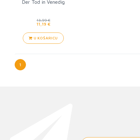
Der Tod in Venedig
13,99 €
11,19 €
U KOŠARICU
1