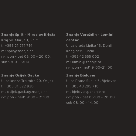
Znanje Split - Miroslav Krleža
Znanje Varaždin - Lumini
Kraj Sv. Marije 1, Split
centar
t:
+385 21 271 714
Ulica grada Lipika 15, Donji
m:
split@znanje.hr
Kneginec, Turčin
rv: pon - pet 08:00 - 20:00;
t:
+385 42 555 002
sub 9:00-15:00
m:
lumini@znanje.hr
rv: pon - ned* 9:00-21:00
Znanje Osijek Gacka
Znanje Bjelovar
Ulica kneza Trpimira 20, Osijek
Ulica Frana Supila 3, Bjelovar
t:
+385 31 322 938
t:
+385 43 295 718
m:
osijek.gacka@znanje.hr
m:
bjelovar@znanje.hr
rv: pon - ned* 9:00 - 21:00
rv: pon - pet 08:00 - 20:00 ;
sub 08:00 - 14:00