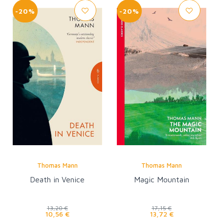
-20%
-20%
Thomas Mann
Thomas Mann
Death in Venice
Magic Mountain
13,20 €
17,15 €
10,56 €
13,72 €