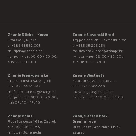
Znanje Rijeka - Korzo
Znanje Slavonski Brod
Užarska 1, Rijeka
Trg pobjede 28, Slavonski Brod
t:
+385 51 582 091
t:
+385 35 295 258
m:
rijeka@znanje.hr
m:
slavonski.brod@znanje.hr
rv: pon - pet 08:00 - 20:00;
rv: pon - pet 08:00 - 20:00 ;
sub 9:00-15:00
sub 08:00 – 14:00
Znanje Frankopanska
Znanje Westgate
Frankopanska 5a, Zagreb
Zaprešićka 2, Jablanovec
t:
+385 1 5574 883
t:
+385 1 5504 440
m:
frankopanska@znanje.hr
m:
westgate@znanje.hr
rv: pon - pet 08:00 - 20:00 ;
rv: pon – ned* 10:00 – 21:00
sub 08:00 - 15:00
Znanje Point
Znanje Retail Park
Rudeška cesta 169a, Zagreb
Branimirova
t:
+385 1 3831 945
Ulica kneza Branimira 119b,
m:
point@znanje.hr
Zagreb