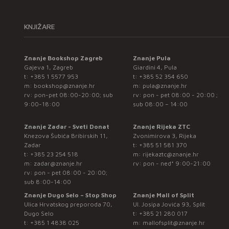
KNJIŽARE
Znanje Bookshop Zagreb
Znanje Pula
Gajeva 1, Zagreb
Giardini 4, Pula
t:
+385 1 5577 953
t:
+385 52 354 650
m:
bookshop@znanje.hr
m:
pula@znanje.hr
rv: pon-pet 08:00-20:00; sub
rv: pon - pet 08:00 - 20:00 ;
9:00-18:00
sub 08:00 – 14:00
Znanje Zadar - Sveti Donat
Znanje Rijeka ZTC
Knezova Šubića Bribirskih 11,
Zvonimirova 3, Rijeka
Zadar
t:
+385 51 581 370
t:
+385 23 254 518
m:
rijekaztc@znanje.hr
m:
zadar@znanje.hr
rv: pon - ned* 9:00-21:00
rv: pon - pet 08:00 - 20:00;
sub 8:00-14:00
Znanje Dugo Selo – Stop Shop
Znanje Mall of Split
Ulica Hrvatskog preporoda 70,
Ul. Josipa Jovića 93, Split
Dugo Selo
t:
+385 21 280 017
t:
+385 1 4838 025
m:
mallofsplit@znanje.hr