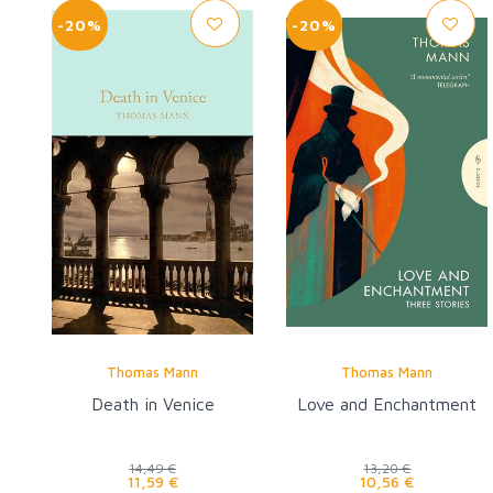
-20%
-20%
Thomas Mann
Thomas Mann
Death in Venice
Love and Enchantment
14,49 €
13,20 €
11,59 €
10,56 €