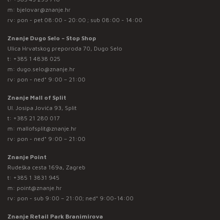
m:
bjelovar@znanje.hr
rv: pon - pet 08:00 - 20:00 ; sub 08:00 - 14:00
Znanje Dugo Selo – Stop Shop
Ulica Hrvatskog preporoda 70, Dugo Selo
t:
+385 1 4838 025
m:
dugo.selo@znanje.hr
rv: pon - ned* 9:00 – 21:00
Znanje Mall of Split
Ul. Josipa Jovića 93, Split
t:
+385 21 280 017
m:
mallofsplit@znanje.hr
rv: pon - ned* 9:00 – 21:00
Znanje Point
Rudeška cesta 169a, Zagreb
t:
+385 1 3831 945
m:
point@znanje.hr
rv: pon - sub 9:00 – 21:00; ned* 9:00-14:00
Znanje Retail Park Branimirova