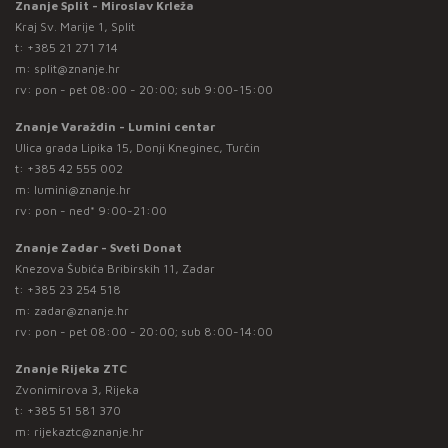
Znanje Split - Miroslav Krleža
Kraj Sv. Marije 1, Split
t:
+385 21 271 714
m:
split@znanje.hr
rv: pon - pet 08:00 - 20:00; sub 9:00-15:00
Znanje Varaždin - Lumini centar
Ulica grada Lipika 15, Donji Kneginec, Turčin
t:
+385 42 555 002
m:
lumini@znanje.hr
rv: pon - ned* 9:00-21:00
Znanje Zadar - Sveti Donat
Knezova Šubića Bribirskih 11, Zadar
t:
+385 23 254 518
m:
zadar@znanje.hr
rv: pon - pet 08:00 - 20:00; sub 8:00-14:00
Znanje Rijeka ZTC
Zvonimirova 3, Rijeka
t:
+385 51 581 370
m:
rijekaztc@znanje.hr