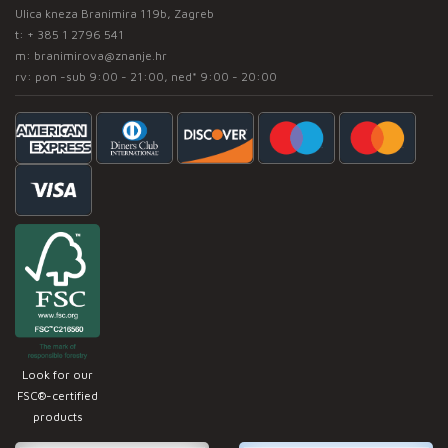
Ulica kneza Branimira 119b, Zagreb
t:
+ 385 1 2796 541
m:
branimirova@znanje.hr
rv: pon -sub 9:00 - 21:00, ned* 9:00 - 20:00
Look for our
FSC®-certified
products