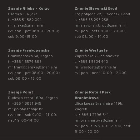
Znanje Rijeka - Korzo
Znanje Slavonski Brod
Užarska 1, Rijeka
Trg pobjede 28, Slavonski Brod
t:
+385 51 582 091
t:
+385 35 295 258
m:
rijeka@znanje.hr
m:
slavonski.brod@znanje.hr
rv: pon - pet 08:00 - 20:00;
rv: pon - pet 08:00 - 20:00 ;
sub 9:00-15:00
sub 08:00 – 14:00
Znanje Frankopanska
Znanje Westgate
Frankopanska 5a, Zagreb
Zaprešićka 2, Jablanovec
t:
+385 1 5574 883
t:
+385 1 5504 440
m:
frankopanska@znanje.hr
m:
westgate@znanje.hr
rv: pon - pet 08:00 - 20:00 ;
rv: pon – ned* 10:00 – 21:00
sub 08:00 - 15:00
Znanje Point
Znanje Retail Park
Rudeška cesta 169a, Zagreb
Branimirova
t:
+385 1 3831 945
Ulica kneza Branimira 119b,
m:
point@znanje.hr
Zagreb
rv: pon - sub 9:00 – 21:00;
t:
+ 385 1 2796 541
ned* 9:00-14:00
m:
branimirova@znanje.hr
rv: pon -sub 9:00 - 21:00, ned*
9:00 - 20:00