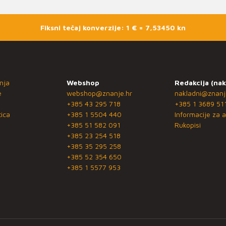
Fiksni tečaj konverzije: 1 € = 7,53450 kn
nja
Webshop
Redakcija (nak
e
webshop@znanje.hr
nakladni@znanj
+385 43 295 718
+385 1 3689 51
ica
+385 1 5504 440
Informacije za a
+385 51 582 091
Rukopisi
+385 23 254 518
+385 35 295 258
+385 52 354 650
+385 1 5577 953