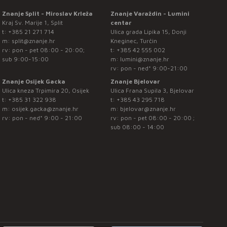
Znanje Split - Miroslav Krleža
Znanje Varaždin - Lumini
Kraj Sv. Marije 1, Split
centar
t:
+385 21 271 714
Ulica grada Lipika 15, Donji
m:
split@znanje.hr
Kneginec, Turčin
rv: pon - pet 08:00 - 20:00;
t:
+385 42 555 002
sub 9:00-15:00
m:
lumini@znanje.hr
rv: pon - ned* 9:00-21:00
Znanje Osijek Gacka
Znanje Bjelovar
Ulica kneza Trpimira 20, Osijek
Ulica Frana Supila 3, Bjelovar
t:
+385 31 322 938
t:
+385 43 295 718
m:
osijek.gacka@znanje.hr
m:
bjelovar@znanje.hr
rv: pon - ned* 9:00 - 21:00
rv: pon - pet 08:00 - 20:00 ;
sub 08:00 - 14:00