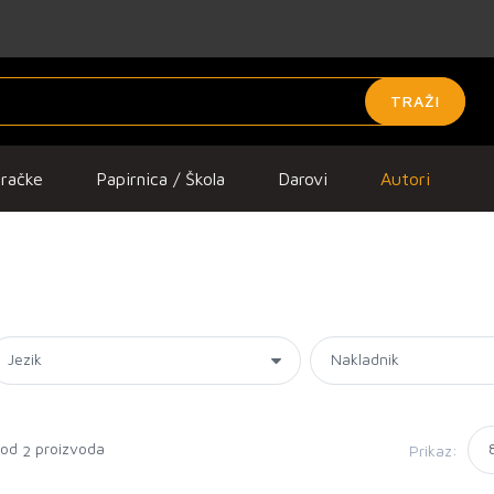
TRAŽI
gračke
Papirnica / Škola
Darovi
Autori
 od
proizvoda
Prikaz:
2