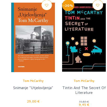
-20%
Tom McCarthy
Tom McCarthy
Snimanje "Utjelovljenja"
Tintin And The Secret Of
Literature
29,00 €
11,81 €
9,45 €