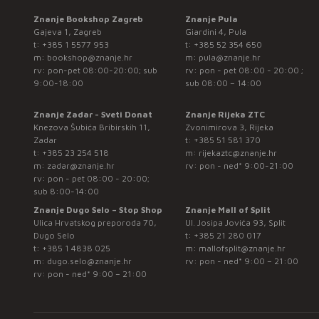
Znanje Bookshop Zagreb
Znanje Pula
Gajeva 1, Zagreb
Giardini 4, Pula
t:
+385 1 5577 953
t:
+385 52 354 650
m:
bookshop@znanje.hr
m:
pula@znanje.hr
rv: pon-pet 08:00-20:00; sub
rv: pon - pet 08:00 - 20:00 ;
9:00-18:00
sub 08:00 – 14:00
Znanje Zadar - Sveti Donat
Znanje Rijeka ZTC
Knezova Šubića Bribirskih 11,
Zvonimirova 3, Rijeka
Zadar
t:
+385 51 581 370
t:
+385 23 254 518
m:
rijekaztc@znanje.hr
m:
zadar@znanje.hr
rv: pon - ned* 9:00-21:00
rv: pon - pet 08:00 - 20:00;
sub 8:00-14:00
Znanje Dugo Selo – Stop Shop
Znanje Mall of Split
Ulica Hrvatskog preporoda 70,
Ul. Josipa Jovića 93, Split
Dugo Selo
t:
+385 21 280 017
t:
+385 1 4838 025
m:
mallofsplit@znanje.hr
m:
dugo.selo@znanje.hr
rv: pon - ned* 9:00 – 21:00
rv: pon - ned* 9:00 – 21:00