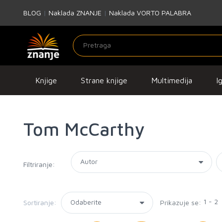
BLOG
|
Naklada ZNANJE
|
Naklada VORTO PALABRA
Knjige
Strane knjige
Multimedija
I
Tom McCarthy
Filtriranje:
1 - 2
Sortiranje:
Prikazuje se: