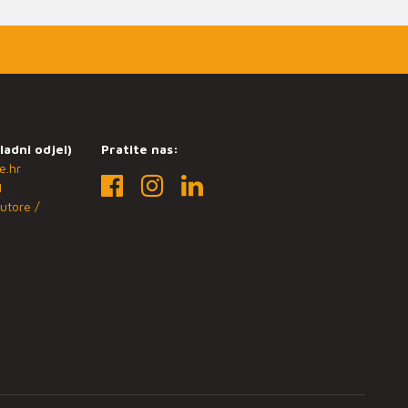
ladni odjel)
Pratite nas:
e.hr
1
utore /