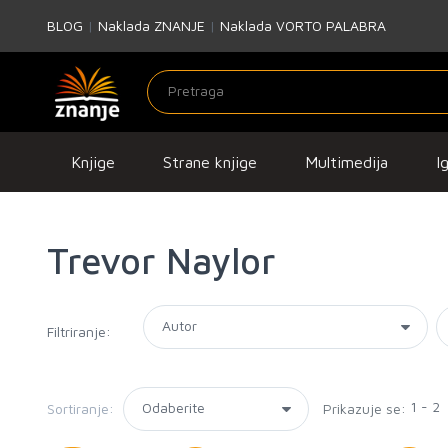
BLOG
|
Naklada ZNANJE
|
Naklada VORTO PALABRA
Knjige
Strane knjige
Multimedija
I
Trevor Naylor
Filtriranje:
1 - 2
Sortiranje:
Prikazuje se: