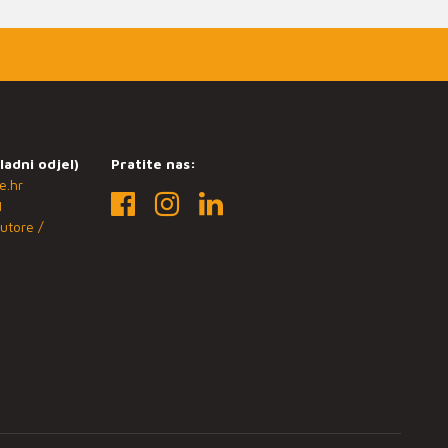
ladni odjel)
Pratite nas:
e.hr
1
utore /