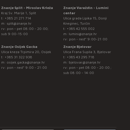
Znanje Split - Miroslav Krleža
Znanje Varaždin - Lumini
Kraj Sv. Marije 1, Split
centar
t:
+385 21 271 714
Ulica grada Lipika 15, Donji
m:
split@znanje.hr
Kneginec, Turčin
rv: pon - pet 08:00 - 20:00;
t:
+385 42 555 002
sub 9:00-15:00
m:
lumini@znanje.hr
rv: pon - ned* 9:00-21:00
Znanje Osijek Gacka
Znanje Bjelovar
Ulica kneza Trpimira 20, Osijek
Ulica Frana Supila 3, Bjelovar
t:
+385 31 322 938
t:
+385 43 295 718
m:
osijek.gacka@znanje.hr
m:
bjelovar@znanje.hr
rv: pon - ned* 9:00 - 21:00
rv: pon - pet 08:00 - 20:00 ;
sub 08:00 - 14:00