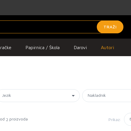
TRAŽI
gračke
Papirnica / Škola
Darovi
Autori
 od
proizvoda
Prikaz:
2