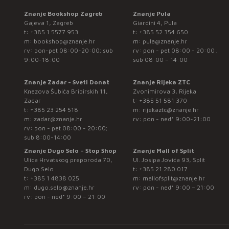
Znanje Bookshop Zagreb
Znanje Pula
Gajeva 1, Zagreb
Giardini 4, Pula
t:
+385 1 5577 953
t:
+385 52 354 650
m:
bookshop@znanje.hr
m:
pula@znanje.hr
rv: pon-pet 08:00-20:00; sub
rv: pon - pet 08:00 - 20:00 ;
9:00-18:00
sub 08:00 – 14:00
Znanje Zadar - Sveti Donat
Znanje Rijeka ZTC
Knezova Šubića Bribirskih 11,
Zvonimirova 3, Rijeka
Zadar
t:
+385 51 581 370
t:
+385 23 254 518
m:
rijekaztc@znanje.hr
m:
zadar@znanje.hr
rv: pon - ned* 9:00-21:00
rv: pon - pet 08:00 - 20:00;
sub 8:00-14:00
Znanje Dugo Selo – Stop Shop
Znanje Mall of Split
Ulica Hrvatskog preporoda 70,
Ul. Josipa Jovića 93, Split
Dugo Selo
t:
+385 21 280 017
t:
+385 1 4838 025
m:
mallofsplit@znanje.hr
m:
dugo.selo@znanje.hr
rv: pon - ned* 9:00 – 21:00
rv: pon - ned* 9:00 – 21:00