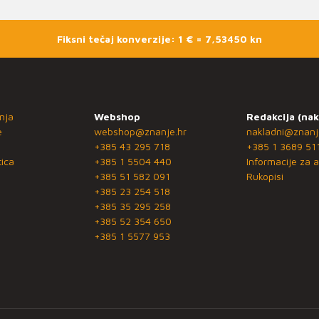
Fiksni tečaj konverzije: 1 € = 7,53450 kn
nja
Webshop
Redakcija (nak
e
webshop@znanje.hr
nakladni@znanj
+385 43 295 718
+385 1 3689 51
ica
+385 1 5504 440
Informacije za a
+385 51 582 091
Rukopisi
+385 23 254 518
+385 35 295 258
+385 52 354 650
+385 1 5577 953