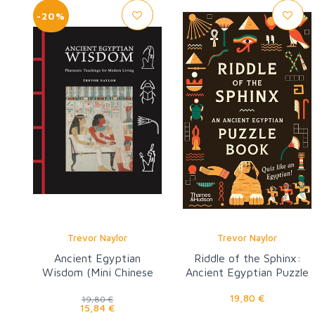
-20%
Trevor Naylor
Trevor Naylor
Ancient Egyptian
Riddle of the Sphinx:
Wisdom (Mini Chinese
Ancient Egyptian Puzzle
Bound)
Book
19,80 €
19,80 €
15,84 €