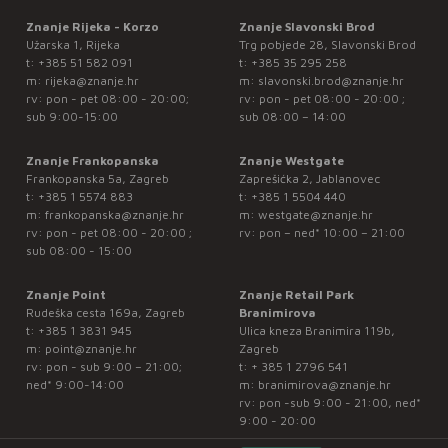
Znanje Rijeka - Korzo
Znanje Slavonski Brod
Užarska 1, Rijeka
Trg pobjede 28, Slavonski Brod
t:
+385 51 582 091
t:
+385 35 295 258
m:
rijeka@znanje.hr
m:
slavonski.brod@znanje.hr
rv: pon - pet 08:00 - 20:00;
rv: pon - pet 08:00 - 20:00 ;
sub 9:00-15:00
sub 08:00 – 14:00
Znanje Frankopanska
Znanje Westgate
Frankopanska 5a, Zagreb
Zaprešićka 2, Jablanovec
t:
+385 1 5574 883
t:
+385 1 5504 440
m:
frankopanska@znanje.hr
m:
westgate@znanje.hr
rv: pon - pet 08:00 - 20:00 ;
rv: pon – ned* 10:00 – 21:00
sub 08:00 - 15:00
Znanje Point
Znanje Retail Park
Rudeška cesta 169a, Zagreb
Branimirova
t:
+385 1 3831 945
Ulica kneza Branimira 119b,
m:
point@znanje.hr
Zagreb
rv: pon - sub 9:00 – 21:00;
t:
+ 385 1 2796 541
ned* 9:00-14:00
m:
branimirova@znanje.hr
rv: pon -sub 9:00 - 21:00, ned*
9:00 - 20:00