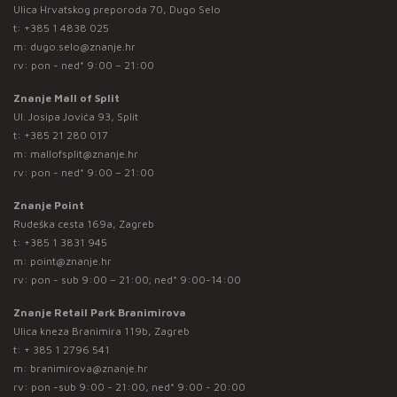
Ulica Hrvatskog preporoda 70, Dugo Selo
t:
+385 1 4838 025
m:
dugo.selo@znanje.hr
rv: pon - ned* 9:00 – 21:00
Znanje Mall of Split
Ul. Josipa Jovića 93, Split
t:
+385 21 280 017
m:
mallofsplit@znanje.hr
rv: pon - ned* 9:00 – 21:00
Znanje Point
Rudeška cesta 169a, Zagreb
t:
+385 1 3831 945
m:
point@znanje.hr
rv: pon - sub 9:00 – 21:00; ned* 9:00-14:00
Znanje Retail Park Branimirova
Ulica kneza Branimira 119b, Zagreb
t:
+ 385 1 2796 541
m:
branimirova@znanje.hr
rv: pon -sub 9:00 - 21:00, ned* 9:00 - 20:00