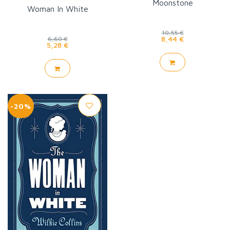
Moonstone
Woman In White
10,55 €
8,44 €
6,60 €
5,28 €
-20%