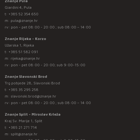
Znanje Pula
Giardini 4, Pula
t:
+385 52 354 650
m:
pula@znanje.hr
rv: pon - pet 08:00 - 20:00 ; sub 08:00 – 14:00
Znanje Rijeka - Korzo
Užarska 1, Rijeka
t:
+385 51 582 091
m:
rijeka@znanje.hr
rv: pon - pet 08:00 - 20:00; sub 9:00-15:00
Znanje Slavonski Brod
Trg pobjede 28, Slavonski Brod
t:
+385 35 295 258
m:
slavonski.brod@znanje.hr
rv: pon - pet 08:00 - 20:00 ; sub 08:00 – 14:00
Znanje Split - Miroslav Krleža
Kraj Sv. Marije 1, Split
t:
+385 21 271 714
m:
split@znanje.hr