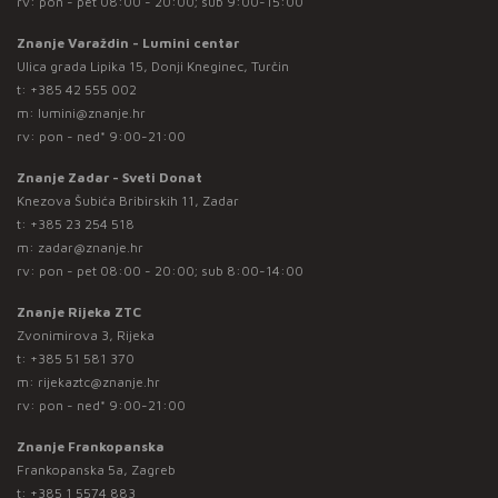
rv: pon - pet 08:00 - 20:00; sub 9:00-15:00
Znanje Varaždin - Lumini centar
Ulica grada Lipika 15, Donji Kneginec, Turčin
t:
+385 42 555 002
m:
lumini@znanje.hr
rv: pon - ned* 9:00-21:00
Znanje Zadar - Sveti Donat
Knezova Šubića Bribirskih 11, Zadar
t:
+385 23 254 518
m:
zadar@znanje.hr
rv: pon - pet 08:00 - 20:00; sub 8:00-14:00
Znanje Rijeka ZTC
Zvonimirova 3, Rijeka
t:
+385 51 581 370
m:
rijekaztc@znanje.hr
rv: pon - ned* 9:00-21:00
Znanje Frankopanska
Frankopanska 5a, Zagreb
t:
+385 1 5574 883