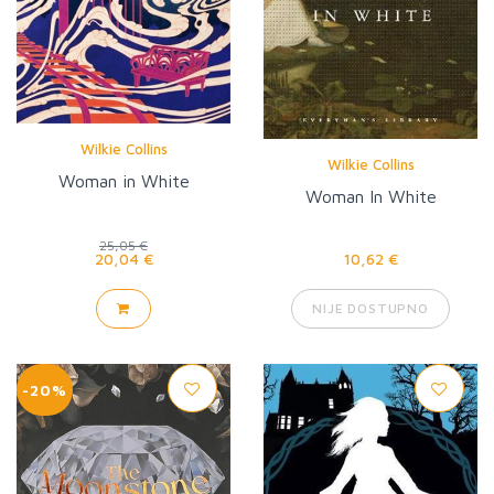
Wilkie Collins
Wilkie Collins
Woman in White
Woman In White
25,05 €
20,04 €
10,62 €
NIJE DOSTUPNO
-20%