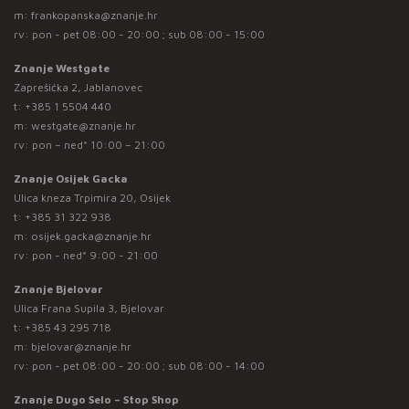
m:
frankopanska@znanje.hr
rv: pon - pet 08:00 - 20:00 ; sub 08:00 - 15:00
Znanje Westgate
Zaprešićka 2, Jablanovec
t:
+385 1 5504 440
m:
westgate@znanje.hr
rv: pon – ned* 10:00 – 21:00
Znanje Osijek Gacka
Ulica kneza Trpimira 20, Osijek
t:
+385 31 322 938
m:
osijek.gacka@znanje.hr
rv: pon - ned* 9:00 - 21:00
Znanje Bjelovar
Ulica Frana Supila 3, Bjelovar
t:
+385 43 295 718
m:
bjelovar@znanje.hr
rv: pon - pet 08:00 - 20:00 ; sub 08:00 - 14:00
Znanje Dugo Selo – Stop Shop