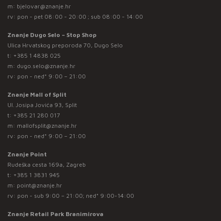
m:
bjelovar@znanje.hr
rv: pon - pet 08:00 - 20:00 ; sub 08:00 - 14:00
Znanje Dugo Selo – Stop Shop
Ulica Hrvatskog preporoda 70, Dugo Selo
t:
+385 1 4838 025
m:
dugo.selo@znanje.hr
rv: pon - ned* 9:00 – 21:00
Znanje Mall of Split
Ul. Josipa Jovića 93, Split
t:
+385 21 280 017
m:
mallofsplit@znanje.hr
rv: pon - ned* 9:00 – 21:00
Znanje Point
Rudeška cesta 169a, Zagreb
t:
+385 1 3831 945
m:
point@znanje.hr
rv: pon - sub 9:00 – 21:00; ned* 9:00-14:00
Znanje Retail Park Branimirova