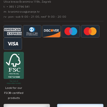
Ulica kneza Branimira 119b, Zagreb
t:
+ 385 1 2796 541
m:
branimirova@znanje.hr
rv: pon -sub 9:00 - 21:00, ned* 9:00 - 20:00
Look for our
FSC®-certified
products