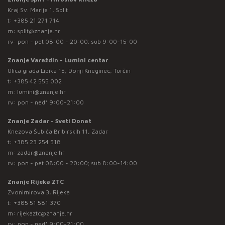
Kraj Sv. Marije 1, Split
t:
+385 21 271 714
m:
split@znanje.hr
rv: pon - pet 08:00 - 20:00; sub 9:00-15:00
Znanje Varaždin - Lumini centar
Ulica grada Lipika 15, Donji Kneginec, Turčin
t:
+385 42 555 002
m:
lumini@znanje.hr
rv: pon - ned* 9:00-21:00
Znanje Zadar - Sveti Donat
Knezova Šubića Bribirskih 11, Zadar
t:
+385 23 254 518
m:
zadar@znanje.hr
rv: pon - pet 08:00 - 20:00; sub 8:00-14:00
Znanje Rijeka ZTC
Zvonimirova 3, Rijeka
t:
+385 51 581 370
m:
rijekaztc@znanje.hr
rv: pon - ned* 9:00-21:00