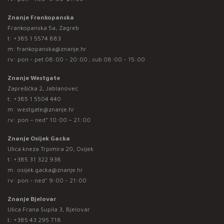
Znanje Frankopanska
Frankopanska 5a, Zagreb
t:
+385 1 5574 883
m:
frankopanska@znanje.hr
rv: pon - pet 08:00 - 20:00 ; sub 08:00 - 15:00
Znanje Westgate
Zaprešićka 2, Jablanovec
t:
+385 1 5504 440
m:
westgate@znanje.hr
rv: pon – ned* 10:00 – 21:00
Znanje Osijek Gacka
Ulica kneza Trpimira 20, Osijek
t:
+385 31 322 938
m:
osijek.gacka@znanje.hr
rv: pon - ned* 9:00 - 21:00
Znanje Bjelovar
Ulica Frana Supila 3, Bjelovar
t:
+385 43 295 718