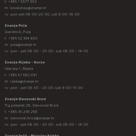
t:
+385 1 5577 953
m:
bookshop@znanje.hr
rv: pon-pet 08:00-20:00; sub 9:00-18:00
Znanje Pula
Giardini 4, Pula
t:
+385 52 354 650
m:
pula@znanje.hr
rv: pon - pet 08:00 - 20:00 ; sub 08:00 – 14:00
Znanje Rijeka - Korzo
Užarska 1, Rijeka
t:
+385 51 582 091
m:
rijeka@znanje.hr
rv: pon - pet 08:00 - 20:00; sub 9:00-15:00
Znanje Slavonski Brod
Trg pobjede 28, Slavonski Brod
t:
+385 35 295 258
m:
slavonski.brod@znanje.hr
rv: pon - pet 08:00 - 20:00 ; sub 08:00 – 14:00
Znanje Split - Miroslav Krleža