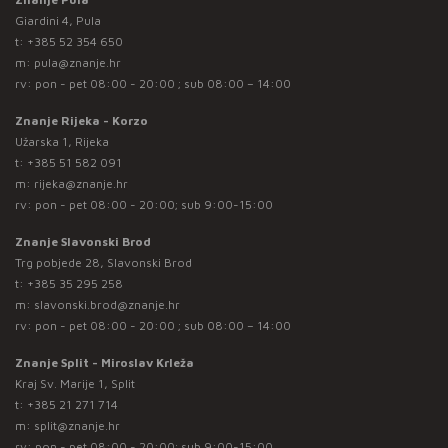
Giardini 4, Pula
t:
+385 52 354 650
m:
pula@znanje.hr
rv: pon - pet 08:00 - 20:00 ; sub 08:00 – 14:00
Znanje Rijeka - Korzo
Užarska 1, Rijeka
t:
+385 51 582 091
m:
rijeka@znanje.hr
rv: pon - pet 08:00 - 20:00; sub 9:00-15:00
Znanje Slavonski Brod
Trg pobjede 28, Slavonski Brod
t:
+385 35 295 258
m:
slavonski.brod@znanje.hr
rv: pon - pet 08:00 - 20:00 ; sub 08:00 – 14:00
Znanje Split - Miroslav Krleža
Kraj Sv. Marije 1, Split
t:
+385 21 271 714
m:
split@znanje.hr
rv: pon - pet 08:00 - 20:00; sub 9:00-15:00