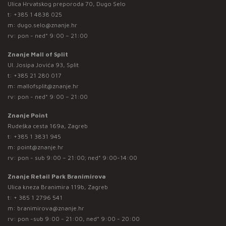
Ulica Hrvatskog preporoda 70, Dugo Selo
t:
+385 1 4838 025
m:
dugo.selo@znanje.hr
rv: pon - ned* 9:00 – 21:00
Znanje Mall of Split
Ul. Josipa Jovića 93, Split
t:
+385 21 280 017
m:
mallofsplit@znanje.hr
rv: pon - ned* 9:00 – 21:00
Znanje Point
Rudeška cesta 169a, Zagreb
t:
+385 1 3831 945
m:
point@znanje.hr
rv: pon - sub 9:00 – 21:00; ned* 9:00-14:00
Znanje Retail Park Branimirova
Ulica kneza Branimira 119b, Zagreb
t:
+ 385 1 2796 541
m:
branimirova@znanje.hr
rv: pon -sub 9:00 - 21:00, ned* 9:00 - 20:00