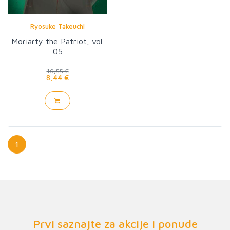
Ryosuke Takeuchi
Moriarty the Patriot, vol.
05
10,55 €
8,44 €
1
Prvi saznajte za akcije i ponude