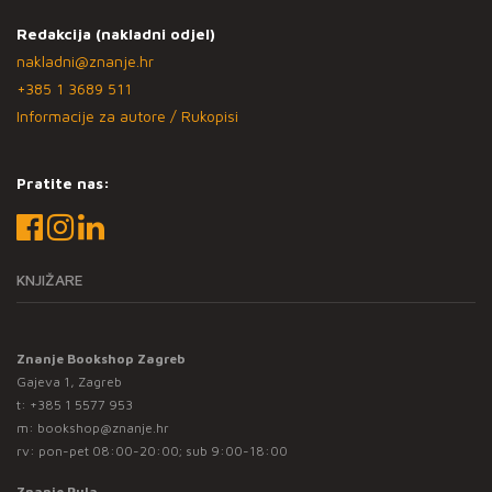
Redakcija (nakladni odjel)
nakladni@znanje.hr
+385 1 3689 511
Informacije za autore / Rukopisi
Pratite nas:
KNJIŽARE
Znanje Bookshop Zagreb
Gajeva 1, Zagreb
t:
+385 1 5577 953
m:
bookshop@znanje.hr
rv: pon-pet 08:00-20:00; sub 9:00-18:00
Znanje Pula