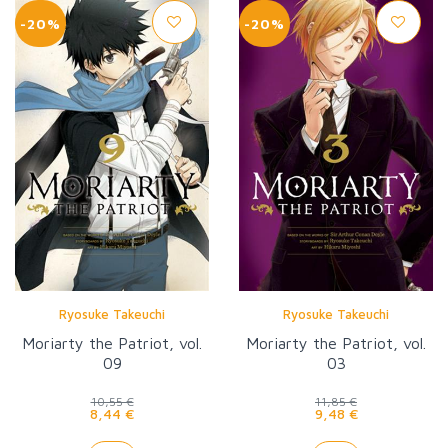
-20%
-20%
Ryosuke Takeuchi
Ryosuke Takeuchi
Moriarty the Patriot, vol.
Moriarty the Patriot, vol.
09
03
10,55 €
11,85 €
8,44 €
9,48 €