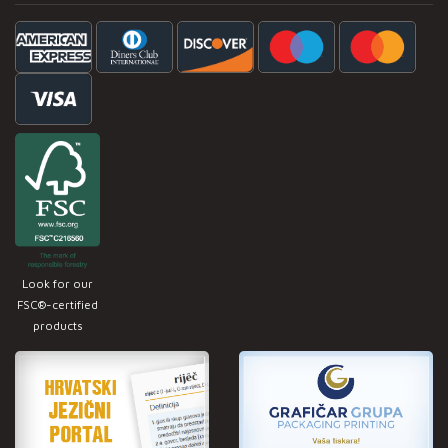
Look for our
FSC®-certified
products