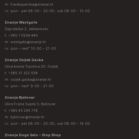
m:
frankopanska@znanje.hr
rv: pon - pet 08:00 - 20:00 ; sub 08:00 - 15:00
Znanje Westgate
Zaprešićka 2, Jablanovec
t:
+385 1 5504 440
m:
westgate@znanje.hr
rv: pon – ned* 10:00 – 21:00
Znanje Osijek Gacka
Ulica kneza Trpimira 20, Osijek
t:
+385 31 322 938
m:
osijek.gacka@znanje.hr
rv: pon - ned* 9:00 - 21:00
Znanje Bjelovar
Ulica Frana Supila 3, Bjelovar
t:
+385 43 295 718
m:
bjelovar@znanje.hr
rv: pon - pet 08:00 - 20:00 ; sub 08:00 - 14:00
Znanje Dugo Selo – Stop Shop