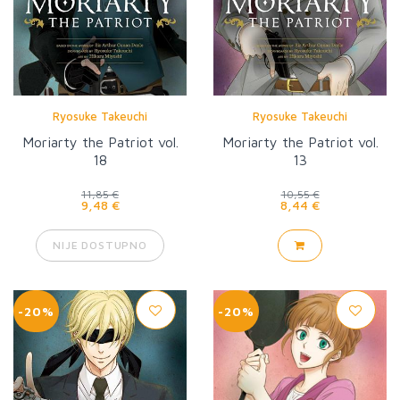
Ryosuke Takeuchi
Ryosuke Takeuchi
Moriarty the Patriot vol.
Moriarty the Patriot vol.
18
13
11,85 €
10,55 €
9,48 €
8,44 €
NIJE DOSTUPNO
-20%
-20%