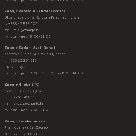
Znanje Varaždin - Lumini centar
Ulica grada Lipika 15, Donji Kneginec, Turčin
t:
+385 42 555 002
m:
lumini@znanje.hr
rv: pon - ned* 9:00-21:00
Znanje Zadar - Sveti Donat
Knezova Šubića Bribirskih 11, Zadar
t:
+385 23 254 518
m:
zadar@znanje.hr
rv: pon - pet 08:00 - 20:00; sub 8:00-14:00
Znanje Rijeka ZTC
Zvonimirova 3, Rijeka
t:
+385 51 581 370
m:
rijekaztc@znanje.hr
rv: pon - ned* 9:00-21:00
Znanje Frankopanska
Frankopanska 5a, Zagreb
t:
+385 1 5574 883