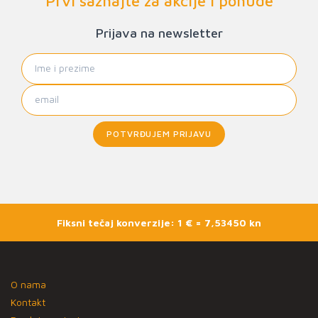
Prvi saznajte za akcije i ponude
Prijava na newsletter
POTVRĐUJEM PRIJAVU
Fiksni tečaj konverzije: 1 € = 7,53450 kn
O nama
Kontakt