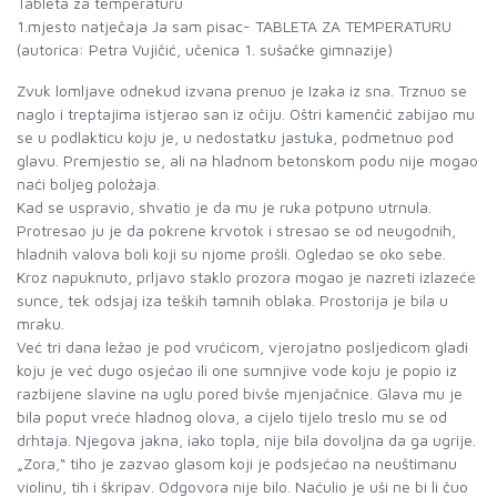
Tableta za temperaturu
1.mjesto natječaja Ja sam pisac- TABLETA ZA TEMPERATURU
(autorica: Petra Vujičić, učenica 1. sušačke gimnazije)
Zvuk lomljave odnekud izvana prenuo je Izaka iz sna. Trznuo se
naglo i treptajima istjerao san iz očiju. Oštri kamenčić zabijao mu
se u podlakticu koju je, u nedostatku jastuka, podmetnuo pod
glavu. Premjestio se, ali na hladnom betonskom podu nije mogao
naći boljeg položaja.
Kad se uspravio, shvatio je da mu je ruka potpuno utrnula.
Protresao ju je da pokrene krvotok i stresao se od neugodnih,
hladnih valova boli koji su njome prošli. Ogledao se oko sebe.
Kroz napuknuto, prljavo staklo prozora mogao je nazreti izlazeće
sunce, tek odsjaj iza teških tamnih oblaka. Prostorija je bila u
mraku.
Već tri dana ležao je pod vrućicom, vjerojatno posljedicom gladi
koju je već dugo osjećao ili one sumnjive vode koju je popio iz
razbijene slavine na uglu pored bivše mjenjačnice. Glava mu je
bila poput vreće hladnog olova, a cijelo tijelo treslo mu se od
drhtaja. Njegova jakna, iako topla, nije bila dovoljna da ga ugrije.
„Zora,“ tiho je zazvao glasom koji je podsjećao na neuštimanu
violinu, tih i škripav. Odgovora nije bilo. Naćulio je uši ne bi li čuo