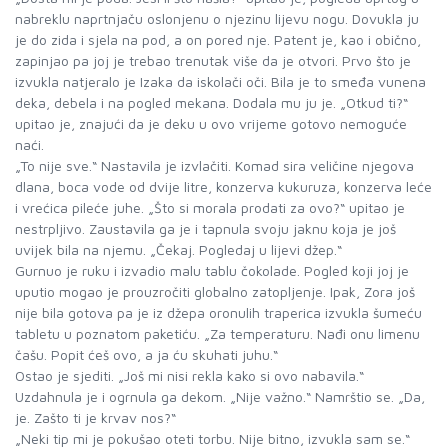
nabreklu naprtnjaču oslonjenu o njezinu lijevu nogu. Dovukla ju
je do zida i sjela na pod, a on pored nje. Patent je, kao i obično,
zapinjao pa joj je trebao trenutak više da je otvori. Prvo što je
izvukla natjeralo je Izaka da iskolači oči. Bila je to smeđa vunena
deka, debela i na pogled mekana. Dodala mu ju je. „Otkud ti?“
upitao je, znajući da je deku u ovo vrijeme gotovo nemoguće
naći.
„To nije sve.“ Nastavila je izvlačiti. Komad sira veličine njegova
dlana, boca vode od dvije litre, konzerva kukuruza, konzerva leće
i vrećica pileće juhe. „Što si morala prodati za ovo?“ upitao je
nestrpljivo. Zaustavila ga je i tapnula svoju jaknu koja je još
uvijek bila na njemu. „Čekaj. Pogledaj u lijevi džep.“
Gurnuo je ruku i izvadio malu tablu čokolade. Pogled koji joj je
uputio mogao je prouzročiti globalno zatopljenje. Ipak, Zora još
nije bila gotova pa je iz džepa oronulih traperica izvukla šumeću
tabletu u poznatom paketiću. „Za temperaturu. Nađi onu limenu
čašu. Popit ćeš ovo, a ja ću skuhati juhu.“
Ostao je sjediti. „Još mi nisi rekla kako si ovo nabavila.“
Uzdahnula je i ogrnula ga dekom. „Nije važno.“ Namrštio se. „Da,
je. Zašto ti je krvav nos?“
„Neki tip mi je pokušao oteti torbu. Nije bitno, izvukla sam se.“