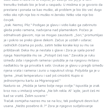
trenutku trebalo bio je brat u raspadu. U mislima si je govorio da
prestane i ponaša se kao muško, ali problem je bio što već dugo
nitko oko njih nije bio ni muško ni žensko. Nitko više nije bio
čovjek.
„Izak. Nemoj. Pliz.“ Podigao je glavu i vidio kako ga zabrinuto
gleda preko ramena, nadvijena nad plamenikom. Počeo je
odmahivati glavom; nije se mogao zaustaviti. „Sori,“ promumljao
je i pokrio se preko glave dekom. Začuo je uzdah i udarac
radničkih čizama po podu, zatim teške korake koji su mu se
približavali. Deka mu je nestala s glave i Zora je sjela pored
njega. Nasmiješila mu se. „Potopit ćeš nas.“ Zavukla je ruku
između zida i njegovih ramena i položila je na njegovu mršavu
nadlakticu te ga privukla k sebi. Uvukao je glavu u pregib između
njena vrata i ramena i zurio u napuknut strop. Poljubila ga je u
tjeme. „Imaš temperaturu i sad još cmizdriš. Kupio si
jednosmjernu kartu za Migrenograd.“
Nadurio se. „Možda je tamo bolje nego ovdje.“ Ispustila je zrak
kroz nos u imitaciji smijeha. „Ne bih rekla. Al' 'ajde, javit ćeš mi
kad se vratiš. Želim suvenir.“
Tračak osmijeha nazreo mu se na licu, tek podignuti desni kut
usana. „Nešto posebno ili..?“ Zora je njegovo sudjelovanje