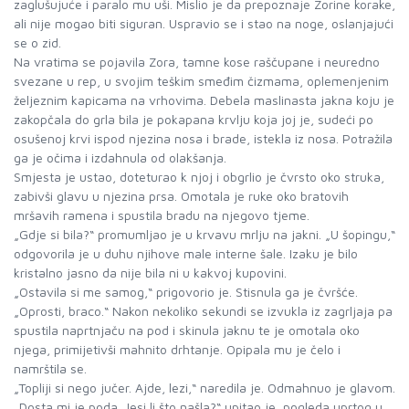
zaglušujuće i paralo mu uši. Mislio je da prepoznaje Zorine korake,
ali nije mogao biti siguran. Uspravio se i stao na noge, oslanjajući
se o zid.
Na vratima se pojavila Zora, tamne kose raščupane i neuredno
svezane u rep, u svojim teškim smeđim čizmama, oplemenjenim
željeznim kapicama na vrhovima. Debela maslinasta jakna koju je
zakopčala do grla bila je pokapana krvlju koja joj je, sudeći po
osušenoj krvi ispod njezina nosa i brade, istekla iz nosa. Potražila
ga je očima i izdahnula od olakšanja.
Smjesta je ustao, doteturao k njoj i obgrlio je čvrsto oko struka,
zabivši glavu u njezina prsa. Omotala je ruke oko bratovih
mršavih ramena i spustila bradu na njegovo tjeme.
„Gdje si bila?“ promumljao je u krvavu mrlju na jakni. „U šopingu,“
odgovorila je u duhu njihove male interne šale. Izaku je bilo
kristalno jasno da nije bila ni u kakvoj kupovini.
„Ostavila si me samog,“ prigovorio je. Stisnula ga je čvršće.
„Oprosti, braco.“ Nakon nekoliko sekundi se izvukla iz zagrljaja pa
spustila naprtnjaču na pod i skinula jaknu te je omotala oko
njega, primijetivši mahnito drhtanje. Opipala mu je čelo i
namrštila se.
„Topliji si nego jučer. Ajde, lezi,“ naredila je. Odmahnuo je glavom.
„Dosta mi je poda. Jesi li što našla?“ upitao je, pogleda uprtog u