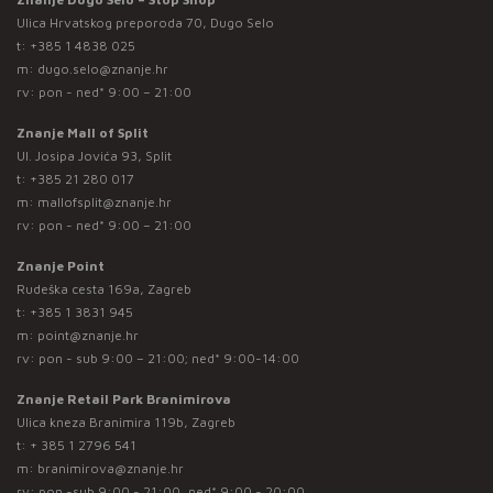
Ulica Hrvatskog preporoda 70, Dugo Selo
t:
+385 1 4838 025
m:
dugo.selo@znanje.hr
rv: pon - ned* 9:00 – 21:00
Znanje Mall of Split
Ul. Josipa Jovića 93, Split
t:
+385 21 280 017
m:
mallofsplit@znanje.hr
rv: pon - ned* 9:00 – 21:00
Znanje Point
Rudeška cesta 169a, Zagreb
t:
+385 1 3831 945
m:
point@znanje.hr
rv: pon - sub 9:00 – 21:00; ned* 9:00-14:00
Znanje Retail Park Branimirova
Ulica kneza Branimira 119b, Zagreb
t:
+ 385 1 2796 541
m:
branimirova@znanje.hr
rv: pon -sub 9:00 - 21:00, ned* 9:00 - 20:00