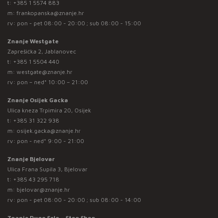
t:
+385 1 5574 883
m:
frankopanska@znanje.hr
rv: pon - pet 08:00 - 20:00 ; sub 08:00 - 15:00
Znanje Westgate
Zaprešićka 2, Jablanovec
t:
+385 1 5504 440
m:
westgate@znanje.hr
rv: pon – ned* 10:00 – 21:00
Znanje Osijek Gacka
Ulica kneza Trpimira 20, Osijek
t:
+385 31 322 938
m:
osijek.gacka@znanje.hr
rv: pon - ned* 9:00 - 21:00
Znanje Bjelovar
Ulica Frana Supila 3, Bjelovar
t:
+385 43 295 718
m:
bjelovar@znanje.hr
rv: pon - pet 08:00 - 20:00 ; sub 08:00 - 14:00
Znanje Dugo Selo – Stop Shop