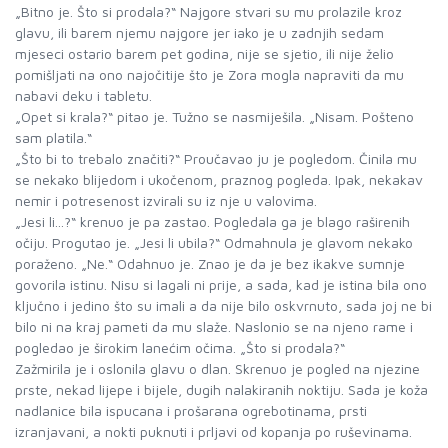
„Bitno je. Što si prodala?“ Najgore stvari su mu prolazile kroz
glavu, ili barem njemu najgore jer iako je u zadnjih sedam
mjeseci ostario barem pet godina, nije se sjetio, ili nije želio
pomišljati na ono najočitije što je Zora mogla napraviti da mu
nabavi deku i tabletu.
„Opet si krala?“ pitao je. Tužno se nasmiješila. „Nisam. Pošteno
sam platila.“
„Što bi to trebalo značiti?“ Proučavao ju je pogledom. Činila mu
se nekako blijedom i ukočenom, praznog pogleda. Ipak, nekakav
nemir i potresenost izvirali su iz nje u valovima.
„Jesi li...?“ krenuo je pa zastao. Pogledala ga je blago raširenih
očiju. Progutao je. „Jesi li ubila?“ Odmahnula je glavom nekako
poraženo. „Ne.“ Odahnuo je. Znao je da je bez ikakve sumnje
govorila istinu. Nisu si lagali ni prije, a sada, kad je istina bila ono
ključno i jedino što su imali a da nije bilo oskvrnuto, sada joj ne bi
bilo ni na kraj pameti da mu slaže. Naslonio se na njeno rame i
pogledao je širokim lanećim očima. „Što si prodala?“
Zažmirila je i oslonila glavu o dlan. Skrenuo je pogled na njezine
prste, nekad lijepe i bijele, dugih nalakiranih noktiju. Sada je koža
nadlanice bila ispucana i prošarana ogrebotinama, prsti
izranjavani, a nokti puknuti i prljavi od kopanja po ruševinama.