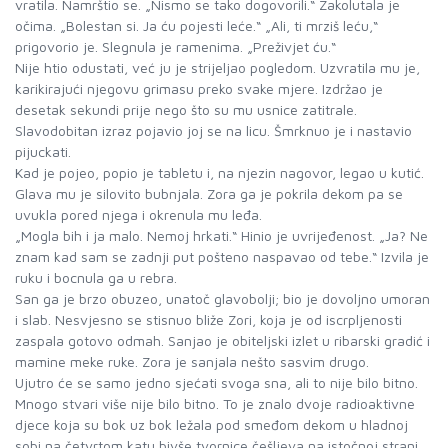
vratila. Namrštio se. „Nismo se tako dogovorili.“ Zakolutala je
očima. „Bolestan si. Ja ću pojesti leće.“ „Ali, ti mrziš leću,“
prigovorio je. Slegnula je ramenima. „Preživjet ću.“
Nije htio odustati, već ju je strijeljao pogledom. Uzvratila mu je,
karikirajući njegovu grimasu preko svake mjere. Izdržao je
desetak sekundi prije nego što su mu usnice zatitrale.
Slavodobitan izraz pojavio joj se na licu. Šmrknuo je i nastavio
pijuckati.
Kad je pojeo, popio je tabletu i, na njezin nagovor, legao u kutić.
Glava mu je silovito bubnjala. Zora ga je pokrila dekom pa se
uvukla pored njega i okrenula mu leđa.
„Mogla bih i ja malo. Nemoj hrkati.“ Hinio je uvrijeđenost. „Ja? Ne
znam kad sam se zadnji put pošteno naspavao od tebe.“ Izvila je
ruku i bocnula ga u rebra.
San ga je brzo obuzeo, unatoč glavobolji; bio je dovoljno umoran
i slab. Nesvjesno se stisnuo bliže Zori, koja je od iscrpljenosti
zaspala gotovo odmah. Sanjao je obiteljski izlet u ribarski gradić i
mamine meke ruke. Zora je sanjala nešto sasvim drugo.
Ujutro će se samo jedno sjećati svoga sna, ali to nije bilo bitno.
Mnogo stvari više nije bilo bitno. To je znalo dvoje radioaktivne
djece koja su bok uz bok ležala pod smeđom dekom u hladnoj
sobi na četvrtom katu bivše tvornice češljeva na istočnoj strani