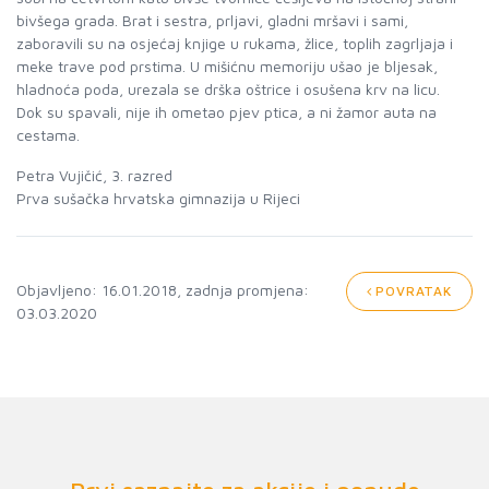
bivšega grada. Brat i sestra, prljavi, gladni mršavi i sami,
zaboravili su na osjećaj knjige u rukama, žlice, toplih zagrljaja i
meke trave pod prstima. U mišićnu memoriju ušao je bljesak,
hladnoća poda, urezala se drška oštrice i osušena krv na licu.
Dok su spavali, nije ih ometao pjev ptica, a ni žamor auta na
cestama.
Petra Vujičić, 3. razred
Prva sušačka hrvatska gimnazija u Rijeci
Objavljeno: 16.01.2018, zadnja promjena:
POVRATAK
03.03.2020