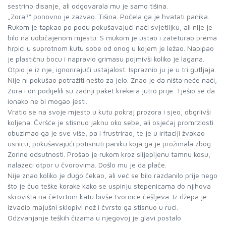
sestrino disanje, ali odgovarala mu je samo tišina.
„Zora?“ ponovno je zazvao. Tišina. Počela ga je hvatati panika.
Rukom je tapkao po podu pokušavajući naći svjetiljku, ali nije je
bilo na uobičajenom mjestu. S mukom je ustao i zateturao prema
hrpici u suprotnom kutu sobe od onog u kojem je ležao. Napipao
je plastičnu bocu i napravio grimasu pojmivši koliko je lagana.
Otpio je iz nje, ignorirajući ustajalost. Ispraznio ju je u tri gutljaja.
Nije ni pokušao potražiti nešto za jelo. Znao je da ništa neće naći;
Zora i on podijelili su zadnji paket krekera jutro prije. Tješio se da
ionako ne bi mogao jesti.
Vratio se na svoje mjesto u kutu pokraj prozora i sjeo, obgrlivši
koljena. Čvršće je stisnuo jaknu oko sebe, ali osjećaj promrzlosti
obuzimao ga je sve više, pa i frustrirao, te je u iritaciji žvakao
usnicu, pokušavajući potisnuti paniku koja ga je prožimala zbog
Zorine odsutnosti. Prošao je rukom kroz slijepljenu tamnu kosu,
nalazeći otpor u čvorovima. Došlo mu je da plače.
Nije znao koliko je dugo čekao, ali već se bilo razdanilo prije nego
što je čuo teške korake kako se uspinju stepenicama do njihova
skrovišta na četvrtom katu bivše tvornice češljeva. Iz džepa je
izvadio majušni sklopivi nož i čvrsto ga stisnuo u ruci.
Odzvanjanje teških čizama u njegovoj je glavi postalo