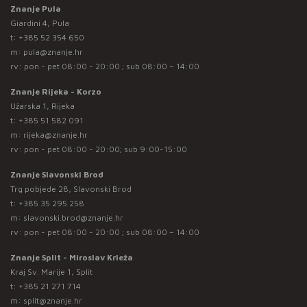
Znanje Pula
Giardini 4, Pula
t:
+385 52 354 650
m:
pula@znanje.hr
rv: pon - pet 08:00 - 20:00 ; sub 08:00 – 14:00
Znanje Rijeka - Korzo
Užarska 1, Rijeka
t:
+385 51 582 091
m:
rijeka@znanje.hr
rv: pon - pet 08:00 - 20:00; sub 9:00-15:00
Znanje Slavonski Brod
Trg pobjede 28, Slavonski Brod
t:
+385 35 295 258
m:
slavonski.brod@znanje.hr
rv: pon - pet 08:00 - 20:00 ; sub 08:00 – 14:00
Znanje Split - Miroslav Krleža
Kraj Sv. Marije 1, Split
t:
+385 21 271 714
m:
split@znanje.hr