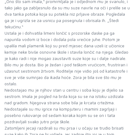
„Ono što sam imala,“ promrmljala je i odjednom mu je svanulo, i
tako jako ga zabljesnulo da su mu suze navrle na oči i prelile se u
dva tanka potoka koja su potekla niz prljave obraze. Pogledala
ga je i ugrizla se za usnicu pa posegnula i obrisala ih. „Štedi
tekućinu.“
Ustala je i dohvatila limeni lončić s prozorske daske pa ga
napunila vodom iz boce i dodala pola vrećice juhe. Potom je
upalila mali plamenik koji su pred mjesec dana uzeli iz učionice
kemije neke bivše osnovne škole i stavila lončić na njega. Gledao
je kako radi i nije mogao zaustaviti suze koje su i dalje nadirale.
Bilo mu je dosta. Bio je žedan i pod teškom vrućicom, frustriran i
užasnut sestrinom žrtvom. Roditelje nije vidio još od katastrofe i
sve je više sumnjao da ikada hoće. Zora je bila sve što mu je
ostalo.
Nedostajao mu je njihov stan u centru i soba koju je dijelio sa
sestrom. Imala je pogled na brda koja su se na istoku uzdizala
nad gradom. Njegova strana sobe bila je krcata crtežima.
Nedostajale su mu igrice na kompjuteru i mamini zagrljaji i
posebno rukovanje od sedam koraka kojim su se on i tata
pozdravljali svako jutro prije škole.
Zatomljeni jecaji razdirali su mu prsa i u očaju se trudio brisati
suze kako ih Zora ne bi vidjela, jer zadnje što joj je u tom