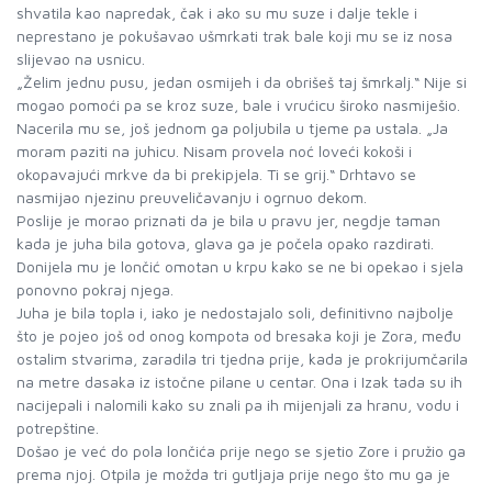
shvatila kao napredak, čak i ako su mu suze i dalje tekle i
neprestano je pokušavao ušmrkati trak bale koji mu se iz nosa
slijevao na usnicu.
„Želim jednu pusu, jedan osmijeh i da obrišeš taj šmrkalj.“ Nije si
mogao pomoći pa se kroz suze, bale i vrućicu široko nasmiješio.
Nacerila mu se, još jednom ga poljubila u tjeme pa ustala. „Ja
moram paziti na juhicu. Nisam provela noć loveći kokoši i
okopavajući mrkve da bi prekipjela. Ti se grij.“ Drhtavo se
nasmijao njezinu preuveličavanju i ogrnuo dekom.
Poslije je morao priznati da je bila u pravu jer, negdje taman
kada je juha bila gotova, glava ga je počela opako razdirati.
Donijela mu je lončić omotan u krpu kako se ne bi opekao i sjela
ponovno pokraj njega.
Juha je bila topla i, iako je nedostajalo soli, definitivno najbolje
što je pojeo još od onog kompota od bresaka koji je Zora, među
ostalim stvarima, zaradila tri tjedna prije, kada je prokrijumčarila
na metre dasaka iz istočne pilane u centar. Ona i Izak tada su ih
nacijepali i nalomili kako su znali pa ih mijenjali za hranu, vodu i
potrepštine.
Došao je već do pola lončića prije nego se sjetio Zore i pružio ga
prema njoj. Otpila je možda tri gutljaja prije nego što mu ga je