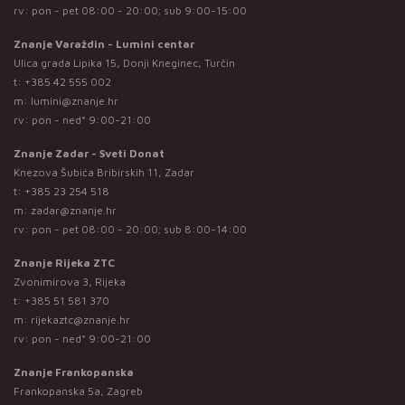
rv: pon - pet 08:00 - 20:00; sub 9:00-15:00
Znanje Varaždin - Lumini centar
Ulica grada Lipika 15, Donji Kneginec, Turčin
t:
+385 42 555 002
m:
lumini@znanje.hr
rv: pon - ned* 9:00-21:00
Znanje Zadar - Sveti Donat
Knezova Šubića Bribirskih 11, Zadar
t:
+385 23 254 518
m:
zadar@znanje.hr
rv: pon - pet 08:00 - 20:00; sub 8:00-14:00
Znanje Rijeka ZTC
Zvonimirova 3, Rijeka
t:
+385 51 581 370
m:
rijekaztc@znanje.hr
rv: pon - ned* 9:00-21:00
Znanje Frankopanska
Frankopanska 5a, Zagreb