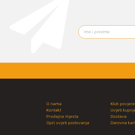
O nama
Klub povjere
Kontakt
Uvjeti kupnj
Prodajna mjesta
Dostava
Opći uvjeti poslovanja
Darovna kart