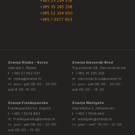
+385 23 254 518
+385 35 295 258
+385 52 354 650
+385 1 5577 953
Znanje Rijeka - Korzo
Znanje Slavonski Brod
Užarska 1, Rijeka
Trg pobjede 28, Slavonski Brod
t:
+385 51 582 091
t:
+385 35 295 258
m:
rijeka@znanje.hr
m:
slavonski.brod@znanje.hr
rv: pon - pet 08:00 - 20:00;
rv: pon - pet 08:00 - 20:00 ;
sub 9:00-15:00
sub 08:00 – 14:00
Znanje Frankopanska
Znanje Westgate
Frankopanska 5a, Zagreb
Zaprešićka 2, Jablanovec
t:
+385 1 5574 883
t:
+385 1 5504 440
m:
frankopanska@znanje.hr
m:
westgate@znanje.hr
rv: pon - pet 08:00 - 20:00 ;
rv: pon – ned* 10:00 – 21:00
sub 08:00 - 15:00