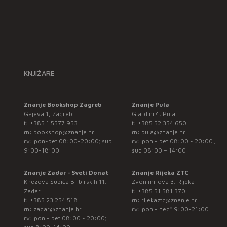
KNJIŽARE
Znanje Bookshop Zagreb
Znanje Pula
Gajeva 1, Zagreb
Giardini 4, Pula
t:
+385 1 5577 953
t:
+385 52 354 650
m:
bookshop@znanje.hr
m:
pula@znanje.hr
rv: pon-pet 08:00-20:00; sub
rv: pon - pet 08:00 - 20:00 ;
9:00-18:00
sub 08:00 – 14:00
Znanje Zadar - Sveti Donat
Znanje Rijeka ZTC
Knezova Šubića Bribirskih 11,
Zvonimirova 3, Rijeka
Zadar
t:
+385 51 581 370
t:
+385 23 254 518
m:
rijekaztc@znanje.hr
m:
zadar@znanje.hr
rv: pon - ned* 9:00-21:00
rv: pon - pet 08:00 - 20:00;