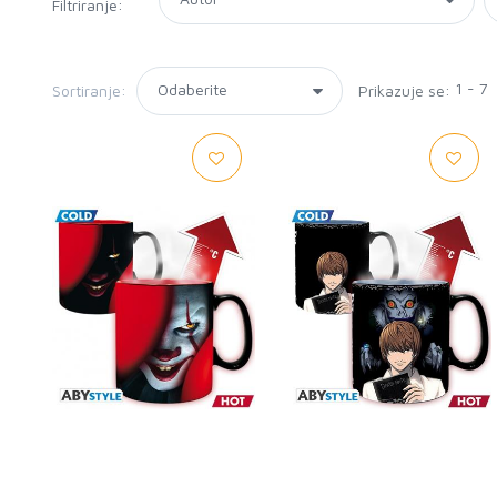
Filtriranje:
1 - 7
Sortiranje:
Prikazuje se: