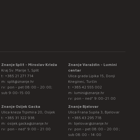
Znanje Split - Miroslav Krleža
Znanje Varaždin - Lumini
Kraj Sv. Marije 1, Split
centar
t:
+385 21 271 714
Ulica grada Lipika 15, Donji
m:
split@znanje.hr
Kneginec, Turčin
rv: pon - pet 08:00 - 20:00;
t:
+385 42 555 002
sub 9:00-15:00
m:
lumini@znanje.hr
rv: pon - ned* 9:00-21:00
Znanje Osijek Gacka
Znanje Bjelovar
Ulica kneza Trpimira 20, Osijek
Ulica Frana Supila 3, Bjelovar
t:
+385 31 322 938
t:
+385 43 295 718
m:
osijek.gacka@znanje.hr
m:
bjelovar@znanje.hr
rv: pon - ned* 9:00 - 21:00
rv: pon - pet 08:00 - 20:00 ;
sub 08:00 - 14:00