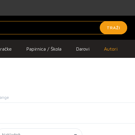
TRAŽI
gračke
Papirnica / Škola
Darovi
Autori
ange