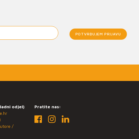
POTVRĐUJEM PRIJAVU
ladni odjel)
Pratite nas:
e.hr
1
utore /