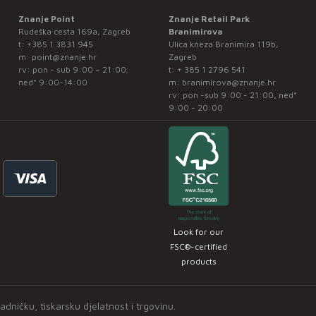
Znanje Point
Znanje Retail Park
Rudeška cesta 169a, Zagreb
Branimirova
t:
+385 1 3831 945
Ulica kneza Branimira 119b,
m:
point@znanje.hr
Zagreb
rv: pon - sub 9:00 – 21:00;
t:
+ 385 1 2796 541
ned* 9:00-14:00
m:
branimirova@znanje.hr
rv: pon -sub 9:00 - 21:00, ned*
9:00 - 20:00
Look for our
FSC®-certified
products
ničku, tiskarsku djelatnost i trgovinu.