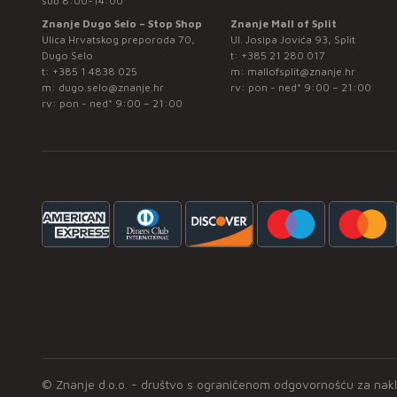
sub 8:00-14:00
Znanje Dugo Selo – Stop Shop
Znanje Mall of Split
Ulica Hrvatskog preporoda 70,
Ul. Josipa Jovića 93, Split
Dugo Selo
t:
+385 21 280 017
t:
+385 1 4838 025
m:
mallofsplit@znanje.hr
m:
dugo.selo@znanje.hr
rv: pon - ned* 9:00 – 21:00
rv: pon - ned* 9:00 – 21:00
© Znanje d.o.o. - društvo s ograničenom odgovornošću za naklad