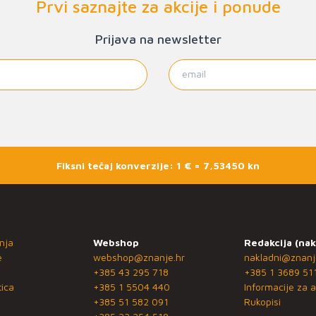
Prvi saznajte za akcije i ponude
Prijava na newsletter
Fiksni tečaj konverzije: 1 € = 7,53450 kn
nja
Webshop
Redakcija (nak
e
webshop@znanje.hr
nakladni@znanj
+385 43 295 718
+385 1 3689 51
ica
+385 1 5504 440
Informacije za a
+385 51 582 091
Rukopisi