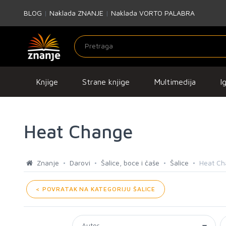
BLOG
|
Naklada ZNANJE
|
Naklada VORTO PALABRA
Knjige
Strane knjige
Multimedija
I
Heat Change
Znanje
Darovi
Šalice, boce i čaše
Šalice
Heat Ch
< POVRATAK NA KATEGORIJU ŠALICE