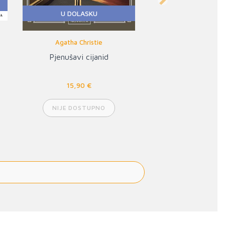
U DOLASKU
Next
Grupa autora
Arendt
14,90 €
NIJE DOSTUPNO