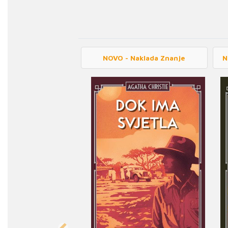
NOVO - Naklada Znanje
N