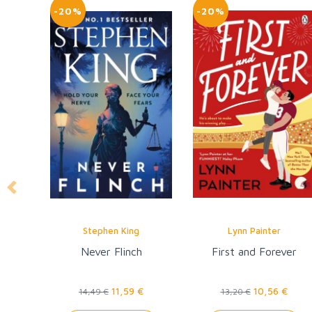
-20%
-20%
Previous
Stephen King
Lynn Painter
Never Flinch
First and Forever
11,59 €
10,56 €
14,49 €
13,20 €