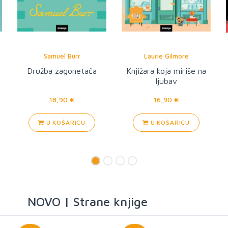
Jessamine Chan
Nikki Marmery
Škola za dobre mame
Lilit
17,90 €
20,00 €
U KOŠARICU
U KOŠARICU
NOVO | Strane knjige