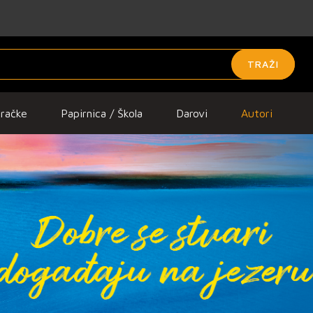
TRAŽI
gračke
Papirnica / Škola
Darovi
Autori