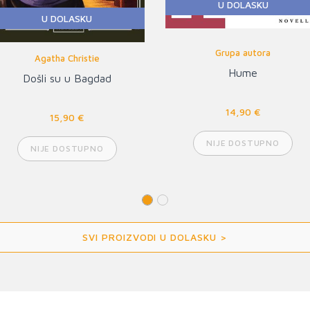
U DOLASKU
U DOLASKU
Agatha Christie
Agatha Christie
Sittafordski misterij
Misterij sedam stupova
15,90 €
15,90 €
NIJE DOSTUPNO
NIJE DOSTUPNO
SVI PROIZVODI U DOLASKU >