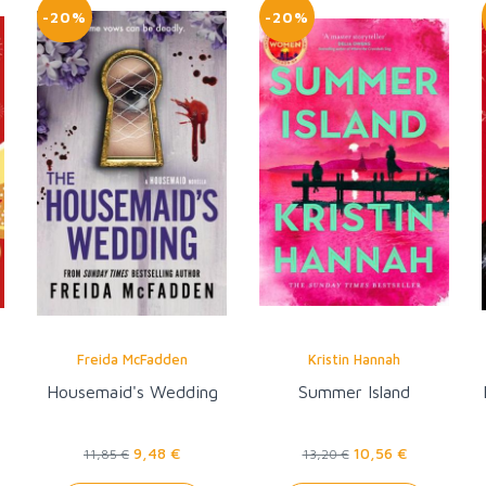
-20%
-20%
Freida McFadden
Kristin Hannah
Housemaid's Wedding
Summer Island
9,48 €
10,56 €
11,85 €
13,20 €