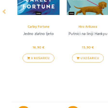
Previous
Edward Powys Mathers
Stephen King
Kainova čeljust
Mračnije od tame
13,90 €
24,90 €
U KOŠARICU
U KOŠARICU