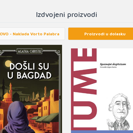
Izdvojeni proizvodi
OVO - Naklada Vorto Palabra
Proizvodi u dolasku