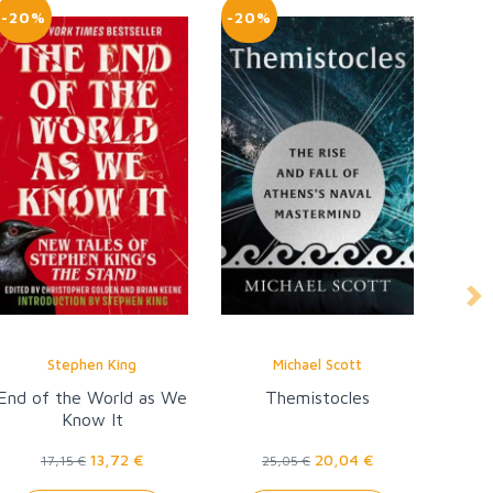
-20%
-20%
Ne
Stephen King
Michael Scott
End of the World as We
Themistocles
Know It
13,72 €
20,04 €
17,15 €
25,05 €