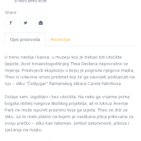
9789538491658
Share:
Opis proizvoda
Recenzije
U trenu nasilja i kaosa, u muzeju koji je trebao biti utočište
ljepote, život trinaestogodišnjeg Thea Deckera nepovratno se
mijenja. Preživjevši eksploziju u kojoj je poginula njegova majka,
Theo iz ruševina iznosi predmet koji će ga zauvijek podsjećati na
nju – sliku "Češljugar" flamanskog slikara Carela Fabritiusa.
Ostaje sam, izgubljen i bez utočišta. Na neko ga vrijeme prima
bogata obitelj njegova školskog prijatelja, ali ni luksuz Avenije
Park ne može ispuniti prazninu koja ga izjeda. Theo se drži za
sliku, za to malo platno na kojem je naslikana ptica prikovana za
svoju prečku – sliku kao talisman, simbol zatočenosti, prkosa i
sjećanja na majku.