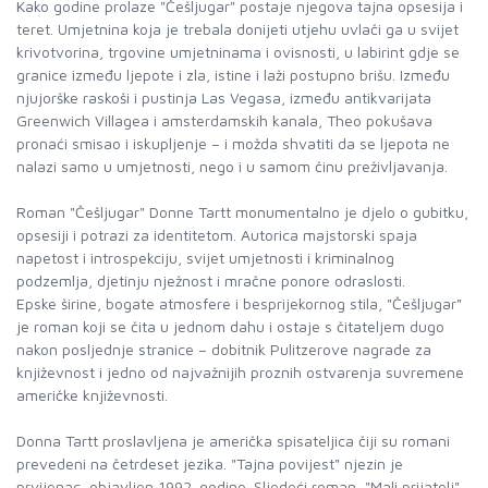
Kako godine prolaze "Češljugar" postaje njegova tajna opsesija i
teret. Umjetnina koja je trebala donijeti utjehu uvlači ga u svijet
krivotvorina, trgovine umjetninama i ovisnosti, u labirint gdje se
granice između ljepote i zla, istine i laži postupno brišu. Između
njujorške raskoši i pustinja Las Vegasa, između antikvarijata
Greenwich Villagea i amsterdamskih kanala, Theo pokušava
pronaći smisao i iskupljenje – i možda shvatiti da se ljepota ne
nalazi samo u umjetnosti, nego i u samom činu preživljavanja.
Roman "Češljugar" Donne Tartt monumentalno je djelo o gubitku,
opsesiji i potrazi za identitetom. Autorica majstorski spaja
napetost i introspekciju, svijet umjetnosti i kriminalnog
podzemlja, djetinju nježnost i mračne ponore odraslosti.
Epske širine, bogate atmosfere i besprijekornog stila, "Češljugar"
je roman koji se čita u jednom dahu i ostaje s čitateljem dugo
nakon posljednje stranice – dobitnik Pulitzerove nagrade za
književnost i jedno od najvažnijih proznih ostvarenja suvremene
američke književnosti.
Donna Tartt proslavljena je američka spisateljica čiji su romani
prevedeni na četrdeset jezika. "Tajna povijest" njezin je
prvijenac, objavljen 1992. godine. Sljedeći roman, "Mali prijatelj",