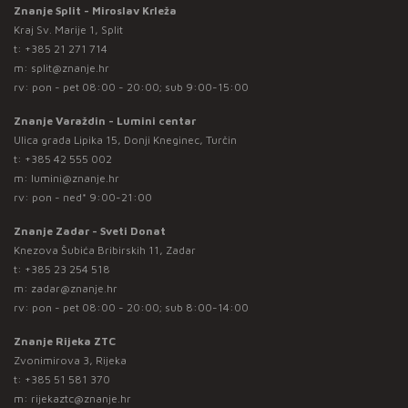
Znanje Split - Miroslav Krleža
Kraj Sv. Marije 1, Split
t:
+385 21 271 714
m:
split@znanje.hr
rv: pon - pet 08:00 - 20:00; sub 9:00-15:00
Znanje Varaždin - Lumini centar
Ulica grada Lipika 15, Donji Kneginec, Turčin
t:
+385 42 555 002
m:
lumini@znanje.hr
rv: pon - ned* 9:00-21:00
Znanje Zadar - Sveti Donat
Knezova Šubića Bribirskih 11, Zadar
t:
+385 23 254 518
m:
zadar@znanje.hr
rv: pon - pet 08:00 - 20:00; sub 8:00-14:00
Znanje Rijeka ZTC
Zvonimirova 3, Rijeka
t:
+385 51 581 370
m:
rijekaztc@znanje.hr