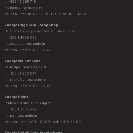
t:
+385 43 295 718
m:
bjelovar@znanje.hr
rv: pon - pet 08:00 - 20:00 ; sub 08:00 - 14:00
Znanje Dugo Selo – Stop Shop
Ulica Hrvatskog preporoda 70, Dugo Selo
t:
+385 1 4838 025
m:
dugo.selo@znanje.hr
rv: pon - ned* 9:00 – 21:00
Znanje Mall of Split
Ul. Josipa Jovića 93, Split
t:
+385 21 280 017
m:
mallofsplit@znanje.hr
rv: pon - ned* 9:00 – 21:00
Znanje Point
Rudeška cesta 169a, Zagreb
t:
+385 1 3831 945
m:
point@znanje.hr
rv: pon - sub 9:00 – 21:00; ned* 9:00-14:00
Znanje Retail Park Branimirova