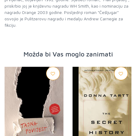
priskrbio joj je književnu nagradu WH Smith, kao i nominaciju za
nagradu Orange 2003 godine. Posljednji roman "Češljugar"
osvojio je Pulitzerovu nagradu i medalju Andrew Carnegie za
fikciju.
Možda bi Vas moglo zanimati