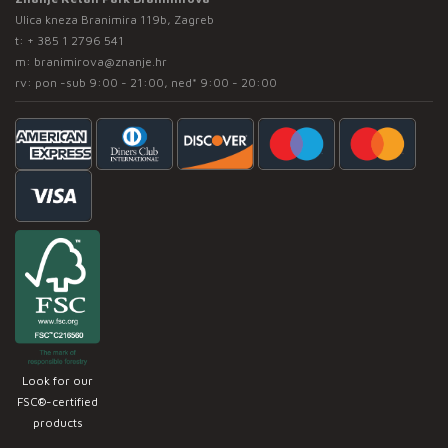
Ulica kneza Branimira 119b, Zagreb
t:
+ 385 1 2796 541
m:
branimirova@znanje.hr
rv: pon -sub 9:00 - 21:00, ned* 9:00 - 20:00
Look for our
FSC®-certified
products