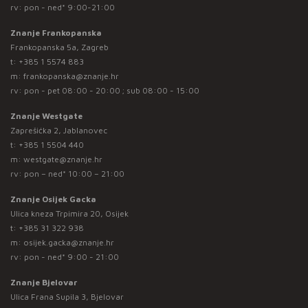
rv: pon - ned* 9:00-21:00
Znanje Frankopanska
Frankopanska 5a, Zagreb
t:
+385 1 5574 883
m:
frankopanska@znanje.hr
rv: pon - pet 08:00 - 20:00 ; sub 08:00 - 15:00
Znanje Westgate
Zaprešićka 2, Jablanovec
t:
+385 1 5504 440
m:
westgate@znanje.hr
rv: pon – ned* 10:00 – 21:00
Znanje Osijek Gacka
Ulica kneza Trpimira 20, Osijek
t:
+385 31 322 938
m:
osijek.gacka@znanje.hr
rv: pon - ned* 9:00 - 21:00
Znanje Bjelovar
Ulica Frana Supila 3, Bjelovar