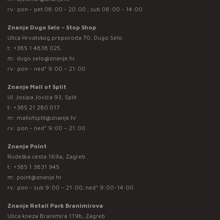
rv: pon - pet 08:00 - 20:00 ; sub 08:00 - 14:00
Znanje Dugo Selo – Stop Shop
Ulica Hrvatskog preporoda 70, Dugo Selo
t:
+385 1 4838 025
m:
dugo.selo@znanje.hr
rv: pon - ned* 9:00 – 21:00
Znanje Mall of Split
Ul. Josipa Jovića 93, Split
t:
+385 21 280 017
m:
mallofsplit@znanje.hr
rv: pon - ned* 9:00 – 21:00
Znanje Point
Rudeška cesta 169a, Zagreb
t:
+385 1 3831 945
m:
point@znanje.hr
rv: pon - sub 9:00 – 21:00; ned* 9:00-14:00
Znanje Retail Park Branimirova
Ulica kneza Branimira 119b, Zagreb