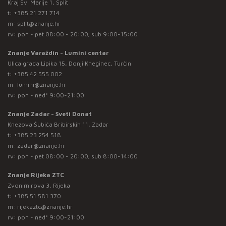
Kraj Sv. Marije 1, Split
t:
+385 21 271 714
m:
split@znanje.hr
rv: pon - pet 08:00 - 20:00; sub 9:00-15:00
Znanje Varaždin - Lumini centar
Ulica grada Lipika 15, Donji Kneginec, Turčin
t:
+385 42 555 002
m:
lumini@znanje.hr
rv: pon - ned* 9:00-21:00
Znanje Zadar - Sveti Donat
Knezova Šubića Bribirskih 11, Zadar
t:
+385 23 254 518
m:
zadar@znanje.hr
rv: pon - pet 08:00 - 20:00; sub 8:00-14:00
Znanje Rijeka ZTC
Zvonimirova 3, Rijeka
t:
+385 51 581 370
m:
rijekaztc@znanje.hr
rv: pon - ned* 9:00-21:00