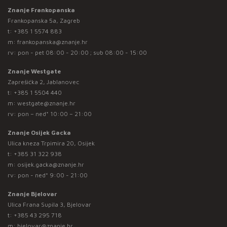
Znanje Frankopanska
Frankopanska 5a, Zagreb
t:
+385 1 5574 883
m:
frankopanska@znanje.hr
rv: pon - pet 08:00 - 20:00 ; sub 08:00 - 15:00
Znanje Westgate
Zaprešićka 2, Jablanovec
t:
+385 1 5504 440
m:
westgate@znanje.hr
rv: pon – ned* 10:00 – 21:00
Znanje Osijek Gacka
Ulica kneza Trpimira 20, Osijek
t:
+385 31 322 938
m:
osijek.gacka@znanje.hr
rv: pon - ned* 9:00 - 21:00
Znanje Bjelovar
Ulica Frana Supila 3, Bjelovar
t:
+385 43 295 718
m:
bjelovar@znanje.hr