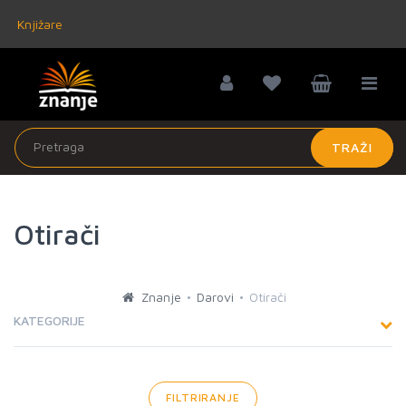
Knjižare
TRAŽI
Otirači
Znanje
Darovi
Otirači
KATEGORIJE
FILTRIRANJE