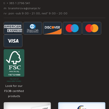
t:
+ 385 1 2796 541
m:
branimirova@znanje.hr
rv: pon -sub 9:00 - 21:00, ned* 9:00 - 20:00
Look for our
FSC®-certified
products