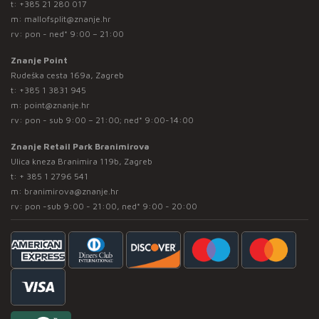
t:
+385 21 280 017
m:
mallofsplit@znanje.hr
rv: pon - ned* 9:00 – 21:00
Znanje Point
Rudeška cesta 169a, Zagreb
t:
+385 1 3831 945
m:
point@znanje.hr
rv: pon - sub 9:00 – 21:00; ned* 9:00-14:00
Znanje Retail Park Branimirova
Ulica kneza Branimira 119b, Zagreb
t:
+ 385 1 2796 541
m:
branimirova@znanje.hr
rv: pon -sub 9:00 - 21:00, ned* 9:00 - 20:00