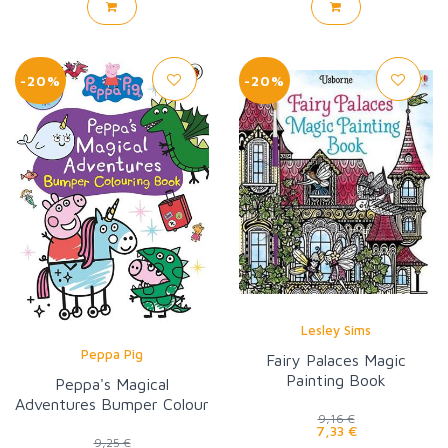
-20%
-20%
Lesley Sims
Peppa Pig
Fairy Palaces Magic
Painting Book
Peppa's Magical
Adventures Bumper Colour
9,16 €
ing Book
7,33 €
9,25 €