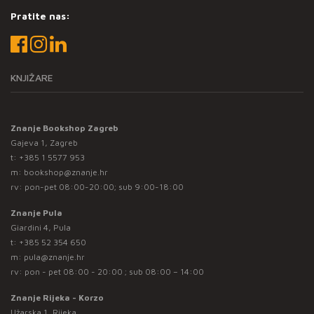
Pratite nas:
KNJIŽARE
Znanje Bookshop Zagreb
Gajeva 1, Zagreb
t:
+385 1 5577 953
m:
bookshop@znanje.hr
rv: pon-pet 08:00-20:00; sub 9:00-18:00
Znanje Pula
Giardini 4, Pula
t:
+385 52 354 650
m:
pula@znanje.hr
rv: pon - pet 08:00 - 20:00 ; sub 08:00 – 14:00
Znanje Rijeka - Korzo
Užarska 1, Rijeka