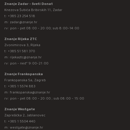
Znanje Zadar - Sveti Donat
Knezova Šubića Bribirskih 11, Zadar
t:
+385 23 254 518
m:
zadar@znanje.hr
rv: pon - pet 08:00 - 20:00; sub 8:00-14:00
Znanje Rijeka ZTC
Zvonimirova 3, Rijeka
t:
+385 51 581 370
m:
rijekaztc@znanje.hr
rv: pon - ned* 9:00-21:00
Znanje Frankopanska
Frankopanska 5a, Zagreb
t:
+385 1 5574 883
m:
frankopanska@znanje.hr
rv: pon - pet 08:00 - 20:00 ; sub 08:00 - 15:00
Znanje Westgate
Zaprešićka 2, Jablanovec
t:
+385 1 5504 440
m:
westgate@znanje.hr