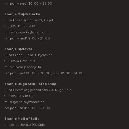
rv: pon – ned* 10:00 – 21:00
Znanje Osijek Gacka
Ulica kneza Trpimira 20, Osijek
t:
+385 31 322 938
m:
osijek.gacka@znanje.hr
rv: pon - ned* 9:00 - 21:00
Znanje Bjelovar
Ulica Frana Supila 3, Bjelovar
t:
+385 43 295 718
m:
bjelovar@znanje.hr
rv: pon - pet 08:00 - 20:00 ; sub 08:00 - 14:00
Znanje Dugo Selo – Stop Shop
Ulica Hrvatskog preporoda 70, Dugo Selo
t:
+385 1 4838 025
m:
dugo.selo@znanje.hr
rv: pon - ned* 9:00 – 21:00
Znanje Mall of Split
Ul. Josipa Jovića 93, Split