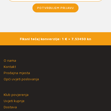
POTVRĐUJEM PRIJAVU
Fiksni tečaj konverzije: 1 € = 7,53450 kn
O nama
Kontakt
Prodajna mjesta
Opći uvjeti poslovanja
Klub povjerenja
Uvjeti kupnje
Dostava