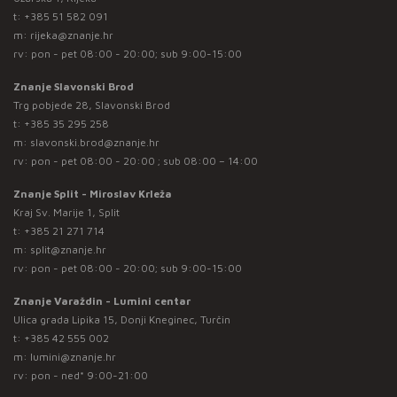
t:
+385 51 582 091
m:
rijeka@znanje.hr
rv: pon - pet 08:00 - 20:00; sub 9:00-15:00
Znanje Slavonski Brod
Trg pobjede 28, Slavonski Brod
t:
+385 35 295 258
m:
slavonski.brod@znanje.hr
rv: pon - pet 08:00 - 20:00 ; sub 08:00 – 14:00
Znanje Split - Miroslav Krleža
Kraj Sv. Marije 1, Split
t:
+385 21 271 714
m:
split@znanje.hr
rv: pon - pet 08:00 - 20:00; sub 9:00-15:00
Znanje Varaždin - Lumini centar
Ulica grada Lipika 15, Donji Kneginec, Turčin
t:
+385 42 555 002
m:
lumini@znanje.hr
rv: pon - ned* 9:00-21:00