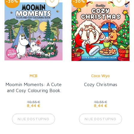
-20%
-20%
MCB
Coco Wyo
Moomin Moments: A Cute
Cozy Christmas
and Cosy Colouring Book
10,55 €
10,55 €
8,44 €
8,44 €
NIJE DOSTUPNO
NIJE DOSTUPNO