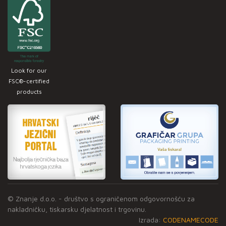
Look for our
FSC®-certified
products
© Znanje d.o.o. - društvo s ograničenom odgovornošću za
nakladničku, tiskarsku djelatnost i trgovinu.
Izrada:
CODENAMECODE