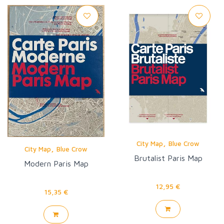
,
City Map
Blue Crow
,
City Map
Blue Crow
Brutalist Paris Map
Modern Paris Map
12,95 €
15,35 €