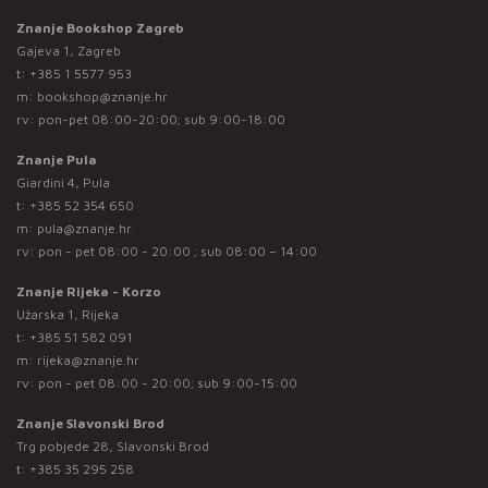
Znanje Bookshop Zagreb
Gajeva 1, Zagreb
t:
+385 1 5577 953
m:
bookshop@znanje.hr
rv: pon-pet 08:00-20:00; sub 9:00-18:00
Znanje Pula
Giardini 4, Pula
t:
+385 52 354 650
m:
pula@znanje.hr
rv: pon - pet 08:00 - 20:00 ; sub 08:00 – 14:00
Znanje Rijeka - Korzo
Užarska 1, Rijeka
t:
+385 51 582 091
m:
rijeka@znanje.hr
rv: pon - pet 08:00 - 20:00; sub 9:00-15:00
Znanje Slavonski Brod
Trg pobjede 28, Slavonski Brod
t:
+385 35 295 258