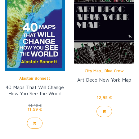
,
City Map
Blue Crow
Alastair Bonnett
Art Deco New York Map
40 Maps That Will Change
How You See the World
12,95 €
14,49 €
11,59 €