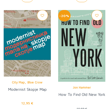
-20%
,
City Map
Blue Crow
Jon Hammer
Modernist Skopje Map
How To Find Old New York
12,95 €
10,55 €