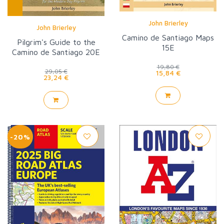
John Brierley
John Brierley
Camino de Santiago Maps
Pilgrim's Guide to the
15E
Camino de Santiago 20E
19,80 €
29,05 €
15,84 €
23,24 €
-20%