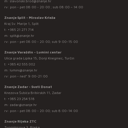
m:
slavonski.brod@znanje.hr
rv: pon - pet 08:00 - 20:00 ; sub 08:00 – 14:00
Znanje Split - Miroslav Krleža
Kraj Sv. Marije 1, Split
t:
+385 21 271 714
m:
split@znanje.hr
rv: pon - pet 08:00 - 20:00; sub 9:00-15:00
Znanje Varaždin - Lumini centar
Ulica grada Lipika 15, Donji Kneginec, Turčin
t:
+385 42 555 002
m:
lumini@znanje.hr
rv: pon - ned* 9:00-21:00
Znanje Zadar - Sveti Donat
Knezova Šubića Bribirskih 11, Zadar
t:
+385 23 254 518
m:
zadar@znanje.hr
rv: pon - pet 08:00 - 20:00; sub 8:00-14:00
Znanje Rijeka ZTC
Zvonimirova 3, Rijeka