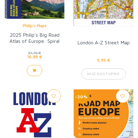
Philip’s Maps
2025 Philip's Big Road
Atlas of Europe: Spiral
London A-Z Street Map
Binding
21,10 €
16,88 €
5,95 €
NIJE DOSTUPNO
-20%