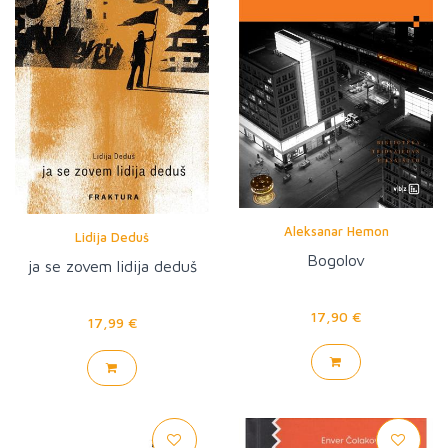
Aleksanar Hemon
Lidija Deduš
Bogolov
ja se zovem lidija deduš
17,90 €
17,99 €