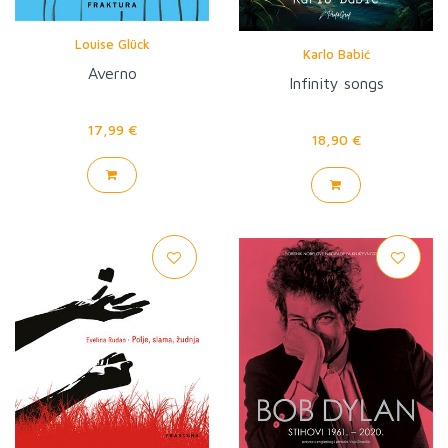
Louise Glück
Karlo Babić
Averno
Infinity songs
17,99 €
18,90 €