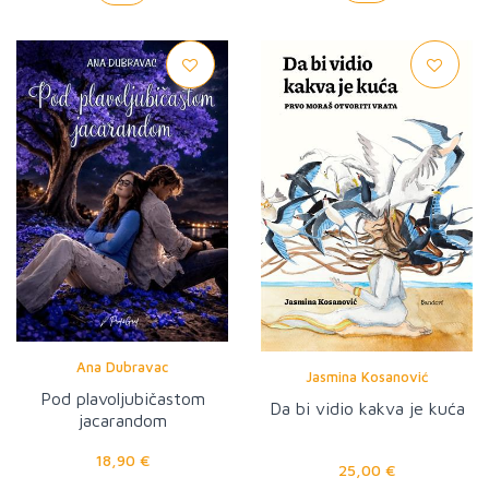
Ana Dubravac
Jasmina Kosanović
Pod plavoljubičastom
Da bi vidio kakva je kuća
jacarandom
18,90 €
25,00 €