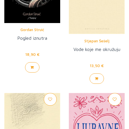
Gordan Struić
Pogled iznutra
Stjepan Šešelj
Vode koje me okružuju
18,90 €
13,50 €