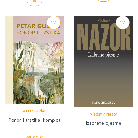
Petar Gudelj
Vladimir Nazor
Ponor i trstika, komplet
Izabrane pjesme
69,00 €