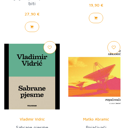
biti
19,90 €
27,90 €
Vladimir Vidrić
Matko Abramić
Sabrane pjesme
Pojačivači