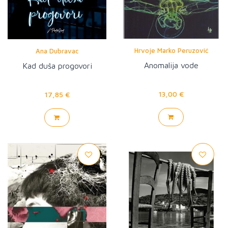
Hrvoje Marko Peruzović
Ana Dubravac
Anomalija vode
Kad duša progovori
13,00 €
17,85 €