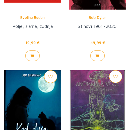
Evelina Rudan
Bob Dylan
Polje, slama, žudnja
Stihovi 1961.-2020.
19,99 €
49,99 €