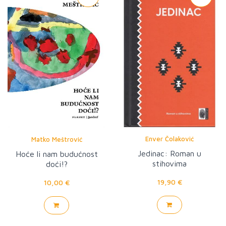
Enver Čolaković
Matko Meštrović
Jedinac: Roman u
Hoće li nam budućnost
stihovima
doći!?
19,90 €
10,00 €