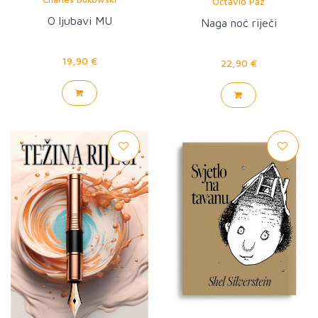
Octavio Paz
O ljubavi MU
Naga noć riječi
19,90 €
22,90 €