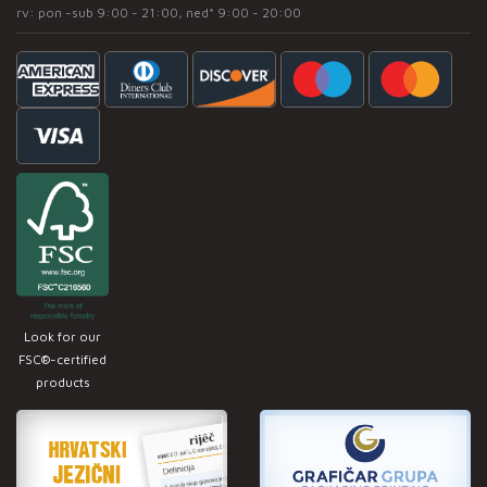
rv: pon -sub 9:00 - 21:00, ned* 9:00 - 20:00
Look for our
FSC®-certified
products