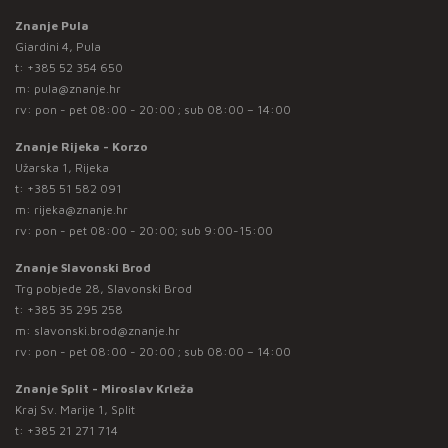
Znanje Pula
Giardini 4, Pula
t:
+385 52 354 650
m:
pula@znanje.hr
rv: pon - pet 08:00 - 20:00 ; sub 08:00 – 14:00
Znanje Rijeka - Korzo
Užarska 1, Rijeka
t:
+385 51 582 091
m:
rijeka@znanje.hr
rv: pon - pet 08:00 - 20:00; sub 9:00-15:00
Znanje Slavonski Brod
Trg pobjede 28, Slavonski Brod
t:
+385 35 295 258
m:
slavonski.brod@znanje.hr
rv: pon - pet 08:00 - 20:00 ; sub 08:00 – 14:00
Znanje Split - Miroslav Krleža
Kraj Sv. Marije 1, Split
t:
+385 21 271 714