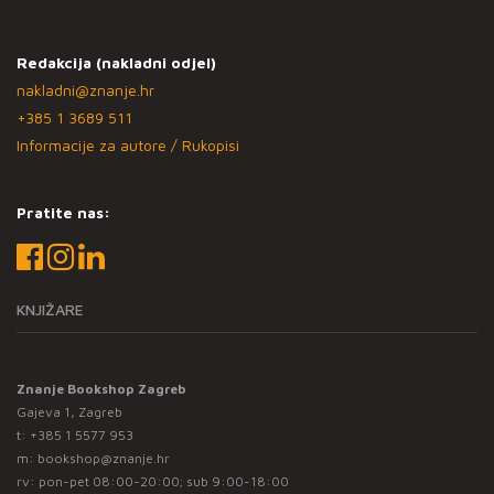
Redakcija (nakladni odjel)
nakladni@znanje.hr
+385 1 3689 511
Informacije za autore / Rukopisi
Pratite nas:
KNJIŽARE
Znanje Bookshop Zagreb
Gajeva 1, Zagreb
t:
+385 1 5577 953
m:
bookshop@znanje.hr
rv: pon-pet 08:00-20:00; sub 9:00-18:00