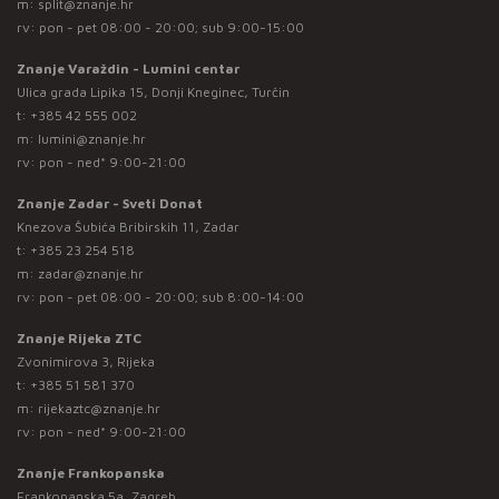
m:
split@znanje.hr
rv: pon - pet 08:00 - 20:00; sub 9:00-15:00
Znanje Varaždin - Lumini centar
Ulica grada Lipika 15, Donji Kneginec, Turčin
t:
+385 42 555 002
m:
lumini@znanje.hr
rv: pon - ned* 9:00-21:00
Znanje Zadar - Sveti Donat
Knezova Šubića Bribirskih 11, Zadar
t:
+385 23 254 518
m:
zadar@znanje.hr
rv: pon - pet 08:00 - 20:00; sub 8:00-14:00
Znanje Rijeka ZTC
Zvonimirova 3, Rijeka
t:
+385 51 581 370
m:
rijekaztc@znanje.hr
rv: pon - ned* 9:00-21:00
Znanje Frankopanska
Frankopanska 5a, Zagreb