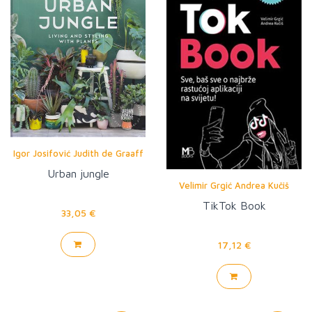
Igor Josifović Judith de Graaff
Urban jungle
Velimir Grgić Andrea Kučiš
TikTok Book
33,05 €
17,12 €