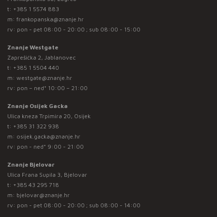
t:
+385 1 5574 883
m:
frankopanska@znanje.hr
rv: pon - pet 08:00 - 20:00 ; sub 08:00 - 15:00
Znanje Westgate
Zaprešićka 2, Jablanovec
t:
+385 1 5504 440
m:
westgate@znanje.hr
rv: pon – ned* 10:00 – 21:00
Znanje Osijek Gacka
Ulica kneza Trpimira 20, Osijek
t:
+385 31 322 938
m:
osijek.gacka@znanje.hr
rv: pon - ned* 9:00 - 21:00
Znanje Bjelovar
Ulica Frana Supila 3, Bjelovar
t:
+385 43 295 718
m:
bjelovar@znanje.hr
rv: pon - pet 08:00 - 20:00 ; sub 08:00 - 14:00