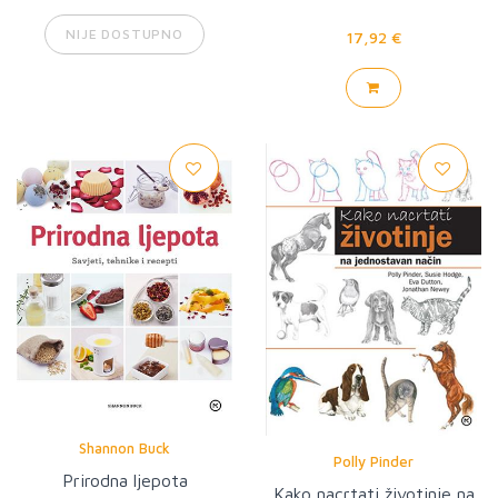
NIJE DOSTUPNO
17,92 €
Shannon Buck
Polly Pinder
Prirodna ljepota
Kako nacrtati životinje na