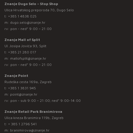
Znanje Dugo Selo – Stop Shop
Ulica Hrvatskog preporoda 70, Dugo Selo
t:
+385 1 4838 025
m:
dugo.selo@znanje.hr
rv: pon - ned* 9:00 – 21:00
Znanje Mall of Split
Ul. Josipa Jovića 93, Split
t:
+385 21 280 017
m:
mallofsplit@znanje.hr
rv: pon - ned* 9:00 – 21:00
Znanje Point
Rudeška cesta 169a, Zagreb
t:
+385 1 3831 945
m:
point@znanje.hr
rv: pon - sub 9:00 – 21:00; ned* 9:00-14:00
Znanje Retail Park Branimirova
Ulica kneza Branimira 119b, Zagreb
t:
+ 385 1 2796 541
m:
branimirova@znanje.hr