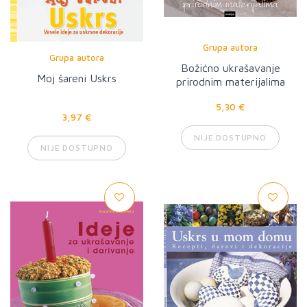
Grupa autora
Grupa autora
Božićno ukrašavanje
Moj šareni Uskrs
prirodnim materijalima
5,30 €
3,97 €
NIJE DOSTUPNO
NIJE DOSTUPNO