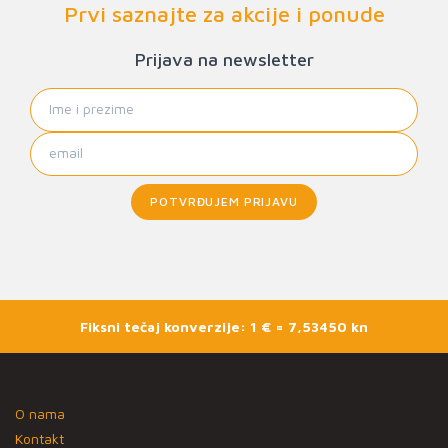
Prvi saznajte za akcije i ponude
Prijava na newsletter
POTVRĐUJEM PRIJAVU
Fiksni tečaj konverzije: 1 € = 7,53450 kn
O nama
Kontakt