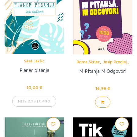
,
,
Saša Jakšić
Borna Škrlec
Josip Preglej
Krešimir Salopek
Planer pisanja
M Pitanja M Odgovori
10,00 €
16,99 €
NIJE DOSTUPNO