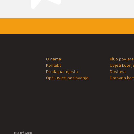
O nama
Klub povjere
Kontakt
Uvjeti kupnj
Prodajna mjesta
Dostava
Opći uvjeti poslovanja
Darovna kart
KNJIŽARE