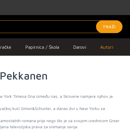
TRAŽI
gračke
Papirnica / Škola
Darovi
Autori
 Pekkanen
ew York Timesa Ona između nas, a Skrivene namjere njihov je
avačkoj kući Simon&Schuster, a danas živi u New Yorku sa
 samostalnih romana prije nego što je sa svojom urednicom Greer