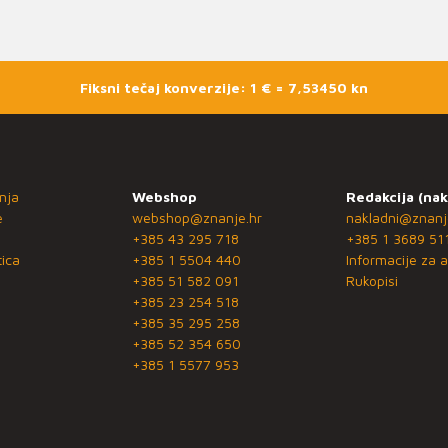
Fiksni tečaj konverzije: 1 € = 7,53450 kn
nja
Webshop
Redakcija (nak
e
webshop@znanje.hr
nakladni@znanj
+385 43 295 718
+385 1 3689 51
ica
+385 1 5504 440
Informacije za a
+385 51 582 091
Rukopisi
+385 23 254 518
+385 35 295 258
+385 52 354 650
+385 1 5577 953