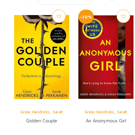
-20%
,
,
Greer Hendricks
Sarah
Greer Hendricks
Sarah
Pekkanen
Pekkanen
Golden Couple
An Anonymous Girl