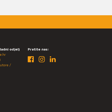
ladni odjel)
Pratite nas:
e.hr
1
utore /