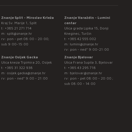
Znanje Split - Miroslav Krleža
Znanje Varaždin - Lumini
Kraj Sv. Marije 1, Split
centar
t:
+385 21 271 714
Ulica grada Lipika 15, Donji
m:
split@znanje.hr
Kneginec, Turčin
rv: pon - pet 08:00 - 20:00;
t:
+385 42 555 002
sub 9:00-15:00
m:
lumini@znanje.hr
rv: pon - ned* 9:00-21:00
Znanje Osijek Gacka
Znanje Bjelovar
Ulica kneza Trpimira 20, Osijek
Ulica Frana Supila 3, Bjelovar
t:
+385 31 322 938
t:
+385 43 295 718
m:
osijek.gacka@znanje.hr
m:
bjelovar@znanje.hr
rv: pon - ned* 9:00 - 21:00
rv: pon - pet 08:00 - 20:00 ;
sub 08:00 - 14:00