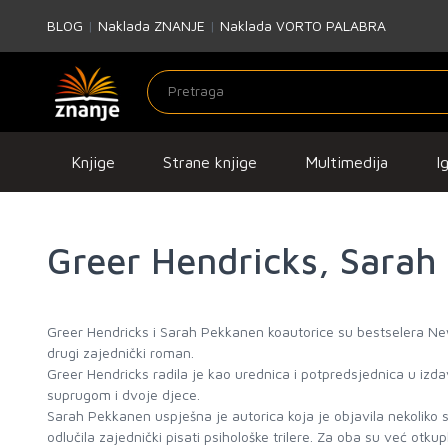
BLOG
|
Naklada ZNANJE
|
Naklada VORTO PALABRA
Knjige
Strane knjige
Multimedija
I
Greer Hendricks, Sarah
Greer Hendricks i Sarah Pekkanen koautorice su bestselera N
drugi zajednički roman.
Greer Hendricks radila je kao urednica i potpredsjednica u izd
suprugom i dvoje djece.
Sarah Pekkanen uspješna je autorica koja je objavila nekoliko