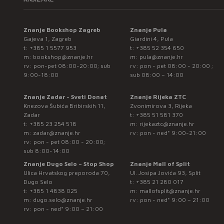
Znanje Bookshop Zagreb
Znanje Pula
Gajeva 1, Zagreb
Giardini 4, Pula
t:
+385 1 5577 953
t:
+385 52 354 650
m:
bookshop@znanje.hr
m:
pula@znanje.hr
rv: pon-pet 08:00-20:00; sub
rv: pon - pet 08:00 - 20:00 ;
9:00-18:00
sub 08:00 – 14:00
Znanje Zadar - Sveti Donat
Znanje Rijeka ZTC
Knezova Šubića Bribirskih 11,
Zvonimirova 3, Rijeka
Zadar
t:
+385 51 581 370
t:
+385 23 254 518
m:
rijekaztc@znanje.hr
m:
zadar@znanje.hr
rv: pon - ned* 9:00-21:00
rv: pon - pet 08:00 - 20:00;
sub 8:00-14:00
Znanje Dugo Selo – Stop Shop
Znanje Mall of Split
Ulica Hrvatskog preporoda 70,
Ul. Josipa Jovića 93, Split
Dugo Selo
t:
+385 21 280 017
t:
+385 1 4838 025
m:
mallofsplit@znanje.hr
m:
dugo.selo@znanje.hr
rv: pon - ned* 9:00 – 21:00
rv: pon - ned* 9:00 – 21:00