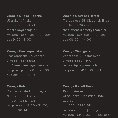
Znanje Rijeka - Korzo
Znanje Slavonski Brod
Užarska 1, Rijeka
Trg pobjede 28, Slavonski Brod
t:
+385 51 582 091
t:
+385 35 295 258
m:
rijeka@znanje.hr
m:
slavonski.brod@znanje.hr
rv: pon - pet 08:00 - 20:00;
rv: pon - pet 08:00 - 20:00 ;
sub 9:00-15:00
sub 08:00 – 14:00
Znanje Frankopanska
Znanje Westgate
Frankopanska 5a, Zagreb
Zaprešićka 2, Jablanovec
t:
+385 1 5574 883
t:
+385 1 5504 440
m:
frankopanska@znanje.hr
m:
westgate@znanje.hr
rv: pon - pet 08:00 - 20:00 ;
rv: pon – ned* 10:00 – 21:00
sub 08:00 - 15:00
Znanje Point
Znanje Retail Park
Rudeška cesta 169a, Zagreb
Branimirova
t:
+385 1 3831 945
Ulica kneza Branimira 119b,
m:
point@znanje.hr
Zagreb
rv: pon - sub 9:00 – 21:00;
t:
+ 385 1 2796 541
ned* 9:00-14:00
m:
branimirova@znanje.hr
rv: pon -sub 9:00 - 21:00, ned*