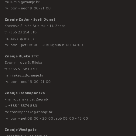
m:
lumini@znanje.hr
rv: pon - ned* 9:00-21:00
Znanje Zadar - Sveti Donat
Knezova Šubića Bribirskih 11, Zadar
t:
+385 23 254 518
m:
zadar@znanje.hr
rv: pon - pet 08:00 - 20:00; sub 8:00-14:00
Znanje Rijeka ZTC
Zvonimirova 3, Rijeka
t:
+385 51 581 370
m:
rijekaztc@znanje.hr
rv: pon - ned* 9:00-21:00
Znanje Frankopanska
Frankopanska 5a, Zagreb
t:
+385 1 5574 883
m:
frankopanska@znanje.hr
rv: pon - pet 08:00 - 20:00 ; sub 08:00 - 15:00
Znanje Westgate
Zaprešićka 2, Jablanovec