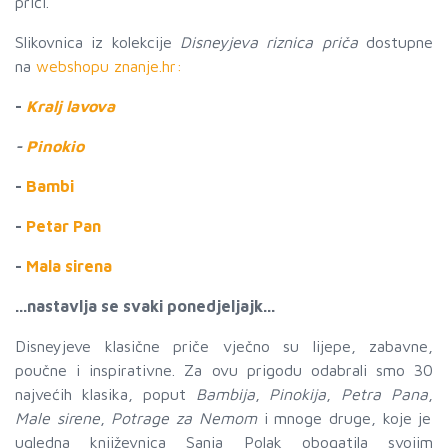
priči.
Slikovnica iz kolekcije
Disneyjeva riznica priča
dostupne
na
webshopu znanje.hr:
-
Kralj lavova
-
Pinokio
-
Bambi
-
Petar Pan
-
Mala sirena
...nastavlja se svaki ponedjeljajk...
Disneyjeve klasične priče vječno su lijepe, zabavne,
poučne i inspirativne. Za ovu prigodu odabrali smo 30
najvećih klasika, poput
Bambija
,
Pinokija
,
Petra Pana
,
Male sirene
,
Potrage za Nemom
i mnoge druge, koje je
ugledna književnica Sanja Polak obogatila svojim