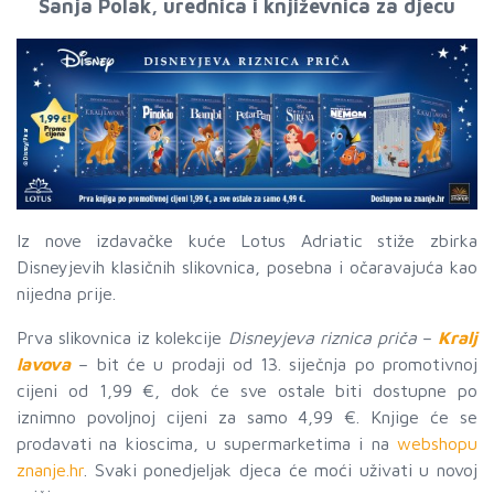
Sanja Polak, urednica i književnica za djecu
Iz nove izdavačke kuće Lotus Adriatic stiže zbirka
Disneyjevih klasičnih slikovnica, posebna i očaravajuća kao
nijedna prije.
Prva slikovnica iz kolekcije
Disneyjeva riznica priča
–
Kralj
lavova
– bit će u prodaji od 13. siječnja po promotivnoj
cijeni od 1,99 €, dok će sve ostale biti dostupne po
iznimno povoljnoj cijeni za samo 4,99 €. Knjige će se
prodavati na kioscima, u supermarketima i na
webshopu
znanje.hr
. Svaki ponedjeljak djeca će moći uživati u novoj