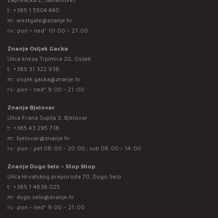
t:
+385 1 5504 440
m:
westgate@znanje.hr
rv: pon – ned* 10:00 – 21:00
Znanje Osijek Gacka
Ulica kneza Trpimira 20, Osijek
t:
+385 31 322 938
m:
osijek.gacka@znanje.hr
rv: pon - ned* 9:00 - 21:00
Znanje Bjelovar
Ulica Frana Supila 3, Bjelovar
t:
+385 43 295 718
m:
bjelovar@znanje.hr
rv: pon - pet 08:00 - 20:00 ; sub 08:00 - 14:00
Znanje Dugo Selo – Stop Shop
Ulica Hrvatskog preporoda 70, Dugo Selo
t:
+385 1 4838 025
m:
dugo.selo@znanje.hr
rv: pon - ned* 9:00 – 21:00