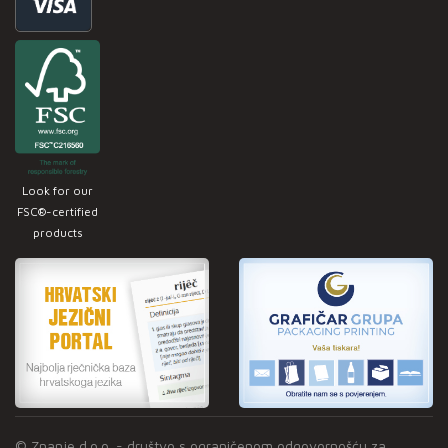
Look for our
FSC®-certified
products
© Znanje d.o.o. - društvo s ograničenom odgovornošću za