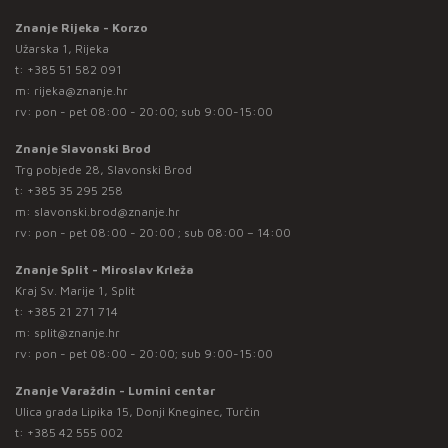
Znanje Rijeka - Korzo
Užarska 1, Rijeka
t:
+385 51 582 091
m:
rijeka@znanje.hr
rv: pon - pet 08:00 - 20:00; sub 9:00-15:00
Znanje Slavonski Brod
Trg pobjede 28, Slavonski Brod
t:
+385 35 295 258
m:
slavonski.brod@znanje.hr
rv: pon - pet 08:00 - 20:00 ; sub 08:00 – 14:00
Znanje Split - Miroslav Krleža
Kraj Sv. Marije 1, Split
t:
+385 21 271 714
m:
split@znanje.hr
rv: pon - pet 08:00 - 20:00; sub 9:00-15:00
Znanje Varaždin - Lumini centar
Ulica grada Lipika 15, Donji Kneginec, Turčin
t:
+385 42 555 002