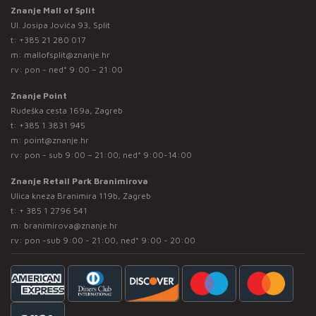
Znanje Mall of Split
Ul. Josipa Jovića 93, Split
t:
+385 21 280 017
m:
mallofsplit@znanje.hr
rv: pon - ned* 9:00 – 21:00
Znanje Point
Rudeška cesta 169a, Zagreb
t:
+385 1 3831 945
m:
point@znanje.hr
rv: pon - sub 9:00 – 21:00; ned* 9:00-14:00
Znanje Retail Park Branimirova
Ulica kneza Branimira 119b, Zagreb
t:
+ 385 1 2796 541
m:
branimirova@znanje.hr
rv: pon -sub 9:00 - 21:00, ned* 9:00 - 20:00