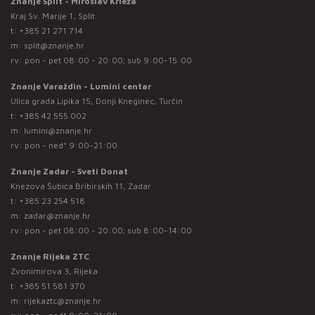
Znanje Split - Miroslav Krleža
Kraj Sv. Marije 1, Split
t:
+385 21 271 714
m:
split@znanje.hr
rv: pon - pet 08:00 - 20:00; sub 9:00-15:00
Znanje Varaždin - Lumini centar
Ulica grada Lipika 15, Donji Kneginec, Turčin
t:
+385 42 555 002
m:
lumini@znanje.hr
rv: pon - ned* 9:00-21:00
Znanje Zadar - Sveti Donat
Knezova Šubića Bribirskih 11, Zadar
t:
+385 23 254 518
m:
zadar@znanje.hr
rv: pon - pet 08:00 - 20:00; sub 8:00-14:00
Znanje Rijeka ZTC
Zvonimirova 3, Rijeka
t:
+385 51 581 370
m:
rijekaztc@znanje.hr