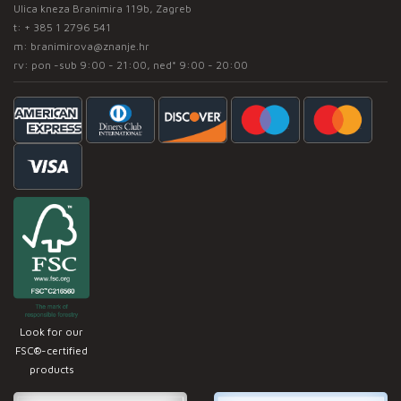
Ulica kneza Branimira 119b, Zagreb
t:
+ 385 1 2796 541
m:
branimirova@znanje.hr
rv: pon -sub 9:00 - 21:00, ned* 9:00 - 20:00
Look for our
FSC®-certified
products