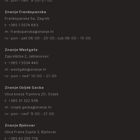
rv: pon - ned* 9:00-21:00
Znanje Frankopanska
Frankopanska 5a, Zagreb
t:
+385 1 5574 883
m:
frankopanska@znanje.hr
rv: pon - pet 08:00 - 20:00 ; sub 08:00 - 15:00
Znanje Westgate
Zaprešićka 2, Jablanovec
t:
+385 1 5504 440
m:
westgate@znanje.hr
rv: pon – ned* 10:00 – 21:00
Znanje Osijek Gacka
Ulica kneza Trpimira 20, Osijek
t:
+385 31 322 938
m:
osijek.gacka@znanje.hr
rv: pon - ned* 9:00 - 21:00
Znanje Bjelovar
Ulica Frana Supila 3, Bjelovar
t:
+385 43 295 718