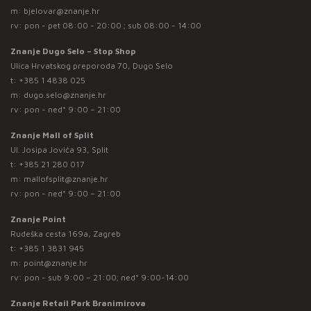
m:
bjelovar@znanje.hr
rv: pon - pet 08:00 - 20:00 ; sub 08:00 - 14:00
Znanje Dugo Selo – Stop Shop
Ulica Hrvatskog preporoda 70, Dugo Selo
t:
+385 1 4838 025
m:
dugo.selo@znanje.hr
rv: pon - ned* 9:00 – 21:00
Znanje Mall of Split
Ul. Josipa Jovića 93, Split
t:
+385 21 280 017
m:
mallofsplit@znanje.hr
rv: pon - ned* 9:00 – 21:00
Znanje Point
Rudeška cesta 169a, Zagreb
t:
+385 1 3831 945
m:
point@znanje.hr
rv: pon - sub 9:00 – 21:00; ned* 9:00-14:00
Znanje Retail Park Branimirova