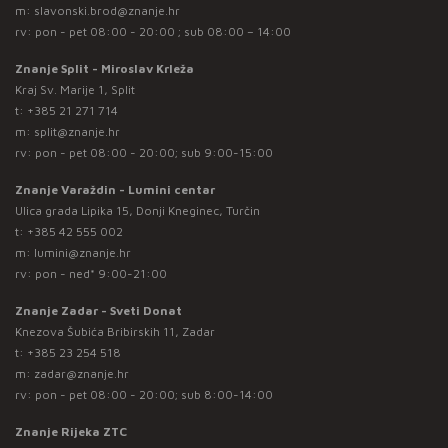
m:
slavonski.brod@znanje.hr
rv: pon - pet 08:00 - 20:00 ; sub 08:00 – 14:00
Znanje Split - Miroslav Krleža
Kraj Sv. Marije 1, Split
t:
+385 21 271 714
m:
split@znanje.hr
rv: pon - pet 08:00 - 20:00; sub 9:00-15:00
Znanje Varaždin - Lumini centar
Ulica grada Lipika 15, Donji Kneginec, Turčin
t:
+385 42 555 002
m:
lumini@znanje.hr
rv: pon - ned* 9:00-21:00
Znanje Zadar - Sveti Donat
Knezova Šubića Bribirskih 11, Zadar
t:
+385 23 254 518
m:
zadar@znanje.hr
rv: pon - pet 08:00 - 20:00; sub 8:00-14:00
Znanje Rijeka ZTC