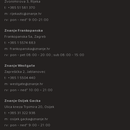
Zvonimirova 3, Rijeka
t:
+385 51 581 370
m:
rijekaztc@znanje.hr
rv: pon - ned* 9:00-21:00
Znanje Frankopanska
Frankopanska 5a, Zagreb
t:
+385 1 5574 883
m:
frankopanska@znanje.hr
rv: pon - pet 08:00 - 20:00 ; sub 08:00 - 15:00
Znanje Westgate
Zaprešićka 2, Jablanovec
t:
+385 1 5504 440
m:
westgate@znanje.hr
rv: pon – ned* 10:00 – 21:00
Znanje Osijek Gacka
Ulica kneza Trpimira 20, Osijek
t:
+385 31 322 938
m:
osijek.gacka@znanje.hr
rv: pon - ned* 9:00 - 21:00