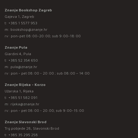
Znanje Bookshop Zagreb
Gajeva 1, Zagreb
t:
+385 1 5577 953
m:
bookshop@znanje.hr
rv: pon-pet 08:00-20:00; sub 9:00-18:00
Znanje Pula
Giardini 4, Pula
t:
+385 52 354 650
m:
pula@znanje.hr
rv: pon - pet 08:00 - 20:00 ; sub 08:00 – 14:00
Znanje Rijeka - Korzo
Užarska 1, Rijeka
t:
+385 51 582 091
m:
rijeka@znanje.hr
rv: pon - pet 08:00 - 20:00; sub 9:00-15:00
Znanje Slavonski Brod
Trg pobjede 28, Slavonski Brod
t:
+385 35 295 258