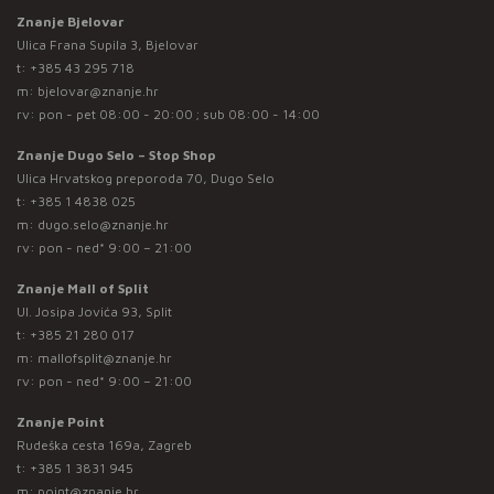
Znanje Bjelovar
Ulica Frana Supila 3, Bjelovar
t:
+385 43 295 718
m:
bjelovar@znanje.hr
rv: pon - pet 08:00 - 20:00 ; sub 08:00 - 14:00
Znanje Dugo Selo – Stop Shop
Ulica Hrvatskog preporoda 70, Dugo Selo
t:
+385 1 4838 025
m:
dugo.selo@znanje.hr
rv: pon - ned* 9:00 – 21:00
Znanje Mall of Split
Ul. Josipa Jovića 93, Split
t:
+385 21 280 017
m:
mallofsplit@znanje.hr
rv: pon - ned* 9:00 – 21:00
Znanje Point
Rudeška cesta 169a, Zagreb
t:
+385 1 3831 945
m:
point@znanje.hr