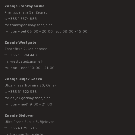
Znanje Frankopanska
Frankopanska 5a, Zagreb
t:
+385 1 5574 883
m:
frankopanska@znanje.hr
rv: pon - pet 08:00 - 20:00 ; sub 08:00 - 15:00
Znanje Westgate
Zaprešićka 2, Jablanovec
t:
+385 1 5504 440
m:
westgate@znanje.hr
rv: pon – ned* 10:00 – 21:00
Znanje Osijek Gacka
Ulica kneza Trpimira 20, Osijek
t:
+385 31 322 938
m:
osijek.gacka@znanje.hr
rv: pon - ned* 9:00 - 21:00
Znanje Bjelovar
Ulica Frana Supila 3, Bjelovar
t:
+385 43 295 718
m:
bjelovar@znanje.hr