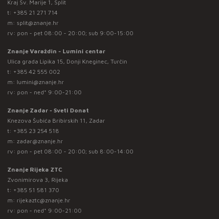
Kraj Sv. Marije 1, Split
t:
+385 21 271 714
m:
split@znanje.hr
rv: pon - pet 08:00 - 20:00; sub 9:00-15:00
Znanje Varaždin - Lumini centar
Ulica grada Lipika 15, Donji Kneginec, Turčin
t:
+385 42 555 002
m:
lumini@znanje.hr
rv: pon - ned* 9:00-21:00
Znanje Zadar - Sveti Donat
Knezova Šubića Bribirskih 11, Zadar
t:
+385 23 254 518
m:
zadar@znanje.hr
rv: pon - pet 08:00 - 20:00; sub 8:00-14:00
Znanje Rijeka ZTC
Zvonimirova 3, Rijeka
t:
+385 51 581 370
m:
rijekaztc@znanje.hr
rv: pon - ned* 9:00-21:00