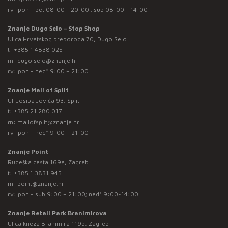
rv: pon - pet 08:00 - 20:00 ; sub 08:00 - 14:00
Znanje Dugo Selo – Stop Shop
Ulica Hrvatskog preporoda 70, Dugo Selo
t:
+385 1 4838 025
m:
dugo.selo@znanje.hr
rv: pon - ned* 9:00 – 21:00
Znanje Mall of Split
Ul. Josipa Jovića 93, Split
t:
+385 21 280 017
m:
mallofsplit@znanje.hr
rv: pon - ned* 9:00 – 21:00
Znanje Point
Rudeška cesta 169a, Zagreb
t:
+385 1 3831 945
m:
point@znanje.hr
rv: pon - sub 9:00 – 21:00; ned* 9:00-14:00
Znanje Retail Park Branimirova
Ulica kneza Branimira 119b, Zagreb