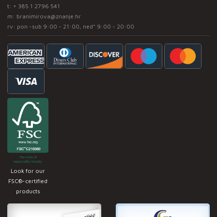
t:
+ 385 1 2796 541
m:
branimirova@znanje.hr
rv: pon -sub 9:00 - 21:00, ned* 9:00 - 20:00
Look for our
FSC®-certified
products