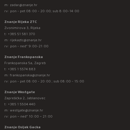
m:
zadar@znanje.hr
rv: pon - pet 08:00 - 20:00; sub 8:00-14:00
Znanje Rijeka ZTC
Zvonimirova 3, Rijeka
t:
+385 51 581 370
m:
rijekaztc@znanje.hr
rv: pon - ned* 9:00-21:00
Znanje Frankopanska
Frankopanska 5a, Zagreb
t:
+385 1 5574 883
m:
frankopanska@znanje.hr
rv: pon - pet 08:00 - 20:00 ; sub 08:00 - 15:00
Znanje Westgate
Zaprešićka 2, Jablanovec
t:
+385 1 5504 440
m:
westgate@znanje.hr
rv: pon – ned* 10:00 – 21:00
Znanje Osijek Gacka