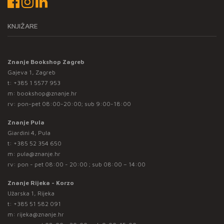
KNJIŽARE
Znanje Bookshop Zagreb
Gajeva 1, Zagreb
t:
+385 1 5577 953
m:
bookshop@znanje.hr
rv: pon-pet 08:00-20:00; sub 9:00-18:00
Znanje Pula
Giardini 4, Pula
t:
+385 52 354 650
m:
pula@znanje.hr
rv: pon - pet 08:00 - 20:00 ; sub 08:00 – 14:00
Znanje Rijeka - Korzo
Užarska 1, Rijeka
t:
+385 51 582 091
m:
rijeka@znanje.hr