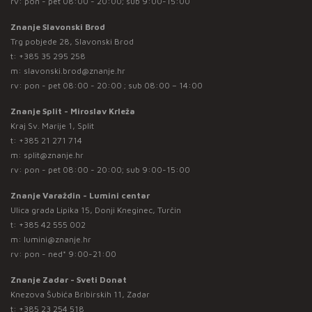
rv: pon - pet 08:00 - 20:00; sub 9:00-15:00
Znanje Slavonski Brod
Trg pobjede 28, Slavonski Brod
t:
+385 35 295 258
m:
slavonski.brod@znanje.hr
rv: pon - pet 08:00 - 20:00 ; sub 08:00 – 14:00
Znanje Split - Miroslav Krleža
Kraj Sv. Marije 1, Split
t:
+385 21 271 714
m:
split@znanje.hr
rv: pon - pet 08:00 - 20:00; sub 9:00-15:00
Znanje Varaždin - Lumini centar
Ulica grada Lipika 15, Donji Kneginec, Turčin
t:
+385 42 555 002
m:
lumini@znanje.hr
rv: pon - ned* 9:00-21:00
Znanje Zadar - Sveti Donat
Knezova Šubića Bribirskih 11, Zadar
t:
+385 23 254 518