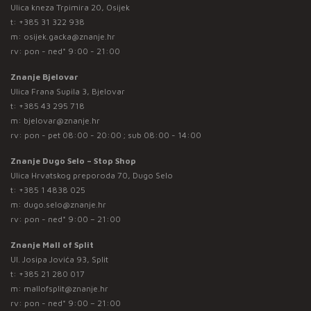
Ulica kneza Trpimira 20, Osijek
t:
+385 31 322 938
m:
osijek.gacka@znanje.hr
rv: pon - ned* 9:00 - 21:00
Znanje Bjelovar
Ulica Frana Supila 3, Bjelovar
t:
+385 43 295 718
m:
bjelovar@znanje.hr
rv: pon - pet 08:00 - 20:00 ; sub 08:00 - 14:00
Znanje Dugo Selo – Stop Shop
Ulica Hrvatskog preporoda 70, Dugo Selo
t:
+385 1 4838 025
m:
dugo.selo@znanje.hr
rv: pon - ned* 9:00 – 21:00
Znanje Mall of Split
Ul. Josipa Jovića 93, Split
t:
+385 21 280 017
m:
mallofsplit@znanje.hr
rv: pon - ned* 9:00 – 21:00