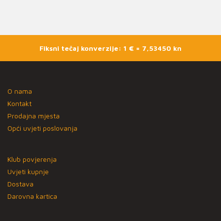
Fiksni tečaj konverzije: 1 € = 7,53450 kn
O nama
Kontakt
Prodajna mjesta
Opći uvjeti poslovanja
Klub povjerenja
Uvjeti kupnje
Dostava
Darovna kartica