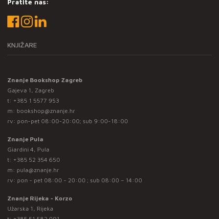
Pratite nas:
KNJIŽARE
Znanje Bookshop Zagreb
Gajeva 1, Zagreb
t:
+385 1 5577 953
m:
bookshop@znanje.hr
rv: pon-pet 08:00-20:00; sub 9:00-18:00
Znanje Pula
Giardini 4, Pula
t:
+385 52 354 650
m:
pula@znanje.hr
rv: pon - pet 08:00 - 20:00 ; sub 08:00 – 14:00
Znanje Rijeka - Korzo
Užarska 1, Rijeka
t:
+385 51 582 091