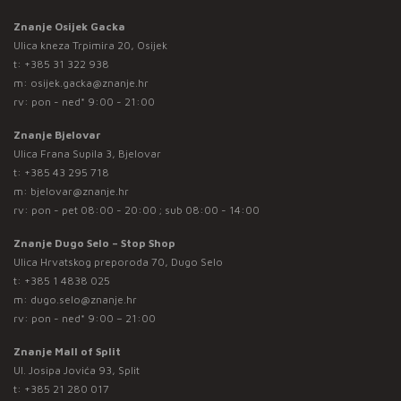
Znanje Osijek Gacka
Ulica kneza Trpimira 20, Osijek
t:
+385 31 322 938
m:
osijek.gacka@znanje.hr
rv: pon - ned* 9:00 - 21:00
Znanje Bjelovar
Ulica Frana Supila 3, Bjelovar
t:
+385 43 295 718
m:
bjelovar@znanje.hr
rv: pon - pet 08:00 - 20:00 ; sub 08:00 - 14:00
Znanje Dugo Selo – Stop Shop
Ulica Hrvatskog preporoda 70, Dugo Selo
t:
+385 1 4838 025
m:
dugo.selo@znanje.hr
rv: pon - ned* 9:00 – 21:00
Znanje Mall of Split
Ul. Josipa Jovića 93, Split
t:
+385 21 280 017