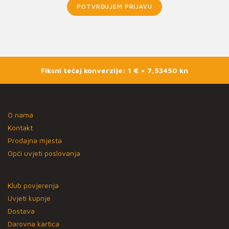
POTVRĐUJEM PRIJAVU
Fiksni tečaj konverzije: 1 € = 7,53450 kn
O nama
Kontakt
Prodajna mjesta
Opći uvjeti poslovanja
Klub povjerenja
Uvjeti kupnje
Dostava
Darovna kartica