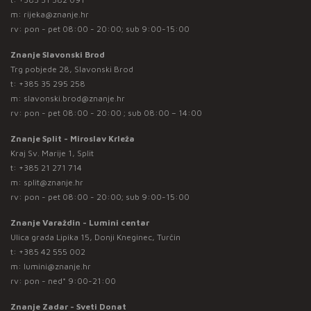
m:
rijeka@znanje.hr
rv: pon - pet 08:00 - 20:00; sub 9:00-15:00
Znanje Slavonski Brod
Trg pobjede 28, Slavonski Brod
t:
+385 35 295 258
m:
slavonski.brod@znanje.hr
rv: pon - pet 08:00 - 20:00 ; sub 08:00 – 14:00
Znanje Split - Miroslav Krleža
Kraj Sv. Marije 1, Split
t:
+385 21 271 714
m:
split@znanje.hr
rv: pon - pet 08:00 - 20:00; sub 9:00-15:00
Znanje Varaždin - Lumini centar
Ulica grada Lipika 15, Donji Kneginec, Turčin
t:
+385 42 555 002
m:
lumini@znanje.hr
rv: pon - ned* 9:00-21:00
Znanje Zadar - Sveti Donat