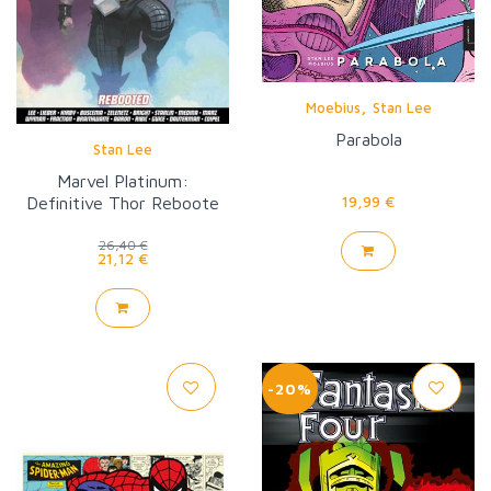
,
Moebius
Stan Lee
Parabola
Stan Lee
Marvel Platinum:
19,99 €
Definitive Thor Reboote
26,40 €
21,12 €
-20%