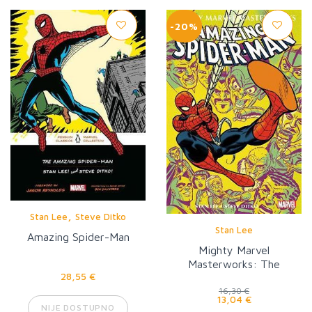
-20%
,
Stan Lee
Steve Ditko
Stan Lee
Amazing Spider-Man
Mighty Marvel
Masterworks: The
28,55 €
Amazing Spider-Man Vol. 2
16,30 €
13,04 €
NIJE DOSTUPNO