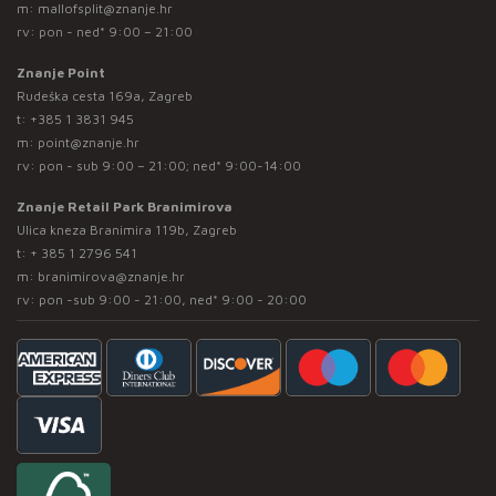
m:
mallofsplit@znanje.hr
rv: pon - ned* 9:00 – 21:00
Znanje Point
Rudeška cesta 169a, Zagreb
t:
+385 1 3831 945
m:
point@znanje.hr
rv: pon - sub 9:00 – 21:00; ned* 9:00-14:00
Znanje Retail Park Branimirova
Ulica kneza Branimira 119b, Zagreb
t:
+ 385 1 2796 541
m:
branimirova@znanje.hr
rv: pon -sub 9:00 - 21:00, ned* 9:00 - 20:00