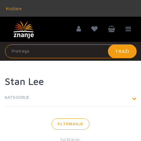
Knjižare
TRAŽI
Stan Lee
KATEGORIJE
FILTRIRANJE
Sortiranje: