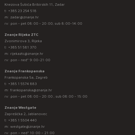
Knezova Šubića Bribirskih 11, Zadar
t:
+385 23 254 518
m:
zadar@znanje.hr
rv: pon - pet 08:00 - 20:00; sub 8:00-14:00
Znanje Rijeka ZTC
Zvonimirova 3, Rijeka
t:
+385 51 581 370
m:
rijekaztc@znanje.hr
rv: pon - ned* 9:00-21:00
Znanje Frankopanska
Frankopanska 5a, Zagreb
t:
+385 1 5574 883
m:
frankopanska@znanje.hr
rv: pon - pet 08:00 - 20:00 ; sub 08:00 - 15:00
Znanje Westgate
Zaprešićka 2, Jablanovec
t:
+385 1 5504 440
m:
westgate@znanje.hr
rv: pon – ned* 10:00 – 21:00