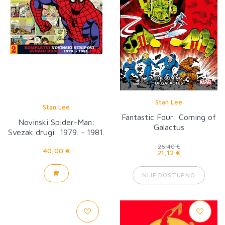
Stan Lee
Stan Lee
Fantastic Four: Coming of
Novinski Spider-Man:
Galactus
Svezak drugi: 1979. - 1981.
26,40 €
40,00 €
21,12 €
NIJE DOSTUPNO