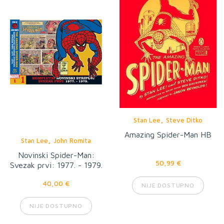
,
Stan Lee
Steve Ditko
Amazing Spider-Man HB
,
Stan Lee
John Romita
Novinski Spider-Man:
50,99 €
Svezak prvi: 1977. - 1979.
40,00 €
NIJE DOSTUPNO
NIJE DOSTUPNO