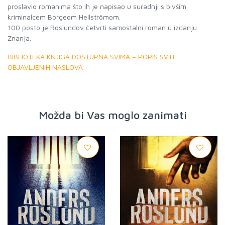
proslavio romanima što ih je napisao u suradnji s bivšim
kriminalcem Börgeom Hellströmom.
100 posto je Roslundov četvrti samostalni roman u izdanju
BIBLIOTEKA KNJIGA DOSTUPNA SVIMA – POPIS SVIH
OBJAVLJENIH NASLOVA
Možda bi Vas moglo zanimati