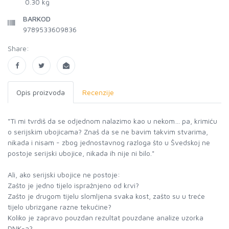
0.30 kg
BARKOD
9789533609836
Share:
Opis proizvoda
Recenzije
"Ti mi tvrdiš da se odjednom nalazimo kao u nekom… pa, krimiću
o serijskim ubojicama? Znaš da se ne bavim takvim stvarima,
nikada i nisam - zbog jednostavnog razloga što u Švedskoj ne
postoje serijski ubojice, nikada ih nije ni bilo."
Ali, ako serijski ubojice ne postoje:
Zašto je jedno tijelo ispražnjeno od krvi?
Zašto je drugom tijelu slomljena svaka kost, zašto su u treće
tijelo ubrizgane razne tekućine?
Koliko je zapravo pouzdan rezultat pouzdane analize uzorka
DNK-a?