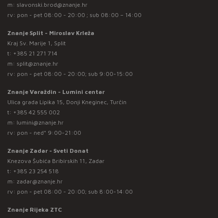
m:
slavonski.brod@znanje.hr
rv: pon - pet 08:00 - 20:00 ; sub 08:00 – 14:00
Znanje Split - Miroslav Krleža
Kraj Sv. Marije 1, Split
t:
+385 21 271 714
m:
split@znanje.hr
rv: pon - pet 08:00 - 20:00; sub 9:00-15:00
Znanje Varaždin - Lumini centar
Ulica grada Lipika 15, Donji Kneginec, Turčin
t:
+385 42 555 002
m:
lumini@znanje.hr
rv: pon - ned* 9:00-21:00
Znanje Zadar - Sveti Donat
Knezova Šubića Bribirskih 11, Zadar
t:
+385 23 254 518
m:
zadar@znanje.hr
rv: pon - pet 08:00 - 20:00; sub 8:00-14:00
Znanje Rijeka ZTC