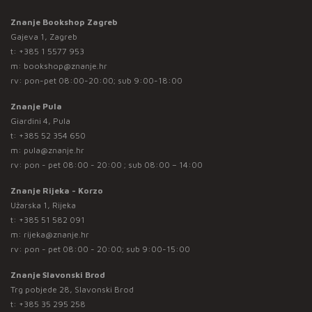
Znanje Bookshop Zagreb
Gajeva 1, Zagreb
t:
+385 1 5577 953
m:
bookshop@znanje.hr
rv: pon-pet 08:00-20:00; sub 9:00-18:00
Znanje Pula
Giardini 4, Pula
t:
+385 52 354 650
m:
pula@znanje.hr
rv: pon - pet 08:00 - 20:00 ; sub 08:00 – 14:00
Znanje Rijeka - Korzo
Užarska 1, Rijeka
t:
+385 51 582 091
m:
rijeka@znanje.hr
rv: pon - pet 08:00 - 20:00; sub 9:00-15:00
Znanje Slavonski Brod
Trg pobjede 28, Slavonski Brod
t:
+385 35 295 258