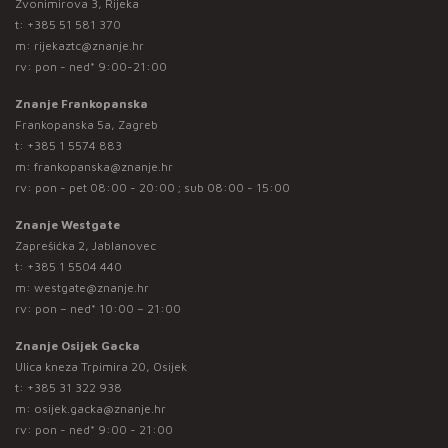
Zvonimirova 3, Rijeka
t:
+385 51 581 370
m:
rijekaztc@znanje.hr
rv: pon - ned* 9:00-21:00
Znanje Frankopanska
Frankopanska 5a, Zagreb
t:
+385 1 5574 883
m:
frankopanska@znanje.hr
rv: pon - pet 08:00 - 20:00 ; sub 08:00 - 15:00
Znanje Westgate
Zaprešićka 2, Jablanovec
t:
+385 1 5504 440
m:
westgate@znanje.hr
rv: pon – ned* 10:00 – 21:00
Znanje Osijek Gacka
Ulica kneza Trpimira 20, Osijek
t:
+385 31 322 938
m:
osijek.gacka@znanje.hr
rv: pon - ned* 9:00 - 21:00