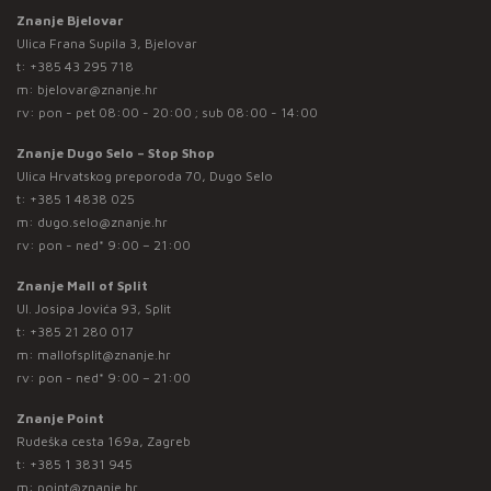
Znanje Bjelovar
Ulica Frana Supila 3, Bjelovar
t:
+385 43 295 718
m:
bjelovar@znanje.hr
rv: pon - pet 08:00 - 20:00 ; sub 08:00 - 14:00
Znanje Dugo Selo – Stop Shop
Ulica Hrvatskog preporoda 70, Dugo Selo
t:
+385 1 4838 025
m:
dugo.selo@znanje.hr
rv: pon - ned* 9:00 – 21:00
Znanje Mall of Split
Ul. Josipa Jovića 93, Split
t:
+385 21 280 017
m:
mallofsplit@znanje.hr
rv: pon - ned* 9:00 – 21:00
Znanje Point
Rudeška cesta 169a, Zagreb
t:
+385 1 3831 945
m:
point@znanje.hr