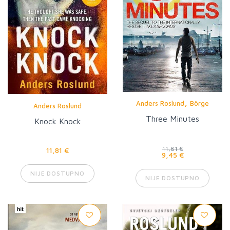
,
Anders Roslund
Börge
Anders Roslund
Hellström
Three Minutes
Knock Knock
11,81 €
11,81 €
9,45 €
NIJE DOSTUPNO
NIJE DOSTUPNO