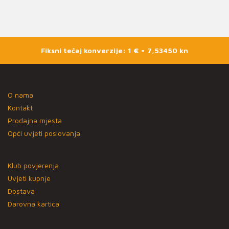
Fiksni tečaj konverzije: 1 € = 7,53450 kn
O nama
Kontakt
Prodajna mjesta
Opći uvjeti poslovanja
Klub povjerenja
Uvjeti kupnje
Dostava
Darovna kartica