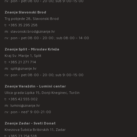
rv: pon - pet 08:00 - 20:00; sub 9:00-15:00
Znanje Slavonski Brod
Trg pobjede 28, Slavonski Brod
t:
+385 35 295 258
m:
slavonski.brod@znanje.hr
rv: pon - pet 08:00 - 20:00 ; sub 08:00 – 14:00
Znanje Split - Miroslav Krleža
Kraj Sv. Marije 1, Split
t:
+385 21 271 714
m:
split@znanje.hr
rv: pon - pet 08:00 - 20:00; sub 9:00-15:00
Znanje Varaždin - Lumini centar
Ulica grada Lipika 15, Donji Kneginec, Turčin
t:
+385 42 555 002
m:
lumini@znanje.hr
rv: pon - ned* 9:00-21:00
Znanje Zadar - Sveti Donat
Knezova Šubića Bribirskih 11, Zadar
t:
+385 23 254 518