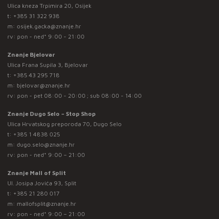
Ulica kneza Trpimira 20, Osijek
t:
+385 31 322 938
m:
osijek.gacka@znanje.hr
rv: pon - ned* 9:00 - 21:00
Znanje Bjelovar
Ulica Frana Supila 3, Bjelovar
t:
+385 43 295 718
m:
bjelovar@znanje.hr
rv: pon - pet 08:00 - 20:00 ; sub 08:00 - 14:00
Znanje Dugo Selo – Stop Shop
Ulica Hrvatskog preporoda 70, Dugo Selo
t:
+385 1 4838 025
m:
dugo.selo@znanje.hr
rv: pon - ned* 9:00 – 21:00
Znanje Mall of Split
Ul. Josipa Jovića 93, Split
t:
+385 21 280 017
m:
mallofsplit@znanje.hr
rv: pon - ned* 9:00 – 21:00