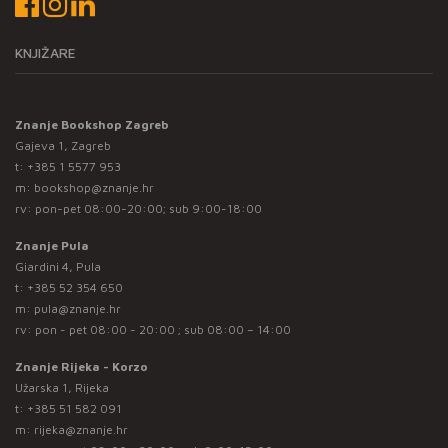
KNJIŽARE
Znanje Bookshop Zagreb
Gajeva 1, Zagreb
t:
+385 1 5577 953
m:
bookshop@znanje.hr
rv: pon-pet 08:00-20:00; sub 9:00-18:00
Znanje Pula
Giardini 4, Pula
t:
+385 52 354 650
m:
pula@znanje.hr
rv: pon - pet 08:00 - 20:00 ; sub 08:00 – 14:00
Znanje Rijeka - Korzo
Užarska 1, Rijeka
t:
+385 51 582 091
m:
rijeka@znanje.hr