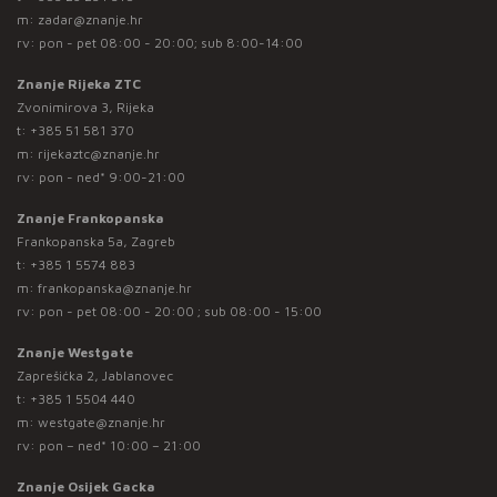
m:
zadar@znanje.hr
rv: pon - pet 08:00 - 20:00; sub 8:00-14:00
Znanje Rijeka ZTC
Zvonimirova 3, Rijeka
t:
+385 51 581 370
m:
rijekaztc@znanje.hr
rv: pon - ned* 9:00-21:00
Znanje Frankopanska
Frankopanska 5a, Zagreb
t:
+385 1 5574 883
m:
frankopanska@znanje.hr
rv: pon - pet 08:00 - 20:00 ; sub 08:00 - 15:00
Znanje Westgate
Zaprešićka 2, Jablanovec
t:
+385 1 5504 440
m:
westgate@znanje.hr
rv: pon – ned* 10:00 – 21:00
Znanje Osijek Gacka