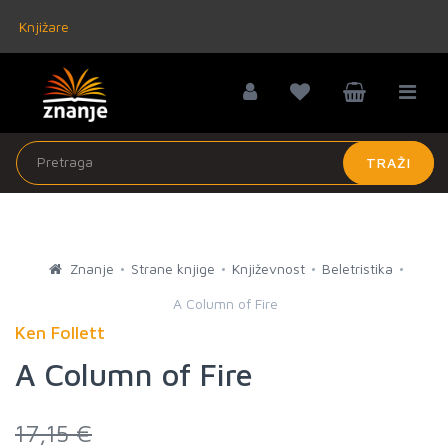
Knjižare
TRAŽI
Znanje
Strane knjige
Književnost
Beletristika
A Column of Fire
Ken Follett
A Column of Fire
17,15 €