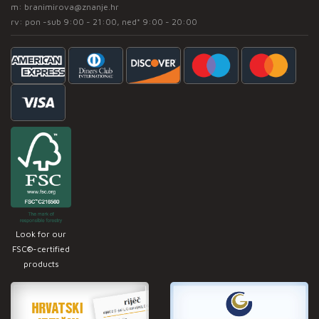
m:
branimirova@znanje.hr
rv: pon -sub 9:00 - 21:00, ned* 9:00 - 20:00
Look for our
FSC®-certified
products