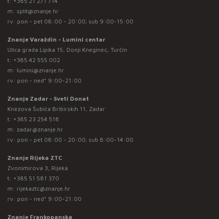
t:
+385 21 271 714
m:
split@znanje.hr
rv: pon - pet 08:00 - 20:00; sub 9:00-15:00
Znanje Varaždin - Lumini centar
Ulica grada Lipika 15, Donji Kneginec, Turčin
t:
+385 42 555 002
m:
lumini@znanje.hr
rv: pon - ned* 9:00-21:00
Znanje Zadar - Sveti Donat
Knezova Šubića Bribirskih 11, Zadar
t:
+385 23 254 518
m:
zadar@znanje.hr
rv: pon - pet 08:00 - 20:00; sub 8:00-14:00
Znanje Rijeka ZTC
Zvonimirova 3, Rijeka
t:
+385 51 581 370
m:
rijekaztc@znanje.hr
rv: pon - ned* 9:00-21:00
Znanje Frankopanska