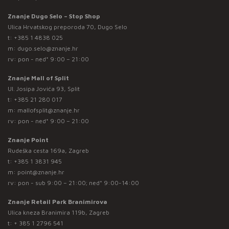
Znanje Dugo Selo – Stop Shop
Ulica Hrvatskog preporoda 70, Dugo Selo
t:
+385 1 4838 025
m:
dugo.selo@znanje.hr
rv: pon - ned* 9:00 – 21:00
Znanje Mall of Split
Ul. Josipa Jovića 93, Split
t:
+385 21 280 017
m:
mallofsplit@znanje.hr
rv: pon - ned* 9:00 – 21:00
Znanje Point
Rudeška cesta 169a, Zagreb
t:
+385 1 3831 945
m:
point@znanje.hr
rv: pon - sub 9:00 – 21:00; ned* 9:00-14:00
Znanje Retail Park Branimirova
Ulica kneza Branimira 119b, Zagreb
t:
+ 385 1 2796 541