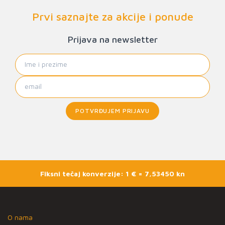
Prvi saznajte za akcije i ponude
Prijava na newsletter
POTVRĐUJEM PRIJAVU
Fiksni tečaj konverzije: 1 € = 7,53450 kn
O nama