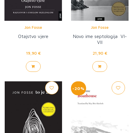
Jon Fosse
Jon Fosse
Otajstvo vjere
Novo ime septologija VI-
VII
19,90 €
21,90 €
-20%