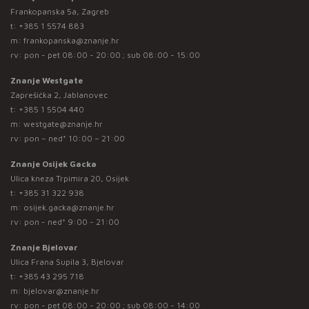
Frankopanska 5a, Zagreb
t:
+385 1 5574 883
m:
frankopanska@znanje.hr
rv: pon - pet 08:00 - 20:00 ; sub 08:00 - 15:00
Znanje Westgate
Zaprešićka 2, Jablanovec
t:
+385 1 5504 440
m:
westgate@znanje.hr
rv: pon – ned* 10:00 – 21:00
Znanje Osijek Gacka
Ulica kneza Trpimira 20, Osijek
t:
+385 31 322 938
m:
osijek.gacka@znanje.hr
rv: pon - ned* 9:00 - 21:00
Znanje Bjelovar
Ulica Frana Supila 3, Bjelovar
t:
+385 43 295 718
m:
bjelovar@znanje.hr
rv: pon - pet 08:00 - 20:00 ; sub 08:00 - 14:00