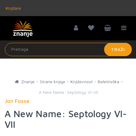
Knjižare
TRAŽI
Znanje
Strane knjige
Književnost
Beletristika
A New Name: Septology VI-VII
Jon Fosse
A New Name: Septology VI-
VII