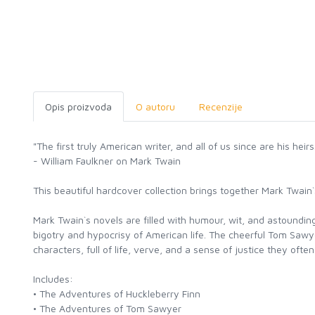
Opis proizvoda
O autoru
Recenzije
"The first truly American writer, and all of us since are his heirs
- William Faulkner on Mark Twain
This beautiful hardcover collection brings together Mark Twai
Mark Twain`s novels are filled with humour, wit, and astounding 
bigotry and hypocrisy of American life. The cheerful Tom Saw
characters, full of life, verve, and a sense of justice they oft
Includes:
• The Adventures of Huckleberry Finn
• The Adventures of Tom Sawyer