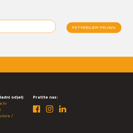
POTVRĐUJEM PRIJAVU
ladni odjel)
Pratite nas:
e.hr
1
utore /