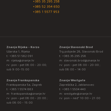
+385 35 295 258
+385 52 354 650
+385 1 5577 953
Znanje Rijeka - Korzo
Znanje Slavonski Brod
Užarska 1, Rijeka
Trg pobjede 28, Slavonski Brod
t:
+385 51 582 091
t:
+385 35 295 258
m:
rijeka@znanje.hr
m:
slavonski.brod@znanje.hr
rv: pon - pet 08:00 - 20:00;
rv: pon - pet 08:00 - 20:00 ;
sub 9:00-15:00
sub 08:00 – 14:00
Znanje Frankopanska
Znanje Westgate
Frankopanska 5a, Zagreb
Zaprešićka 2, Jablanovec
t:
+385 1 5574 883
t:
+385 1 5504 440
m:
frankopanska@znanje.hr
m:
westgate@znanje.hr
rv: pon - pet 08:00 - 20:00 ;
rv: pon – ned* 10:00 – 21:00
sub 08:00 - 15:00