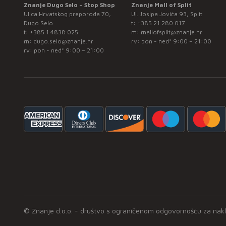
Znanje Dugo Selo – Stop Shop
Znanje Mall of Split
Ulica Hrvatskog preporoda 70,
Ul. Josipa Jovića 93, Split
Dugo Selo
t:
+385 21 280 017
t:
+385 1 4838 025
m:
mallofsplit@znanje.hr
m:
dugo.selo@znanje.hr
rv: pon - ned* 9:00 – 21:00
rv: pon - ned* 9:00 – 21:00
© Znanje d.o.o. - društvo s ograničenom odgovornošću za naklad