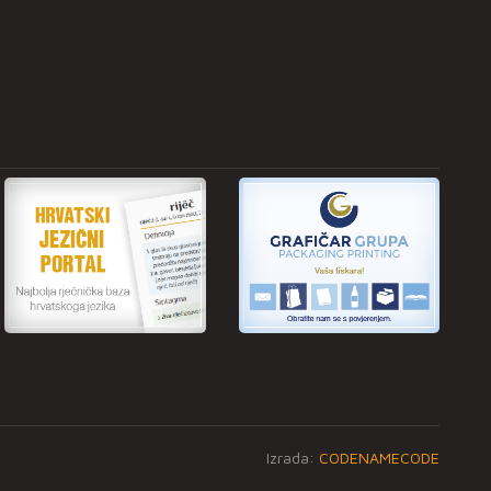
Izrada:
CODENAMECODE