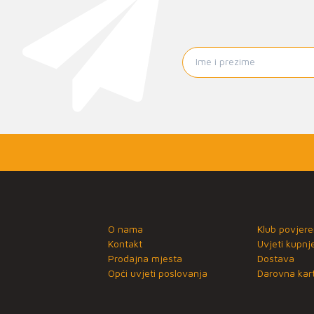
O nama
Klub povjere
Kontakt
Uvjeti kupnj
Prodajna mjesta
Dostava
Opći uvjeti poslovanja
Darovna kart