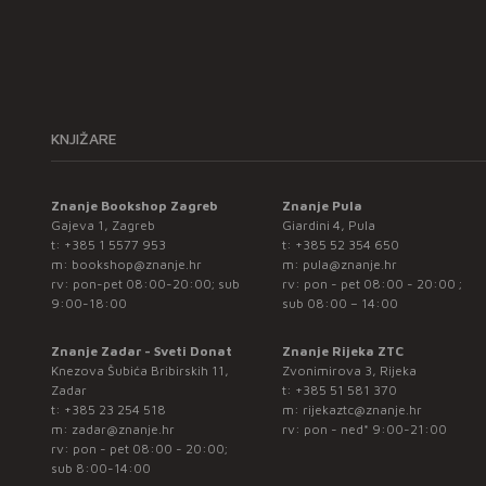
KNJIŽARE
Znanje Bookshop Zagreb
Znanje Pula
Gajeva 1, Zagreb
Giardini 4, Pula
t:
+385 1 5577 953
t:
+385 52 354 650
m:
bookshop@znanje.hr
m:
pula@znanje.hr
rv: pon-pet 08:00-20:00; sub
rv: pon - pet 08:00 - 20:00 ;
9:00-18:00
sub 08:00 – 14:00
Znanje Zadar - Sveti Donat
Znanje Rijeka ZTC
Knezova Šubića Bribirskih 11,
Zvonimirova 3, Rijeka
Zadar
t:
+385 51 581 370
t:
+385 23 254 518
m:
rijekaztc@znanje.hr
m:
zadar@znanje.hr
rv: pon - ned* 9:00-21:00
rv: pon - pet 08:00 - 20:00;
sub 8:00-14:00