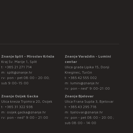
Znanje Split - Miroslav Krleža
Znanje Varaždin - Lumini
Kraj Sv. Marije 1, Split
centar
t:
+385 21 271 714
Ulica grada Lipika 15, Donji
m:
split@znanje.hr
Kneginec, Turčin
rv: pon - pet 08:00 - 20:00;
t:
+385 42 555 002
sub 9:00-15:00
m:
lumini@znanje.hr
rv: pon - ned* 9:00-21:00
Znanje Osijek Gacka
Znanje Bjelovar
Ulica kneza Trpimira 20, Osijek
Ulica Frana Supila 3, Bjelovar
t:
+385 31 322 938
t:
+385 43 295 718
m:
osijek.gacka@znanje.hr
m:
bjelovar@znanje.hr
rv: pon - ned* 9:00 - 21:00
rv: pon - pet 08:00 - 20:00 ;
sub 08:00 - 14:00