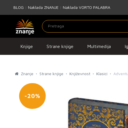
BLOG
|
Naklada ZNANJE
|
Naklada VORTO PALABRA
Knjige
Strane knjige
Multimedija
I
Znanje
Strane knjige
Književnost
Klasici
Adventu
-20%