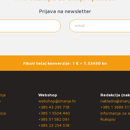
Prijava na newsletter
Fiksni tečaj konverzije: 1 € = 7,53450 kn
nja
Webshop
Redakcija (nak
e
webshop@znanje.hr
nakladni@znanj
+385 43 295 718
+385 1 3689 51
ica
+385 1 5504 440
Informacije za a
+385 51 582 091
Rukopisi
+385 23 254 518