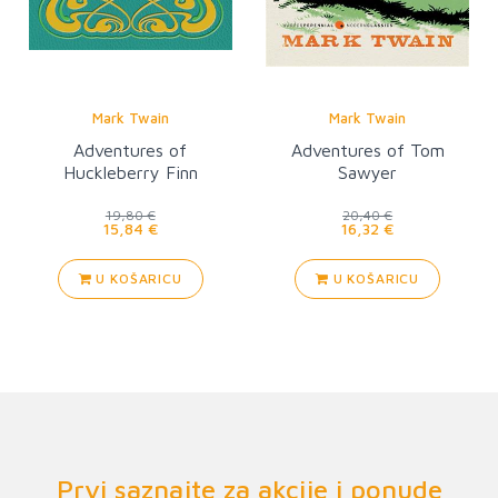
Mark Twain
Mark Twain
Adventures of
Adventures of Tom
Huckleberry Finn
Sawyer
19,80 €
20,40 €
15,84 €
16,32 €
U KOŠARICU
U KOŠARICU
Prvi saznajte za akcije i ponude