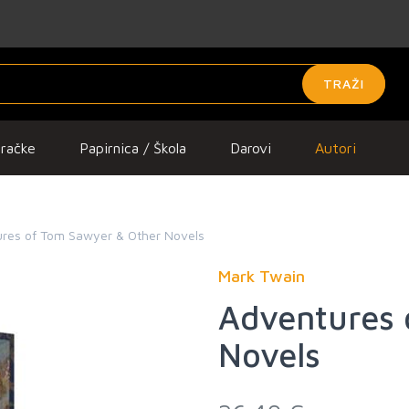
TRAŽI
gračke
Papirnica / Škola
Darovi
Autori
res of Tom Sawyer & Other Novels
Mark Twain
Adventures 
Novels