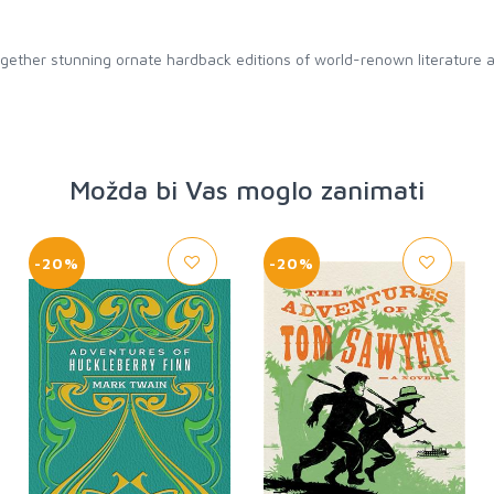
ether stunning ornate hardback editions of world-renown literature ac
Možda bi Vas moglo zanimati
-20%
-20%