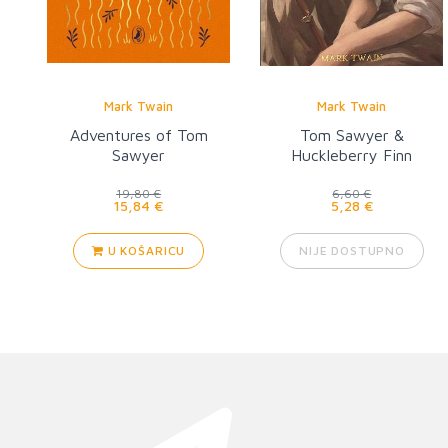
Mark Twain
Mark Twain
Adventures of Tom
Tom Sawyer &
Sawyer
Huckleberry Finn
19,80 €
6,60 €
15,84 €
5,28 €
U KOŠARICU
NIJE DOSTUPNO