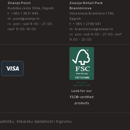
Znanje Point
Znanje Retail Park
Rudeška cesta 169a, Zagreb
Branimirova
t:
+385 1 3831 945
Ulica kneza Branimira 119b,
m:
point@znanje.hr
Zagreb
rv: pon - sub 9:00 – 21:00;
t:
+ 385 1 2796 541
ned* 9:00-14:00
m:
branimirova@znanje.hr
rv: pon -sub 9:00 - 21:00, ned*
9:00 - 20:00
Look for our
FSC®-certified
products
ničku, tiskarsku djelatnost i trgovinu.