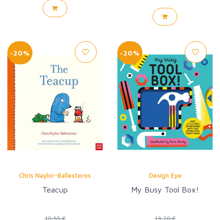
-20%
-20%
Chris Naylor-Ballesteros
Design Eye
Teacup
My Busy Tool Box!
10,55 €
13,20 €