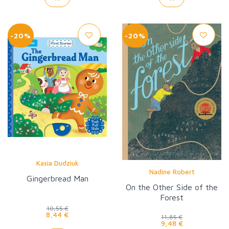
-20%
-20%
Kasia Dudziuk
Nadine Robert
Gingerbread Man
On the Other Side of the
Forest
10,55 €
8,44 €
11,85 €
9,48 €