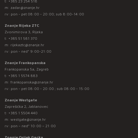
t:
+385 23 254 518
m:
zadar@znanje.hr
rv: pon - pet 08:00 - 20:00; sub 8:00-14:00
Znanje Rijeka ZTC
Zvonimirova 3, Rijeka
t:
+385 51 581 370
m:
rijekaztc@znanje.hr
rv: pon - ned* 9:00-21:00
Znanje Frankopanska
Frankopanska 5a, Zagreb
t:
+385 1 5574 883
m:
frankopanska@znanje.hr
rv: pon - pet 08:00 - 20:00 ; sub 08:00 - 15:00
Znanje Westgate
Zaprešićka 2, Jablanovec
t:
+385 1 5504 440
m:
westgate@znanje.hr
rv: pon – ned* 10:00 – 21:00
Znanje Osijek Gacka