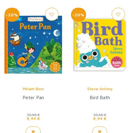
-20%
-20%
Miriam Boss
Steve Antony
Peter Pan
Bird Bath
10,55 €
10,55 €
8,44 €
8,44 €