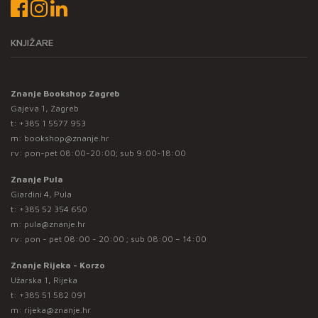
KNJIŽARE
Znanje Bookshop Zagreb
Gajeva 1, Zagreb
t:
+385 1 5577 953
m:
bookshop@znanje.hr
rv: pon-pet 08:00-20:00; sub 9:00-18:00
Znanje Pula
Giardini 4, Pula
t:
+385 52 354 650
m:
pula@znanje.hr
rv: pon - pet 08:00 - 20:00 ; sub 08:00 – 14:00
Znanje Rijeka - Korzo
Užarska 1, Rijeka
t:
+385 51 582 091
m:
rijeka@znanje.hr