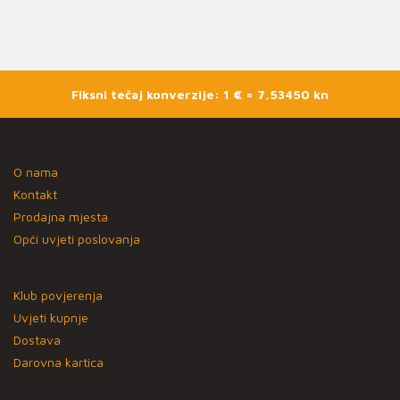
Fiksni tečaj konverzije: 1 € = 7,53450 kn
O nama
Kontakt
Prodajna mjesta
Opći uvjeti poslovanja
Klub povjerenja
Uvjeti kupnje
Dostava
Darovna kartica