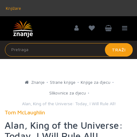
Knjižare
TRAŽI
Znanje
Strane knjige
Knjige za djecu
Slikovnice za djecu
Alan, King of the Universe: Today, I Will Rule All!
Tom McLaughlin
Alan, King of the Universe:
Today, I Will Rule All!