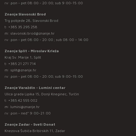
rv: pon - pet 08:00 - 20:00; sub 9:00-15:00
Znanje Slavonski Brod
Trg pobjede 28, Slavonski Brod
t:
+385 35 295 258
m:
slavonski.brod@znanje.hr
rv: pon - pet 08:00 - 20:00 ; sub 08:00 – 14:00
Znanje Split - Miroslav Krleža
Kraj Sv. Marije 1, Split
t:
+385 21 271 714
m:
split@znanje.hr
rv: pon - pet 08:00 - 20:00; sub 9:00-15:00
Znanje Varaždin - Lumini centar
Ulica grada Lipika 15, Donji Kneginec, Turčin
t:
+385 42 555 002
m:
lumini@znanje.hr
rv: pon - ned* 9:00-21:00
Znanje Zadar - Sveti Donat
Knezova Šubića Bribirskih 11, Zadar