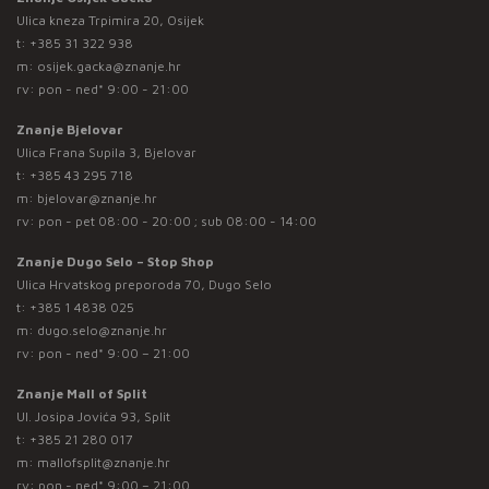
Ulica kneza Trpimira 20, Osijek
t:
+385 31 322 938
m:
osijek.gacka@znanje.hr
rv: pon - ned* 9:00 - 21:00
Znanje Bjelovar
Ulica Frana Supila 3, Bjelovar
t:
+385 43 295 718
m:
bjelovar@znanje.hr
rv: pon - pet 08:00 - 20:00 ; sub 08:00 - 14:00
Znanje Dugo Selo – Stop Shop
Ulica Hrvatskog preporoda 70, Dugo Selo
t:
+385 1 4838 025
m:
dugo.selo@znanje.hr
rv: pon - ned* 9:00 – 21:00
Znanje Mall of Split
Ul. Josipa Jovića 93, Split
t:
+385 21 280 017
m:
mallofsplit@znanje.hr
rv: pon - ned* 9:00 – 21:00