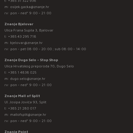
t:
+385 31 322 938
m:
osijek.gacka@znanje.hr
rv: pon - ned* 9:00 - 21:00
Znanje Bjelovar
Ulica Frana Supila 3, Bjelovar
t:
+385 43 295 718
m:
bjelovar@znanje.hr
rv: pon - pet 08:00 - 20:00 ; sub 08:00 - 14:00
Znanje Dugo Selo – Stop Shop
Ulica Hrvatskog preporoda 70, Dugo Selo
t:
+385 1 4838 025
m:
dugo.selo@znanje.hr
rv: pon - ned* 9:00 – 21:00
Znanje Mall of Split
Ul. Josipa Jovića 93, Split
t:
+385 21 280 017
m:
mallofsplit@znanje.hr
rv: pon - ned* 9:00 – 21:00
Znanje Point