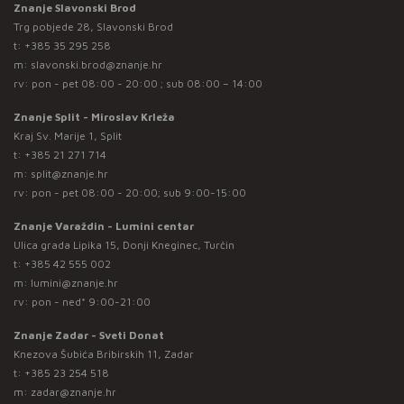
Znanje Slavonski Brod
Trg pobjede 28, Slavonski Brod
t:
+385 35 295 258
m:
slavonski.brod@znanje.hr
rv: pon - pet 08:00 - 20:00 ; sub 08:00 – 14:00
Znanje Split - Miroslav Krleža
Kraj Sv. Marije 1, Split
t:
+385 21 271 714
m:
split@znanje.hr
rv: pon - pet 08:00 - 20:00; sub 9:00-15:00
Znanje Varaždin - Lumini centar
Ulica grada Lipika 15, Donji Kneginec, Turčin
t:
+385 42 555 002
m:
lumini@znanje.hr
rv: pon - ned* 9:00-21:00
Znanje Zadar - Sveti Donat
Knezova Šubića Bribirskih 11, Zadar
t:
+385 23 254 518
m:
zadar@znanje.hr