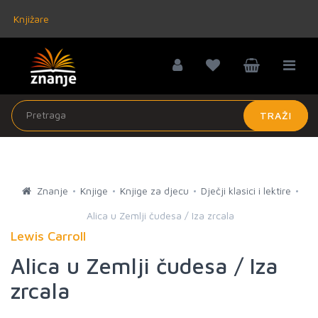
Knjižare
TRAŽI
Znanje
Knjige
Knjige za djecu
Dječji klasici i lektire
Alica u Zemlji čudesa / Iza zrcala
Lewis Carroll
Alica u Zemlji čudesa / Iza
zrcala