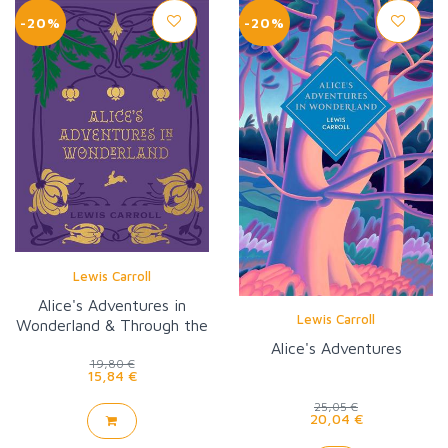
-20%
-20%
Lewis Carroll
Alice's Adventures in
Lewis Carroll
Wonderland & Through the
Looking Glass
Alice's Adventures
19,80 €
15,84 €
25,05 €
20,04 €