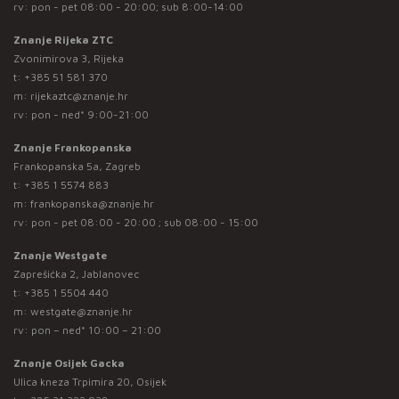
rv: pon - pet 08:00 - 20:00; sub 8:00-14:00
Znanje Rijeka ZTC
Zvonimirova 3, Rijeka
t:
+385 51 581 370
m:
rijekaztc@znanje.hr
rv: pon - ned* 9:00-21:00
Znanje Frankopanska
Frankopanska 5a, Zagreb
t:
+385 1 5574 883
m:
frankopanska@znanje.hr
rv: pon - pet 08:00 - 20:00 ; sub 08:00 - 15:00
Znanje Westgate
Zaprešićka 2, Jablanovec
t:
+385 1 5504 440
m:
westgate@znanje.hr
rv: pon – ned* 10:00 – 21:00
Znanje Osijek Gacka
Ulica kneza Trpimira 20, Osijek