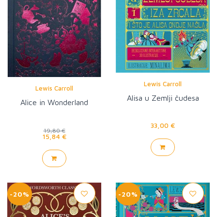
Lewis Carroll
Lewis Carroll
Alisa u Zemlji čudesa
Alice in Wonderland
33,00 €
19,80 €
15,84 €
-20%
-20%