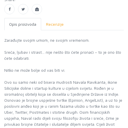
Opis proizvoda
Recenzije
Zarađujte svojim umom, ne svojim vremenom.
Sreća, ljubav i strast… nije nešto što ćete pronaći – to je ono što
ćete odabrati.
Nitko ne može bolje od vas biti vi.
Ovo su samo neki od bisera mudrosti Navala Ravikanta, ikone
Silicijske doline i startup kulture u cijelom svijetu. Rođen je u
siromašnoj obitelji koja se doselila u Sjedinjene Države iz Indije.
Osnovao je brojne uspješne tvrtke (Epinion, AngelList), a uz to je
poslovni anđeo koji je u ranim fazama uložio u tvrtke kao što su
Uber, Twitter, Postmates i stotine drugih. Osim financijskih
uspjeha, Naval rado dijeli svoju filozofiju života i sreće, čime je
privukao brojne čitatelje i slušatelje diljem svijeta. Cijeli život