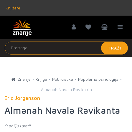
Knjižare
TRAŽI
Znanje
Knjige
Publicistika
Popularna psihologija
Almanah Navala Ravikanta
Eric Jorgenson
Almanah Navala Ravikanta
O obilju i sreći