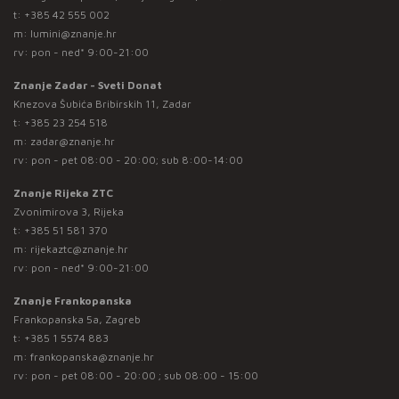
t:
+385 42 555 002
m:
lumini@znanje.hr
rv: pon - ned* 9:00-21:00
Znanje Zadar - Sveti Donat
Knezova Šubića Bribirskih 11, Zadar
t:
+385 23 254 518
m:
zadar@znanje.hr
rv: pon - pet 08:00 - 20:00; sub 8:00-14:00
Znanje Rijeka ZTC
Zvonimirova 3, Rijeka
t:
+385 51 581 370
m:
rijekaztc@znanje.hr
rv: pon - ned* 9:00-21:00
Znanje Frankopanska
Frankopanska 5a, Zagreb
t:
+385 1 5574 883
m:
frankopanska@znanje.hr
rv: pon - pet 08:00 - 20:00 ; sub 08:00 - 15:00