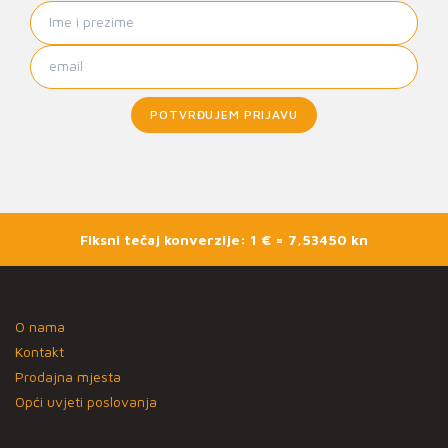
POTVRĐUJEM PRIJAVU
Fiksni tečaj konverzije: 1 € = 7,53450 kn
O nama
Kontakt
Prodajna mjesta
Opći uvjeti poslovanja