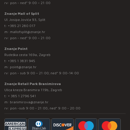
rv: pon - ned* 9:00 – 21:00
Znanje Mall of Split
Ul. Josipa Jovića 93, Split
t:
+385 21 280 017
m:
mallofsplit@znanje.hr
rv: pon - ned* 9:00 – 21:00
Znanje Point
Rudeška cesta 169a, Zagreb
t:
+385 1 3831 945
m:
point@znanje.hr
rv: pon - sub 9:00 – 21:00; ned* 9:00-14:00
Znanje Retail Park Branimirova
Ulica kneza Branimira 119b, Zagreb
t:
+ 385 1 2796 541
m:
branimirova@znanje.hr
rv: pon -sub 9:00 - 21:00, ned* 9:00 - 20:00