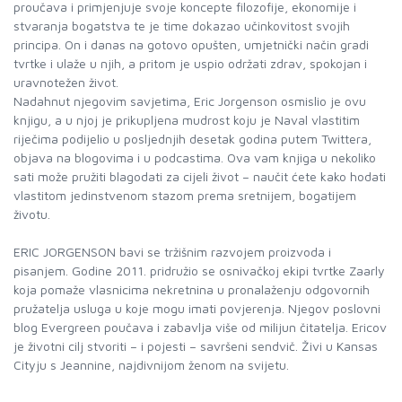
proučava i primjenjuje svoje koncepte filozofije, ekonomije i
stvaranja bogatstva te je time dokazao učinkovitost svojih
principa. On i danas na gotovo opušten, umjetnički način gradi
tvrtke i ulaže u njih, a pritom je uspio održati zdrav, spokojan i
uravnotežen život.
Nadahnut njegovim savjetima, Eric Jorgenson osmislio je ovu
knjigu, a u njoj je prikupljena mudrost koju je Naval vlastitim
riječima podijelio u posljednjih desetak godina putem Twittera,
objava na blogovima i u podcastima. Ova vam knjiga u nekoliko
sati može pružiti blagodati za cijeli život – naučit ćete kako hodati
vlastitom jedinstvenom stazom prema sretnijem, bogatijem
životu.
ERIC JORGENSON bavi se tržišnim razvojem proizvoda i
pisanjem. Godine 2011. pridružio se osnivačkoj ekipi tvrtke Zaarly
koja pomaže vlasnicima nekretnina u pronalaženju odgovornih
pružatelja usluga u koje mogu imati povjerenja. Njegov poslovni
blog Evergreen poučava i zabavlja više od milijun čitatelja. Ericov
je životni cilj stvoriti – i pojesti – savršeni sendvič. Živi u Kansas
Cityju s Jeannine, najdivnijom ženom na svijetu.