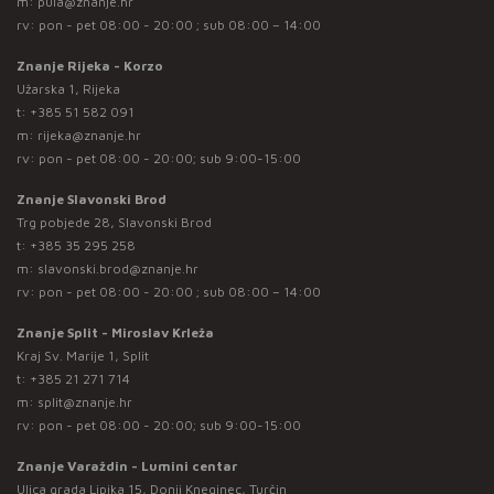
m:
pula@znanje.hr
rv: pon - pet 08:00 - 20:00 ; sub 08:00 – 14:00
Znanje Rijeka - Korzo
Užarska 1, Rijeka
t:
+385 51 582 091
m:
rijeka@znanje.hr
rv: pon - pet 08:00 - 20:00; sub 9:00-15:00
Znanje Slavonski Brod
Trg pobjede 28, Slavonski Brod
t:
+385 35 295 258
m:
slavonski.brod@znanje.hr
rv: pon - pet 08:00 - 20:00 ; sub 08:00 – 14:00
Znanje Split - Miroslav Krleža
Kraj Sv. Marije 1, Split
t:
+385 21 271 714
m:
split@znanje.hr
rv: pon - pet 08:00 - 20:00; sub 9:00-15:00
Znanje Varaždin - Lumini centar
Ulica grada Lipika 15, Donji Kneginec, Turčin