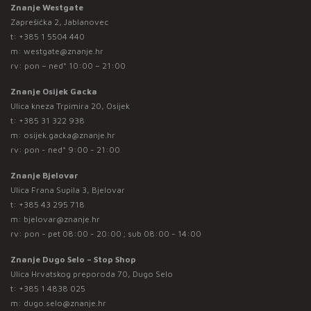
Znanje Westgate
Zaprešićka 2, Jablanovec
t:
+385 1 5504 440
m:
westgate@znanje.hr
rv: pon – ned* 10:00 – 21:00
Znanje Osijek Gacka
Ulica kneza Trpimira 20, Osijek
t:
+385 31 322 938
m:
osijek.gacka@znanje.hr
rv: pon - ned* 9:00 - 21:00
Znanje Bjelovar
Ulica Frana Supila 3, Bjelovar
t:
+385 43 295 718
m:
bjelovar@znanje.hr
rv: pon - pet 08:00 - 20:00 ; sub 08:00 - 14:00
Znanje Dugo Selo – Stop Shop
Ulica Hrvatskog preporoda 70, Dugo Selo
t:
+385 1 4838 025
m:
dugo.selo@znanje.hr