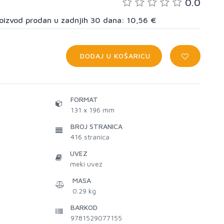
0.0
proizvod prodan u zadnjih 30 dana: 10,56 €
DODAJ U KOŠARICU
FORMAT
131 x 196 mm
BROJ STRANICA
416
stranica
UVEZ
meki uvez
MASA
0.29 kg
BARKOD
9781529077155