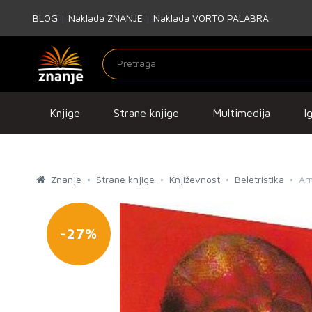
BLOG
|
Naklada ZNANJE
|
Naklada VORTO PALABRA
Knjige
Strane knjige
Multimedija
I
Znanje
Strane knjige
Književnost
Beletristika
Am
-27%