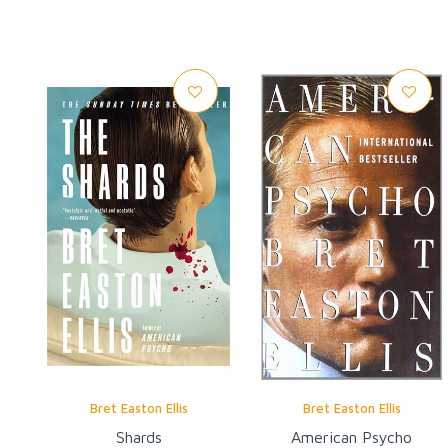
Bret Easton Ellis
Bret Easton Ellis
Shards
American Psycho