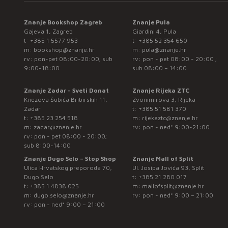
Znanje Bookshop Zagreb
Znanje Pula
Gajeva 1, Zagreb
Giardini 4, Pula
t:
+385 1 5577 953
t:
+385 52 354 650
m:
bookshop@znanje.hr
m:
pula@znanje.hr
rv: pon-pet 08:00-20:00; sub
rv: pon - pet 08:00 - 20:00 ;
9:00-18:00
sub 08:00 – 14:00
Znanje Zadar - Sveti Donat
Znanje Rijeka ZTC
Knezova Šubića Bribirskih 11,
Zvonimirova 3, Rijeka
Zadar
t:
+385 51 581 370
t:
+385 23 254 518
m:
rijekaztc@znanje.hr
m:
zadar@znanje.hr
rv: pon - ned* 9:00-21:00
rv: pon - pet 08:00 - 20:00;
sub 8:00-14:00
Znanje Dugo Selo – Stop Shop
Znanje Mall of Split
Ulica Hrvatskog preporoda 70,
Ul. Josipa Jovića 93, Split
Dugo Selo
t:
+385 21 280 017
t:
+385 1 4838 025
m:
mallofsplit@znanje.hr
m:
dugo.selo@znanje.hr
rv: pon - ned* 9:00 – 21:00
rv: pon - ned* 9:00 – 21:00