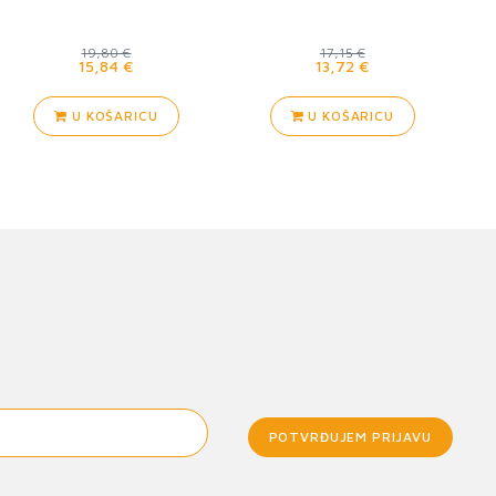
19,80 €
17,15 €
15,84 €
13,72 €
U KOŠARICU
U KOŠARICU
POTVRĐUJEM PRIJAVU