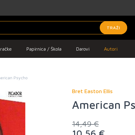
TRAŽI
gračke
Papirnica / Škola
Darovi
Autori
erican Psycho
Bret Easton Ellis
American P
14,49 €
10,56 €