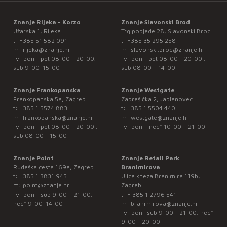
Znanje Rijeka - Korzo
Znanje Slavonski Brod
Užarska 1, Rijeka
Trg pobjede 28, Slavonski Brod
t:
+385 51 582 091
t:
+385 35 295 258
m:
rijeka@znanje.hr
m:
slavonski.brod@znanje.hr
rv: pon - pet 08:00 - 20:00;
rv: pon - pet 08:00 - 20:00 ;
sub 9:00-15:00
sub 08:00 – 14:00
Znanje Frankopanska
Znanje Westgate
Frankopanska 5a, Zagreb
Zaprešićka 2, Jablanovec
t:
+385 1 5574 883
t:
+385 1 5504 440
m:
frankopanska@znanje.hr
m:
westgate@znanje.hr
rv: pon - pet 08:00 - 20:00 ;
rv: pon – ned* 10:00 – 21:00
sub 08:00 - 15:00
Znanje Point
Znanje Retail Park
Rudeška cesta 169a, Zagreb
Branimirova
t:
+385 1 3831 945
Ulica kneza Branimira 119b,
m:
point@znanje.hr
Zagreb
rv: pon - sub 9:00 – 21:00;
t:
+ 385 1 2796 541
ned* 9:00-14:00
m:
branimirova@znanje.hr
rv: pon -sub 9:00 - 21:00, ned*
9:00 - 20:00