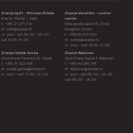
Znanje Split - Miroslav Krleža
Znanje Varaždin - Lumini
Kraj Sv. Marije 1, Split
centar
t:
+385 21 271 714
Ulica grada Lipika 15, Donji
m:
split@znanje.hr
Kneginec, Turčin
rv: pon - pet 08:00 - 20:00;
t:
+385 42 555 002
sub 9:00-15:00
m:
lumini@znanje.hr
rv: pon - ned* 9:00-21:00
Znanje Osijek Gacka
Znanje Bjelovar
Ulica kneza Trpimira 20, Osijek
Ulica Frana Supila 3, Bjelovar
t:
+385 31 322 938
t:
+385 43 295 718
m:
osijek.gacka@znanje.hr
m:
bjelovar@znanje.hr
rv: pon - ned* 9:00 - 21:00
rv: pon - pet 08:00 - 20:00 ;
sub 08:00 - 14:00