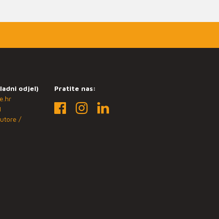
ladni odjel)
Pratite nas:
e.hr
1
utore /