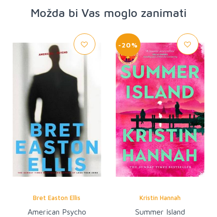
Možda bi Vas moglo zanimati
-20%
Bret Easton Ellis
Kristin Hannah
American Psycho
Summer Island