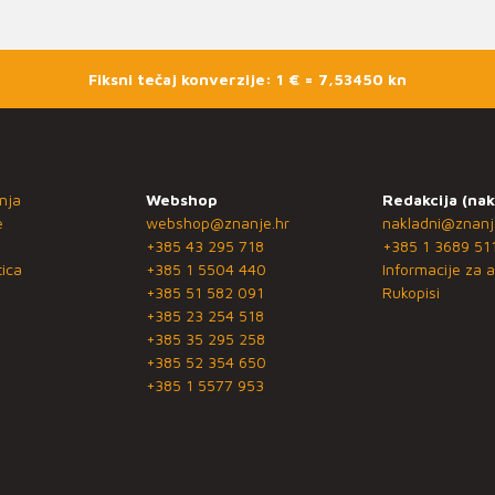
Fiksni tečaj konverzije: 1 € = 7,53450 kn
nja
Webshop
Redakcija (nak
e
webshop@znanje.hr
nakladni@znanj
+385 43 295 718
+385 1 3689 51
ica
+385 1 5504 440
Informacije za a
+385 51 582 091
Rukopisi
+385 23 254 518
+385 35 295 258
+385 52 354 650
+385 1 5577 953