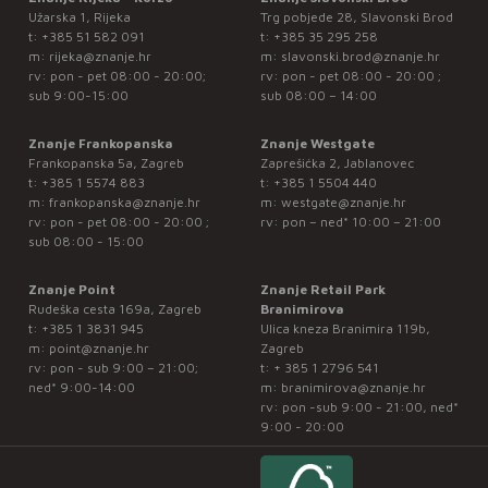
Užarska 1, Rijeka
Trg pobjede 28, Slavonski Brod
t:
+385 51 582 091
t:
+385 35 295 258
m:
rijeka@znanje.hr
m:
slavonski.brod@znanje.hr
rv: pon - pet 08:00 - 20:00;
rv: pon - pet 08:00 - 20:00 ;
sub 9:00-15:00
sub 08:00 – 14:00
Znanje Frankopanska
Znanje Westgate
Frankopanska 5a, Zagreb
Zaprešićka 2, Jablanovec
t:
+385 1 5574 883
t:
+385 1 5504 440
m:
frankopanska@znanje.hr
m:
westgate@znanje.hr
rv: pon - pet 08:00 - 20:00 ;
rv: pon – ned* 10:00 – 21:00
sub 08:00 - 15:00
Znanje Point
Znanje Retail Park
Rudeška cesta 169a, Zagreb
Branimirova
t:
+385 1 3831 945
Ulica kneza Branimira 119b,
m:
point@znanje.hr
Zagreb
rv: pon - sub 9:00 – 21:00;
t:
+ 385 1 2796 541
ned* 9:00-14:00
m:
branimirova@znanje.hr
rv: pon -sub 9:00 - 21:00, ned*
9:00 - 20:00