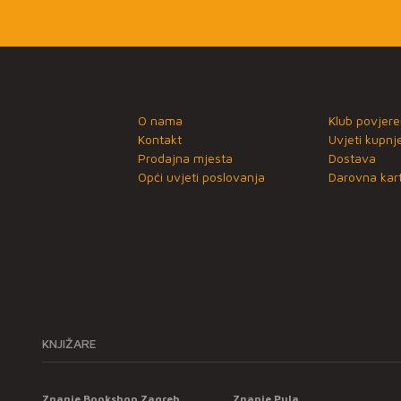
O nama
Klub povjere
Kontakt
Uvjeti kupnj
Prodajna mjesta
Dostava
Opći uvjeti poslovanja
Darovna kart
KNJIŽARE
Znanje Bookshop Zagreb
Znanje Pula