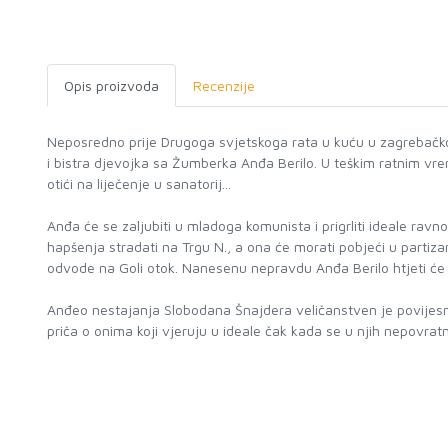
Opis proizvoda
Recenzije
Neposredno prije Drugoga svjetskoga rata u kuću u zagrebačkoj I
i bistra djevojka sa Žumberka Anđa Berilo. U teškim ratnim vrem
otići na liječenje u sanatorij...
Anđa će se zaljubiti u mladoga komunista i prigrliti ideale rav
hapšenja stradati na Trgu N., a ona će morati pobjeći u partiza
odvode na Goli otok. Nanesenu nepravdu Anđa Berilo htjeti će isp
Anđeo nestajanja Slobodana Šnajdera veličanstven je povijesni
priča o onima koji vjeruju u ideale čak kada se u njih nepovrat