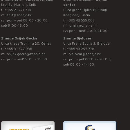
Kraj Sv. Marije 1, Split
centar
t:
+385 21 271 714
Ulica grada Lipika 15, Donji
m:
split@znanje.hr
Kneginec, Turčin
rv: pon - pet 08:00 - 20:00;
t:
+385 42 555 002
sub 9:00-15:00
m:
lumini@znanje.hr
rv: pon - ned* 9:00-21:00
Znanje Osijek Gacka
Znanje Bjelovar
Ulica kneza Trpimira 20, Osijek
Ulica Frana Supila 3, Bjelovar
t:
+385 31 322 938
t:
+385 43 295 718
m:
osijek.gacka@znanje.hr
m:
bjelovar@znanje.hr
rv: pon - ned* 9:00 - 21:00
rv: pon - pet 08:00 - 20:00 ;
sub 08:00 - 14:00