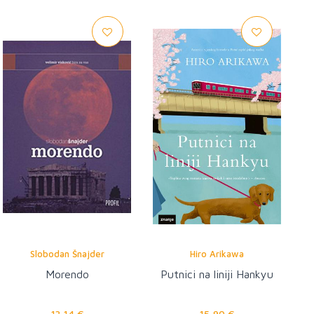
Slobodan Šnajder
Hiro Arikawa
Morendo
Putnici na liniji Hankyu
13,14 €
15,90 €