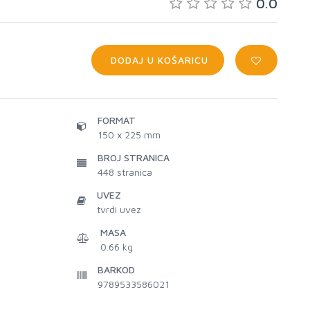
0.0
DODAJ U KOŠARICU
FORMAT
150 x 225 mm
BROJ STRANICA
448
stranica
UVEZ
tvrdi uvez
MASA
0.66 kg
BARKOD
9789533586021