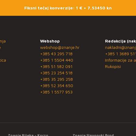
Fiksni tečaj konverzije: 1 € = 7,53450 kn
nja
Webshop
Redakcija (nak
e
webshop@znanje.hr
nakladni@znanj
+385 43 295 718
+385 1 3689 51
ica
+385 1 5504 440
Informacije za a
+385 51 582 091
Rukopisi
+385 23 254 518
+385 35 295 258
+385 52 354 650
+385 1 5577 953
Znanje Rijeka - Korzo
Znanje Slavonski Brod