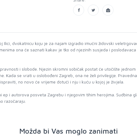
lici, dvokatnicu koju je za najam izgradio imućni židovski veletrgovac
enima ona će saznati kakav je tko od njezinih susjeda i poslodavaca – j
nopravnosti i slobode. Njezin skromni sobičak postat će utočište jedno
ne. Kada se vrati u oslobođeni Zagreb, ona ne želi privilegije. Praved
raviti, no novo će vrijeme dotući i nju i kuću u kojoj je živjela.
 ep i autorova posveta Zagrebu i njegovim tihim herojima. Sudbina gl
no razočaraju.
Možda bi Vas moglo zanimati