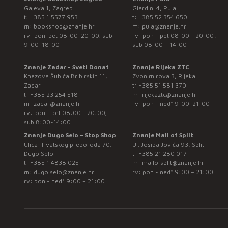
Gajeva 1, Zagreb
Giardini 4, Pula
t:
+385 1 5577 953
t:
+385 52 354 650
m:
bookshop@znanje.hr
m:
pula@znanje.hr
rv: pon-pet 08:00-20:00; sub
rv: pon - pet 08:00 - 20:00 ;
9:00-18:00
sub 08:00 – 14:00
Znanje Zadar - Sveti Donat
Znanje Rijeka ZTC
Knezova Šubića Bribirskih 11,
Zvonimirova 3, Rijeka
Zadar
t:
+385 51 581 370
t:
+385 23 254 518
m:
rijekaztc@znanje.hr
m:
zadar@znanje.hr
rv: pon - ned* 9:00-21:00
rv: pon - pet 08:00 - 20:00;
sub 8:00-14:00
Znanje Dugo Selo – Stop Shop
Znanje Mall of Split
Ulica Hrvatskog preporoda 70,
Ul. Josipa Jovića 93, Split
Dugo Selo
t:
+385 21 280 017
t:
+385 1 4838 025
m:
mallofsplit@znanje.hr
m:
dugo.selo@znanje.hr
rv: pon - ned* 9:00 – 21:00
rv: pon - ned* 9:00 – 21:00