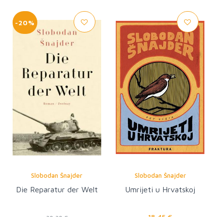
-20%
Slobodan Šnajder
Slobodan Šnajder
Die Reparatur der Welt
Umrijeti u Hrvatskoj
18,45 €