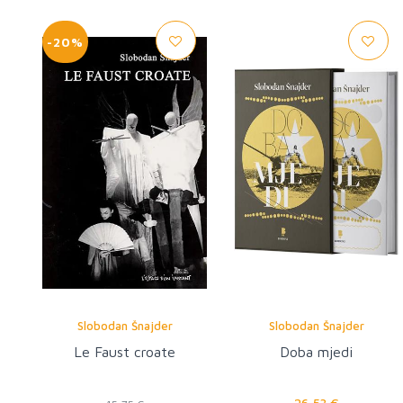
-20%
Slobodan Šnajder
Slobodan Šnajder
Le Faust croate
Doba mjedi
26,53 €