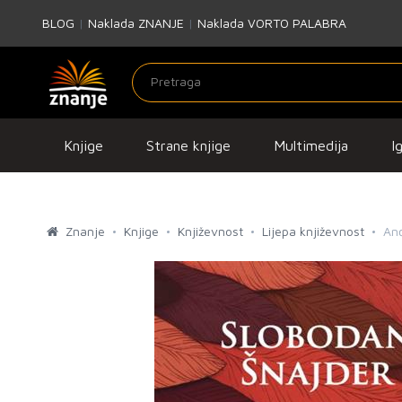
BLOG
|
Naklada ZNANJE
|
Naklada VORTO PALABRA
Knjige
Strane knjige
Multimedija
I
Znanje
Knjige
Književnost
Lijepa književnost
An