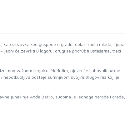
, kao služavka kod gospode u gradu, dolazi raditi mlada, lijepa
edni će završiti u logoru, drugi se pridružiti ustašama, treći
m iznimno važnom ilegalcu. Međutim, njezin će ljubavnik nakon
na i nepotkupljiva postaje sumnjivom svojim drugovima koji je
avne junakinje Anđe Berilo, sudbina je jednoga naroda i grada,