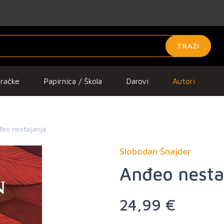
TRAŽI
gračke
Papirnica / Škola
Darovi
Autori
đeo nestajanja
Slobodan Šnajder
Anđeo nesta
24,99 €