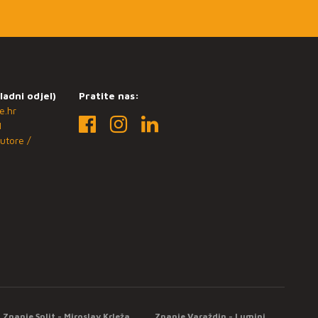
ladni odjel)
Pratite nas:
e.hr
1
utore /
Znanje Split - Miroslav Krleža
Znanje Varaždin - Lumini