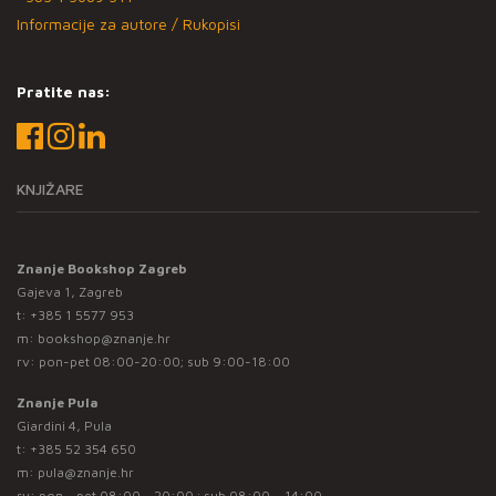
Informacije za autore / Rukopisi
Pratite nas:
KNJIŽARE
Znanje Bookshop Zagreb
Gajeva 1, Zagreb
t:
+385 1 5577 953
m:
bookshop@znanje.hr
rv: pon-pet 08:00-20:00; sub 9:00-18:00
Znanje Pula
Giardini 4, Pula
t:
+385 52 354 650
m:
pula@znanje.hr
rv: pon - pet 08:00 - 20:00 ; sub 08:00 – 14:00