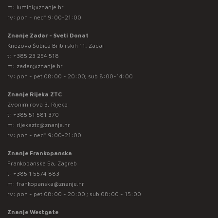
m:
lumini@znanje.hr
rv: pon - ned* 9:00-21:00
Znanje Zadar - Sveti Donat
Knezova Šubića Bribirskih 11, Zadar
t:
+385 23 254 518
m:
zadar@znanje.hr
rv: pon - pet 08:00 - 20:00; sub 8:00-14:00
Znanje Rijeka ZTC
Zvonimirova 3, Rijeka
t:
+385 51 581 370
m:
rijekaztc@znanje.hr
rv: pon - ned* 9:00-21:00
Znanje Frankopanska
Frankopanska 5a, Zagreb
t:
+385 1 5574 883
m:
frankopanska@znanje.hr
rv: pon - pet 08:00 - 20:00 ; sub 08:00 - 15:00
Znanje Westgate