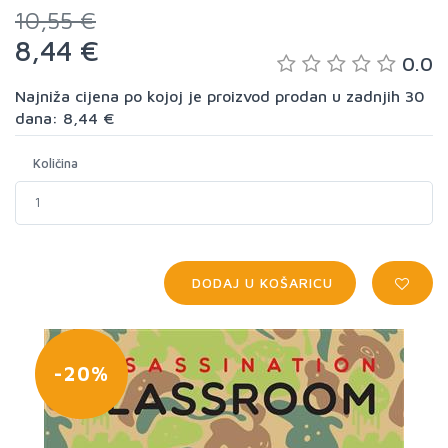
10,55 €
8,44 €
0.0
Najniža cijena po kojoj je proizvod prodan u zadnjih 30
dana: 8,44 €
Količina
DODAJ U KOŠARICU
-20%