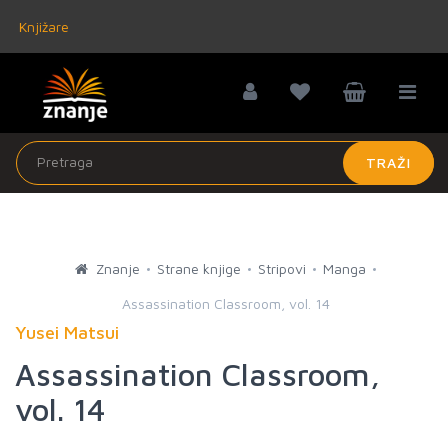
Knjižare
TRAŽI
Znanje
Strane knjige
Stripovi
Manga
Assassination Classroom, vol. 14
Yusei Matsui
Assassination Classroom,
vol. 14