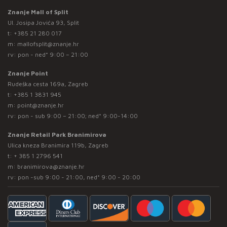
Znanje Mall of Split
Ul. Josipa Jovića 93, Split
t:
+385 21 280 017
m:
mallofsplit@znanje.hr
rv: pon - ned* 9:00 – 21:00
Znanje Point
Rudeška cesta 169a, Zagreb
t:
+385 1 3831 945
m:
point@znanje.hr
rv: pon - sub 9:00 – 21:00; ned* 9:00-14:00
Znanje Retail Park Branimirova
Ulica kneza Branimira 119b, Zagreb
t:
+ 385 1 2796 541
m:
branimirova@znanje.hr
rv: pon -sub 9:00 - 21:00, ned* 9:00 - 20:00