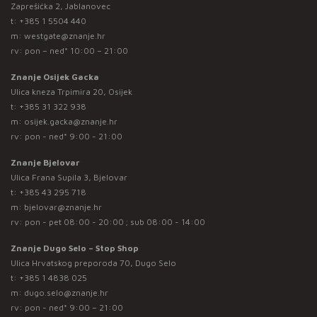
Zaprešićka 2, Jablanovec
t:
+385 1 5504 440
m:
westgate@znanje.hr
rv: pon – ned* 10:00 – 21:00
Znanje Osijek Gacka
Ulica kneza Trpimira 20, Osijek
t:
+385 31 322 938
m:
osijek.gacka@znanje.hr
rv: pon - ned* 9:00 - 21:00
Znanje Bjelovar
Ulica Frana Supila 3, Bjelovar
t:
+385 43 295 718
m:
bjelovar@znanje.hr
rv: pon - pet 08:00 - 20:00 ; sub 08:00 - 14:00
Znanje Dugo Selo – Stop Shop
Ulica Hrvatskog preporoda 70, Dugo Selo
t:
+385 1 4838 025
m:
dugo.selo@znanje.hr
rv: pon - ned* 9:00 – 21:00