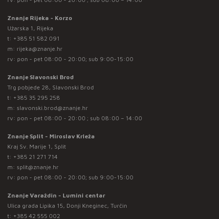
Znanje Rijeka - Korzo
Užarska 1, Rijeka
t:
+385 51 582 091
m:
rijeka@znanje.hr
rv: pon - pet 08:00 - 20:00; sub 9:00-15:00
Znanje Slavonski Brod
Trg pobjede 28, Slavonski Brod
t:
+385 35 295 258
m:
slavonski.brod@znanje.hr
rv: pon - pet 08:00 - 20:00 ; sub 08:00 – 14:00
Znanje Split - Miroslav Krleža
Kraj Sv. Marije 1, Split
t:
+385 21 271 714
m:
split@znanje.hr
rv: pon - pet 08:00 - 20:00; sub 9:00-15:00
Znanje Varaždin - Lumini centar
Ulica grada Lipika 15, Donji Kneginec, Turčin
t:
+385 42 555 002