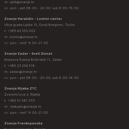
m:
split@znanje.hr
rv: pon - pet 08:00 - 20:00; sub 9:00-15:00
Znanje Varaždin - Lumini centar
Ulica grada Lipika 15, Donji Kneginec, Turčin
t:
+385 42 555 002
m:
lumini@znanje.hr
rv: pon - ned* 9:00-21:00
Znanje Zadar - Sveti Donat
Knezova Šubića Bribirskih 11, Zadar
t:
+385 23 254 518
m:
zadar@znanje.hr
rv: pon - pet 08:00 - 20:00; sub 8:00-14:00
Znanje Rijeka ZTC
Zvonimirova 3, Rijeka
t:
+385 51 581 370
m:
rijekaztc@znanje.hr
rv: pon - ned* 9:00-21:00
Znanje Frankopanska