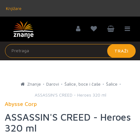
Knjižare
TRAŽI
Znanje
Darovi
Šalice, boce i čaše
Šalice
ASSASSIN'S CREED - Heroes 320 ml
Abysse Corp
ASSASSIN'S CREED - Heroes
320 ml