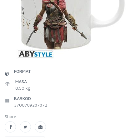
FORMAT
MASA
0.50 kg
BARKOD
3700789287872
Share: