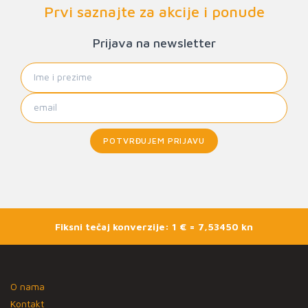
Prvi saznajte za akcije i ponude
Prijava na newsletter
POTVRĐUJEM PRIJAVU
Fiksni tečaj konverzije: 1 € = 7,53450 kn
O nama
Kontakt