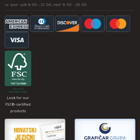
rv: pon -sub 9:00 - 21:00, ned* 9:00 - 20:00
Look for our
FSC®-certified
products