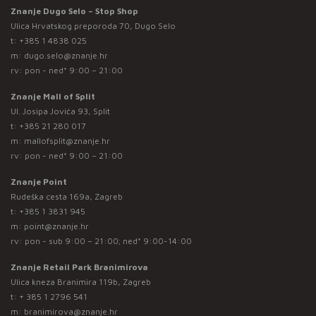
Znanje Dugo Selo – Stop Shop
Ulica Hrvatskog preporoda 70, Dugo Selo
t:
+385 1 4838 025
m:
dugo.selo@znanje.hr
rv: pon - ned* 9:00 – 21:00
Znanje Mall of Split
Ul. Josipa Jovića 93, Split
t:
+385 21 280 017
m:
mallofsplit@znanje.hr
rv: pon - ned* 9:00 – 21:00
Znanje Point
Rudeška cesta 169a, Zagreb
t:
+385 1 3831 945
m:
point@znanje.hr
rv: pon - sub 9:00 – 21:00; ned* 9:00-14:00
Znanje Retail Park Branimirova
Ulica kneza Branimira 119b, Zagreb
t:
+ 385 1 2796 541
m:
branimirova@znanje.hr