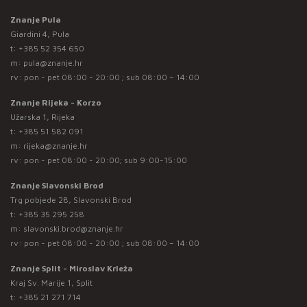
Znanje Pula
Giardini 4, Pula
t:
+385 52 354 650
m:
pula@znanje.hr
rv: pon - pet 08:00 - 20:00 ; sub 08:00 – 14:00
Znanje Rijeka - Korzo
Užarska 1, Rijeka
t:
+385 51 582 091
m:
rijeka@znanje.hr
rv: pon - pet 08:00 - 20:00; sub 9:00-15:00
Znanje Slavonski Brod
Trg pobjede 28, Slavonski Brod
t:
+385 35 295 258
m:
slavonski.brod@znanje.hr
rv: pon - pet 08:00 - 20:00 ; sub 08:00 – 14:00
Znanje Split - Miroslav Krleža
Kraj Sv. Marije 1, Split
t:
+385 21 271 714