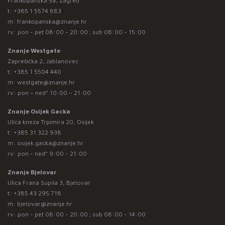
Frankopanska 5a, Zagreb
t:
+385 1 5574 883
m:
frankopanska@znanje.hr
rv: pon - pet 08:00 - 20:00 ; sub 08:00 - 15:00
Znanje Westgate
Zaprešićka 2, Jablanovec
t:
+385 1 5504 440
m:
westgate@znanje.hr
rv: pon – ned* 10:00 – 21:00
Znanje Osijek Gacka
Ulica kneza Trpimira 20, Osijek
t:
+385 31 322 938
m:
osijek.gacka@znanje.hr
rv: pon - ned* 9:00 - 21:00
Znanje Bjelovar
Ulica Frana Supila 3, Bjelovar
t:
+385 43 295 718
m:
bjelovar@znanje.hr
rv: pon - pet 08:00 - 20:00 ; sub 08:00 - 14:00