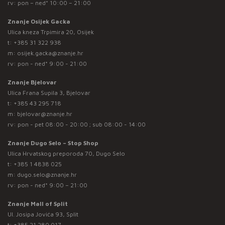
rv: pon – ned* 10:00 – 21:00
Znanje Osijek Gacka
Ulica kneza Trpimira 20, Osijek
t:
+385 31 322 938
m:
osijek.gacka@znanje.hr
rv: pon - ned* 9:00 - 21:00
Znanje Bjelovar
Ulica Frana Supila 3, Bjelovar
t:
+385 43 295 718
m:
bjelovar@znanje.hr
rv: pon - pet 08:00 - 20:00 ; sub 08:00 - 14:00
Znanje Dugo Selo – Stop Shop
Ulica Hrvatskog preporoda 70, Dugo Selo
t:
+385 1 4838 025
m:
dugo.selo@znanje.hr
rv: pon - ned* 9:00 – 21:00
Znanje Mall of Split
Ul. Josipa Jovića 93, Split
t:
+385 21 280 017