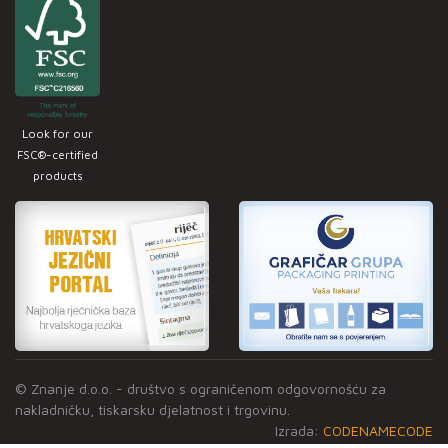
Look for our
FSC®-certified
products
© Znanje d.o.o. - društvo s ograničenom odgovornošću za
nakladničku, tiskarsku djelatnost i trgovinu.
Izrada:
CODENAMECODE