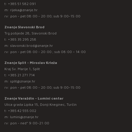
t:
+385 51 582 091
m:
rijeka@znanje.hr
rv: pon - pet 08:00 - 20:00; sub 9:00-15:00
Znanje Slavonski Brod
Trg pobjede 28, Slavonski Brod
t:
+385 35 295 258
m:
slavonski.brod@znanje.hr
rv: pon - pet 08:00 - 20:00 ; sub 08:00 – 14:00
Znanje Split - Miroslav Krleža
Kraj Sv. Marije 1, Split
t:
+385 21 271 714
m:
split@znanje.hr
rv: pon - pet 08:00 - 20:00; sub 9:00-15:00
Znanje Varaždin - Lumini centar
Ulica grada Lipika 15, Donji Kneginec, Turčin
t:
+385 42 555 002
m:
lumini@znanje.hr
rv: pon - ned* 9:00-21:00