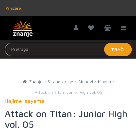
Knjižare
TRAŽI
Znanje
Strane knjige
Stripovi
Manga
Attack on Titan: Junior High vol. 05
Hajime Isayama
Attack on Titan: Junior High
vol. 05