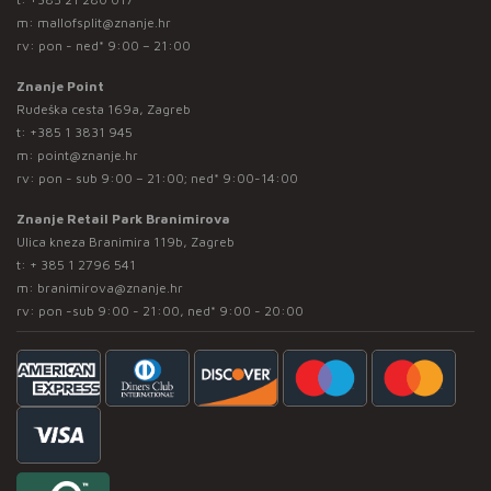
m:
mallofsplit@znanje.hr
rv: pon - ned* 9:00 – 21:00
Znanje Point
Rudeška cesta 169a, Zagreb
t:
+385 1 3831 945
m:
point@znanje.hr
rv: pon - sub 9:00 – 21:00; ned* 9:00-14:00
Znanje Retail Park Branimirova
Ulica kneza Branimira 119b, Zagreb
t:
+ 385 1 2796 541
m:
branimirova@znanje.hr
rv: pon -sub 9:00 - 21:00, ned* 9:00 - 20:00