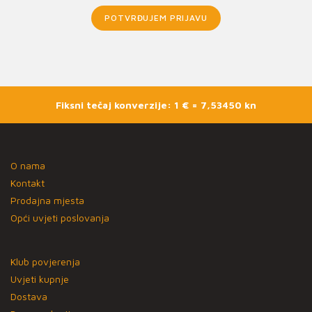
POTVRĐUJEM PRIJAVU
Fiksni tečaj konverzije: 1 € = 7,53450 kn
O nama
Kontakt
Prodajna mjesta
Opći uvjeti poslovanja
Klub povjerenja
Uvjeti kupnje
Dostava