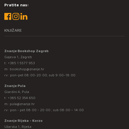
Pratite nas:
KNJIŽARE
Znanje Bookshop Zagreb
Gajeva 1, Zagreb
t:
+385 1 5577 953
m:
bookshop@znanje.hr
rv: pon-pet 08:00-20:00; sub 9:00-18:00
Znanje Pula
Giardini 4, Pula
t:
+385 52 354 650
m:
pula@znanje.hr
rv: pon - pet 08:00 - 20:00 ; sub 08:00 – 14:00
Znanje Rijeka - Korzo
Užarska 1, Rijeka