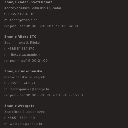
Znanje Zadar - Sveti Donat
Knezova Šubića Bribirskih 11, Zadar
t:
+385 23 254 518
m:
zadar@znanje.hr
rv: pon - pet 08:00 - 20:00; sub 8:00-14:00
Znanje Rijeka ZTC
Zvonimirova 3, Rijeka
t:
+385 51 581 370
m:
rijekaztc@znanje.hr
rv: pon - ned* 9:00-21:00
Znanje Frankopanska
Frankopanska 5a, Zagreb
t:
+385 1 5574 883
m:
frankopanska@znanje.hr
rv: pon - pet 08:00 - 20:00 ; sub 08:00 - 15:00
Znanje Westgate
Zaprešićka 2, Jablanovec
t:
+385 1 5504 440
m:
westgate@znanje.hr