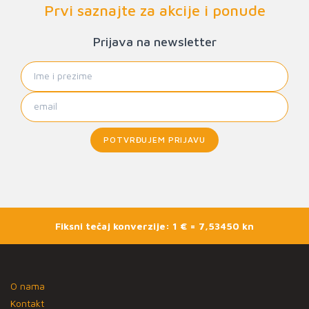
Prvi saznajte za akcije i ponude
Prijava na newsletter
POTVRĐUJEM PRIJAVU
Fiksni tečaj konverzije: 1 € = 7,53450 kn
O nama
Kontakt