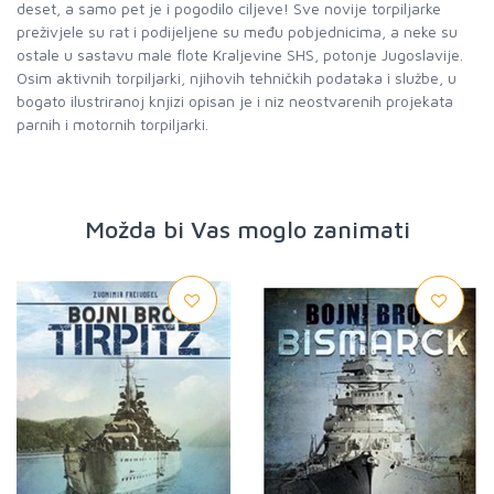
deset, a samo pet je i pogodilo ciljeve! Sve novije torpiljarke
preživjele su rat i podijeljene su među pobjednicima, a neke su
ostale u sastavu male flote Kraljevine SHS, potonje Jugoslavije.
Osim aktivnih torpiljarki, njihovih tehničkih podataka i službe, u
bogato ilustriranoj knjizi opisan je i niz neostvarenih projekata
parnih i motornih torpiljarki.
Možda bi Vas moglo zanimati