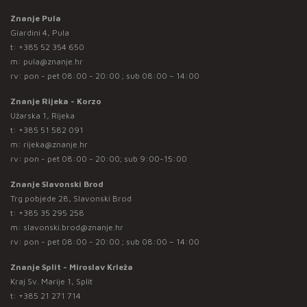
Znanje Pula
Giardini 4, Pula
t:
+385 52 354 650
m:
pula@znanje.hr
rv: pon - pet 08:00 - 20:00 ; sub 08:00 – 14:00
Znanje Rijeka - Korzo
Užarska 1, Rijeka
t:
+385 51 582 091
m:
rijeka@znanje.hr
rv: pon - pet 08:00 - 20:00; sub 9:00-15:00
Znanje Slavonski Brod
Trg pobjede 28, Slavonski Brod
t:
+385 35 295 258
m:
slavonski.brod@znanje.hr
rv: pon - pet 08:00 - 20:00 ; sub 08:00 – 14:00
Znanje Split - Miroslav Krleža
Kraj Sv. Marije 1, Split
t:
+385 21 271 714