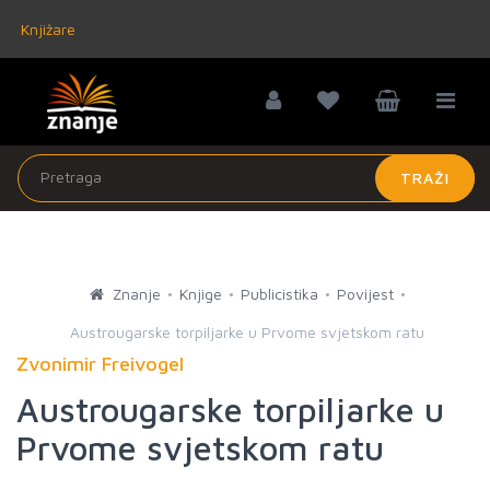
Knjižare
TRAŽI
Znanje
Knjige
Publicistika
Povijest
Austrougarske torpiljarke u Prvome svjetskom ratu
Zvonimir Freivogel
Austrougarske torpiljarke u
Prvome svjetskom ratu