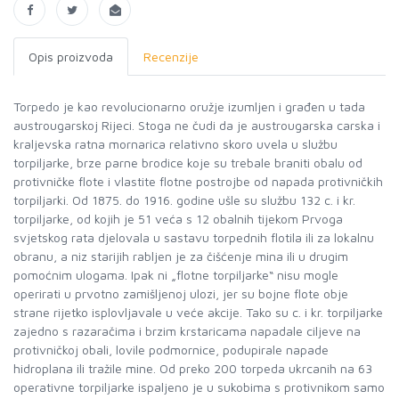
Opis proizvoda
Recenzije
Torpedo je kao revolucionarno oružje izumljen i građen u tada
austrougarskoj Rijeci. Stoga ne čudi da je austrougarska carska i
kraljevska ratna mornarica relativno skoro uvela u službu
torpiljarke, brze parne brodice koje su trebale braniti obalu od
protivničke flote i vlastite flotne postrojbe od napada protivničkih
torpiljarki. Od 1875. do 1916. godine ušle su službu 132 c. i kr.
torpiljarke, od kojih je 51 veća s 12 obalnih tijekom Prvoga
svjetskog rata djelovala u sastavu torpednih flotila ili za lokalnu
obranu, a niz starijih rabljen je za čišćenje mina ili u drugim
pomoćnim ulogama. Ipak ni „flotne torpiljarke“ nisu mogle
operirati u prvotno zamišljenoj ulozi, jer su bojne flote obje
strane rijetko isplovljavale u veće akcije. Tako su c. i kr. torpiljarke
zajedno s razaračima i brzim krstaricama napadale ciljeve na
protivničkoj obali, lovile podmornice, podupirale napade
hidroplana ili tražile mine. Od preko 200 torpeda ukrcanih na 63
operativne torpiljarke ispaljeno je u sukobima s protivnikom samo