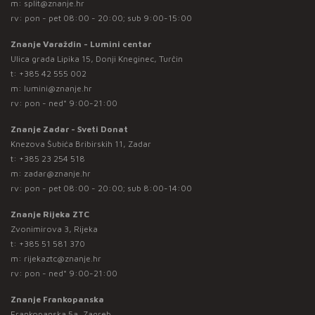
m:
split@znanje.hr
rv: pon - pet 08:00 - 20:00; sub 9:00-15:00
Znanje Varaždin - Lumini centar
Ulica grada Lipika 15, Donji Kneginec, Turčin
t:
+385 42 555 002
m:
lumini@znanje.hr
rv: pon - ned* 9:00-21:00
Znanje Zadar - Sveti Donat
Knezova Šubića Bribirskih 11, Zadar
t:
+385 23 254 518
m:
zadar@znanje.hr
rv: pon - pet 08:00 - 20:00; sub 8:00-14:00
Znanje Rijeka ZTC
Zvonimirova 3, Rijeka
t:
+385 51 581 370
m:
rijekaztc@znanje.hr
rv: pon - ned* 9:00-21:00
Znanje Frankopanska
Frankopanska 5a, Zagreb