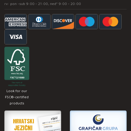
rv: pon -sub 9:00 - 21:00, ned* 9:00 - 20:00
Look for our
FSC®-certified
products