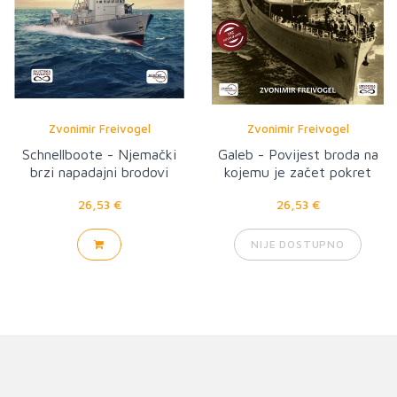
Zvonimir Freivogel
Zvonimir Freivogel
Schnellboote - Njemački
Galeb - Povijest broda na
brzi napadajni brodovi
kojemu je začet pokret
1916. - 2016
nesvrstanih
26,53 €
26,53 €
NIJE DOSTUPNO