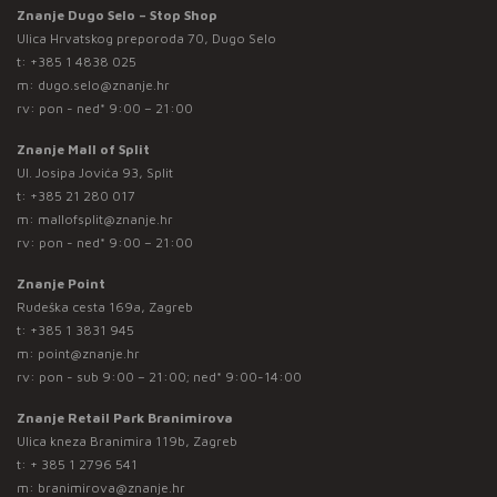
Znanje Dugo Selo – Stop Shop
Ulica Hrvatskog preporoda 70, Dugo Selo
t:
+385 1 4838 025
m:
dugo.selo@znanje.hr
rv: pon - ned* 9:00 – 21:00
Znanje Mall of Split
Ul. Josipa Jovića 93, Split
t:
+385 21 280 017
m:
mallofsplit@znanje.hr
rv: pon - ned* 9:00 – 21:00
Znanje Point
Rudeška cesta 169a, Zagreb
t:
+385 1 3831 945
m:
point@znanje.hr
rv: pon - sub 9:00 – 21:00; ned* 9:00-14:00
Znanje Retail Park Branimirova
Ulica kneza Branimira 119b, Zagreb
t:
+ 385 1 2796 541
m:
branimirova@znanje.hr