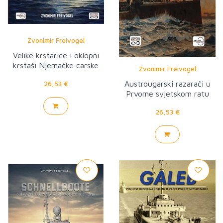
Zvonimir Freivogel
Velike krstarice i oklopni
krstaši Njemačke carske
Zvonimir Freivogel
mornarice
26,53 €
Austrougarski razarači u
Prvome svjetskom ratu
26,53 €