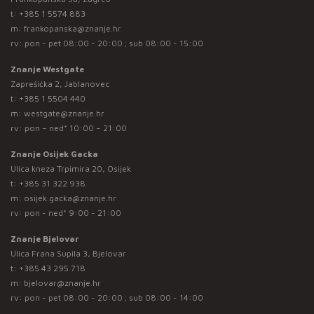
t:
+385 1 5574 883
m:
frankopanska@znanje.hr
rv: pon - pet 08:00 - 20:00 ; sub 08:00 - 15:00
Znanje Westgate
Zaprešićka 2, Jablanovec
t:
+385 1 5504 440
m:
westgate@znanje.hr
rv: pon – ned* 10:00 – 21:00
Znanje Osijek Gacka
Ulica kneza Trpimira 20, Osijek
t:
+385 31 322 938
m:
osijek.gacka@znanje.hr
rv: pon - ned* 9:00 - 21:00
Znanje Bjelovar
Ulica Frana Supila 3, Bjelovar
t:
+385 43 295 718
m:
bjelovar@znanje.hr
rv: pon - pet 08:00 - 20:00 ; sub 08:00 - 14:00