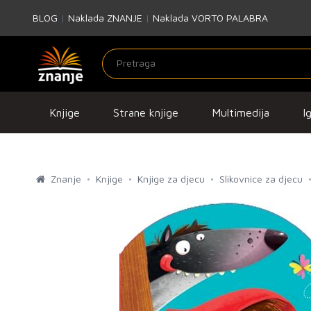
BLOG
|
Naklada ZNANJE
|
Naklada VORTO PALABRA
Knjige
Strane knjige
Multimedija
I
Znanje
Knjige
Knjige za djecu
Slikovnice za djecu