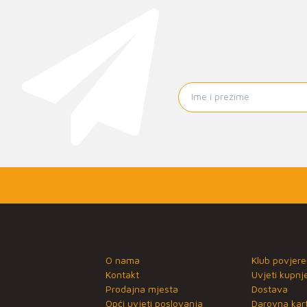
O nama
Klub povjere
Kontakt
Uvjeti kupnj
Prodajna mjesta
Dostava
Opći uvjeti poslovanja
Darovna kart