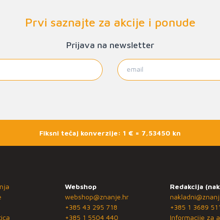
Prvi saznajte za akcije i ponude
Prijava na newsletter
Fiksni tečaj konverzije: 1 € = 7,53450 kn
nja
Webshop
Redakcija (nak
e
webshop@znanje.hr
nakladni@znanj
+385 43 295 718
+385 1 3689 51
ica
+385 1 5504 440
Informacije za a