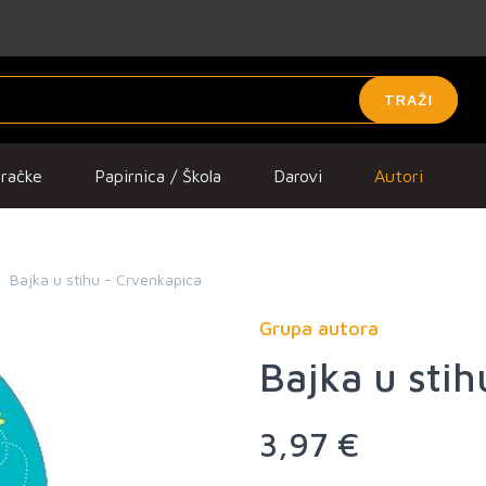
TRAŽI
gračke
Papirnica / Škola
Darovi
Autori
Bajka u stihu - Crvenkapica
Grupa autora
Bajka u stih
3,97 €