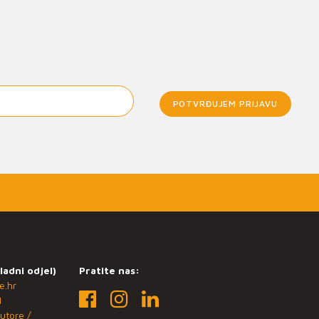
POTVRĐUJEM PRIJAVU
ladni odjel)
Pratite nas:
e.hr
1
utore /