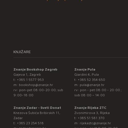
KNJIŽARE
Znanje Bookshop Zagreb
Znanje Pula
Gajeva 1, Zagreb
Giardini 4, Pula
t:
+385 1 5577 953
t:
+385 52 354 650
m:
bookshop@znanje.hr
m:
pula@znanje.hr
rv: pon-pet 08:00-20:00; sub
rv: pon - pet 08:00 - 20:00 ;
9:00-18:00
sub 08:00 – 14:00
Znanje Zadar - Sveti Donat
Znanje Rijeka ZTC
Knezova Šubića Bribirskih 11,
Zvonimirova 3, Rijeka
Zadar
t:
+385 51 581 370
t:
+385 23 254 518
m:
rijekaztc@znanje.hr