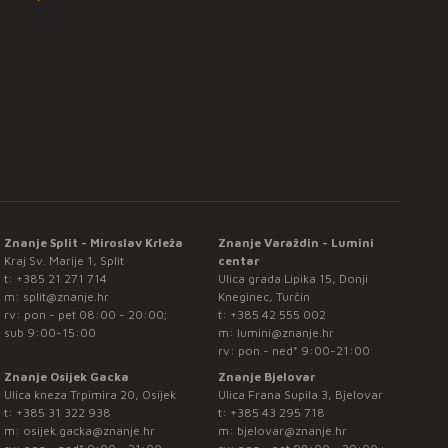
Znanje Split - Miroslav Krleža
Znanje Varaždin - Lumini
Kraj Sv. Marije 1, Split
centar
t:
+385 21 271 714
Ulica grada Lipika 15, Donji
m:
split@znanje.hr
Kneginec, Turčin
rv: pon - pet 08:00 - 20:00;
t:
+385 42 555 002
sub 9:00-15:00
m:
lumini@znanje.hr
rv: pon - ned* 9:00-21:00
Znanje Osijek Gacka
Znanje Bjelovar
Ulica kneza Trpimira 20, Osijek
Ulica Frana Supila 3, Bjelovar
t:
+385 31 322 938
t:
+385 43 295 718
m:
osijek.gacka@znanje.hr
m:
bjelovar@znanje.hr