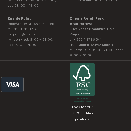
rv: pon - pet 08:00 - 20:00 ;
rv: pon – ned* 10:00 – 21:00
sub 08:00 - 15:00
Znanje Point
Znanje Retail Park
Rudeška cesta 169a, Zagreb
Branimirova
t:
+385 1 3831 945
Ulica kneza Branimira 119b,
m:
point@znanje.hr
Zagreb
rv: pon - sub 9:00 – 21:00;
t:
+ 385 1 2796 541
ned* 9:00-14:00
m:
branimirova@znanje.hr
rv: pon -sub 9:00 - 21:00, ned*
9:00 - 20:00
Look for our
FSC®-certified
products