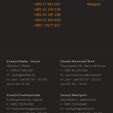
+385 51 582 091
Rukopisi
+385 23 254 518
+385 35 295 258
+385 52 354 650
+385 1 5577 953
Znanje Rijeka - Korzo
Znanje Slavonski Brod
Užarska 1, Rijeka
Trg pobjede 28, Slavonski Brod
t:
+385 51 582 091
t:
+385 35 295 258
m:
rijeka@znanje.hr
m:
slavonski.brod@znanje.hr
rv: pon - pet 08:00 - 20:00;
rv: pon - pet 08:00 - 20:00 ;
sub 9:00-15:00
sub 08:00 – 14:00
Znanje Frankopanska
Znanje Westgate
Frankopanska 5a, Zagreb
Zaprešićka 2, Jablanovec
t:
+385 1 5574 883
t:
+385 1 5504 440
m:
frankopanska@znanje.hr
m:
westgate@znanje.hr