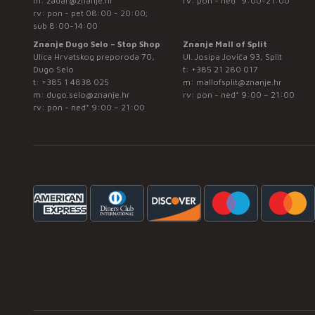
m:
zadar@znanje.hr
rv: pon - ned* 9:00-21:00
rv: pon - pet 08:00 - 20:00;
sub 8:00-14:00
Znanje Dugo Selo – Stop Shop
Znanje Mall of Split
Ulica Hrvatskog preporoda 70,
Ul. Josipa Jovića 93, Split
Dugo Selo
t:
+385 21 280 017
t:
+385 1 4838 025
m:
mallofsplit@znanje.hr
m:
dugo.selo@znanje.hr
rv: pon - ned* 9:00 – 21:00
rv: pon - ned* 9:00 – 21:00