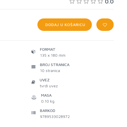
0.0
DODAJ U KOŠARICU
FORMAT
135 x 180 mm
BROJ STRANICA
10
stranica
UVEZ
tvrdi uvez
MASA
0.10 kg
BARKOD
9789533028972