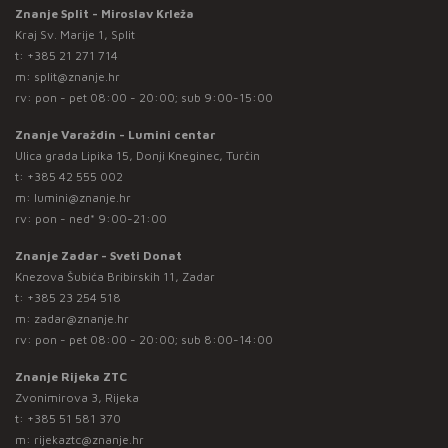
Znanje Split - Miroslav Krleža
Kraj Sv. Marije 1, Split
t:
+385 21 271 714
m:
split@znanje.hr
rv: pon - pet 08:00 - 20:00; sub 9:00-15:00
Znanje Varaždin - Lumini centar
Ulica grada Lipika 15, Donji Kneginec, Turčin
t:
+385 42 555 002
m:
lumini@znanje.hr
rv: pon - ned* 9:00-21:00
Znanje Zadar - Sveti Donat
Knezova Šubića Bribirskih 11, Zadar
t:
+385 23 254 518
m:
zadar@znanje.hr
rv: pon - pet 08:00 - 20:00; sub 8:00-14:00
Znanje Rijeka ZTC
Zvonimirova 3, Rijeka
t:
+385 51 581 370
m:
rijekaztc@znanje.hr