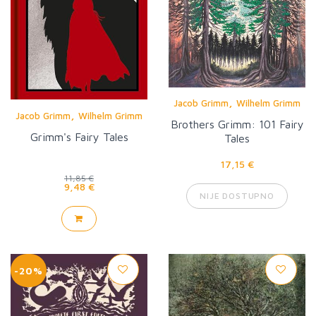
,
Jacob Grimm
Wilhelm Grimm
,
Jacob Grimm
Wilhelm Grimm
Brothers Grimm: 101 Fairy
Grimm's Fairy Tales
Tales
17,15 €
11,85 €
9,48 €
NIJE DOSTUPNO
-20%