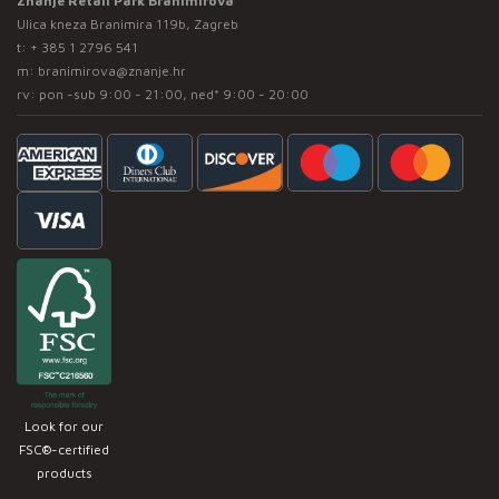
Znanje Retail Park Branimirova
Ulica kneza Branimira 119b, Zagreb
t:
+ 385 1 2796 541
m:
branimirova@znanje.hr
rv: pon -sub 9:00 - 21:00, ned* 9:00 - 20:00
Look for our
FSC®-certified
products