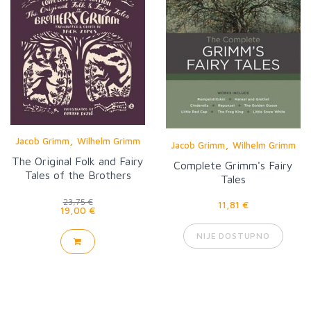
,
Jacob Grimm
Wilhelm Grimm
,
Jacob Grimm
Wilhelm Grimm
The Original Folk and Fairy
Complete Grimm's Fairy
Tales of the Brothers
Tales
Grimm
23,75 €
11,81 €
19,00 €
NIJE DOSTUPNO