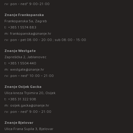
rv: pon - ned* 9:00-21:00
Znanje Frankopanska
Frankopanska 5a, Zagreb
t:
+385 1 5574 883
m:
frankopanska@znanje.hr
rv: pon - pet 08:00 - 20:00 ; sub 08:00 - 15:00
Znanje Westgate
Zaprešićka 2, Jablanovec
t:
+385 1 5504 440
m:
westgate@znanje.hr
rv: pon – ned* 10:00 – 21:00
Znanje Osijek Gacka
Ulica kneza Trpimira 20, Osijek
t:
+385 31 322 938
m:
osijek.gacka@znanje.hr
rv: pon - ned* 9:00 - 21:00
Znanje Bjelovar
Ulica Frana Supila 3, Bjelovar