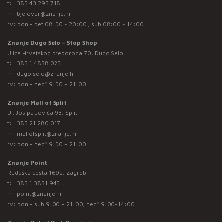
t:
+385 43 295 718
m:
bjelovar@znanje.hr
rv: pon - pet 08:00 - 20:00 ; sub 08:00 - 14:00
Znanje Dugo Selo – Stop Shop
Ulica Hrvatskog preporoda 70, Dugo Selo
t:
+385 1 4838 025
m:
dugo.selo@znanje.hr
rv: pon - ned* 9:00 – 21:00
Znanje Mall of Split
Ul. Josipa Jovića 93, Split
t:
+385 21 280 017
m:
mallofsplit@znanje.hr
rv: pon - ned* 9:00 – 21:00
Znanje Point
Rudeška cesta 169a, Zagreb
t:
+385 1 3831 945
m:
point@znanje.hr
rv: pon - sub 9:00 – 21:00; ned* 9:00-14:00