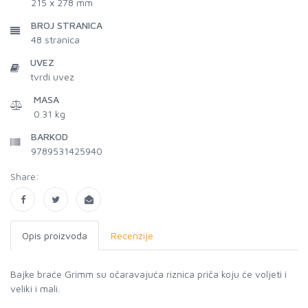
215 x 278 mm
BROJ STRANICA
48
stranica
UVEZ
tvrdi uvez
MASA
0.31 kg
BARKOD
9789531425940
Share:
Opis proizvoda
Recenzije
Bajke braće Grimm su očaravajuća riznica priča koju će voljeti i
veliki i mali.