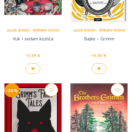
,
,
Jacob Grimm
Wilhelm Grimm
Jacob Grimm
Wilhelm Grimm
Vuk i sedam kozlića
Bajke - Grimm
13,99 €
14,90 €
-20%