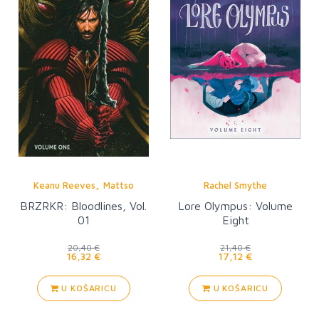
,
Keanu Reeves
Mattso
Rachel Smythe
BRZRKR: Bloodlines, Vol.
Lore Olympus: Volume
01
Eight
20,40 €
21,40 €
16,32 €
17,12 €
U KOŠARICU
U KOŠARICU