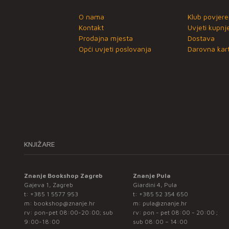
O nama
Klub povjere
Kontakt
Uvjeti kupnj
Prodajna mjesta
Dostava
Opći uvjeti poslovanja
Darovna kart
KNJIŽARE
Znanje Bookshop Zagreb
Znanje Pula
Gajeva 1, Zagreb
Giardini 4, Pula
t:
+385 1 5577 953
t:
+385 52 354 650
m:
bookshop@znanje.hr
m:
pula@znanje.hr
rv: pon-pet 08:00-20:00; sub
rv: pon - pet 08:00 - 20:00 ;
9:00-18:00
sub 08:00 – 14:00