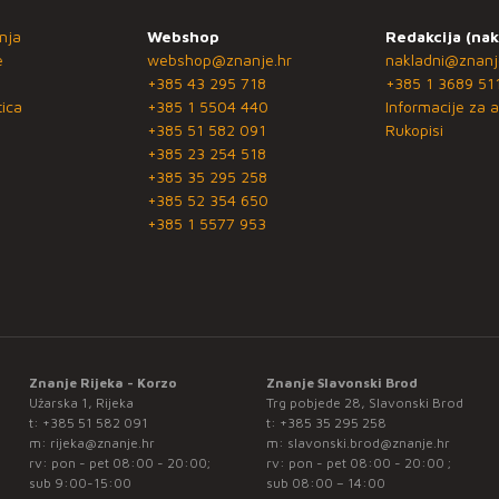
nja
Webshop
Redakcija (nak
e
webshop@znanje.hr
nakladni@znanj
+385 43 295 718
+385 1 3689 51
ica
+385 1 5504 440
Informacije za a
+385 51 582 091
Rukopisi
+385 23 254 518
+385 35 295 258
+385 52 354 650
+385 1 5577 953
Znanje Rijeka - Korzo
Znanje Slavonski Brod
Užarska 1, Rijeka
Trg pobjede 28, Slavonski Brod
t:
+385 51 582 091
t:
+385 35 295 258
m:
rijeka@znanje.hr
m:
slavonski.brod@znanje.hr
rv: pon - pet 08:00 - 20:00;
rv: pon - pet 08:00 - 20:00 ;
sub 9:00-15:00
sub 08:00 – 14:00