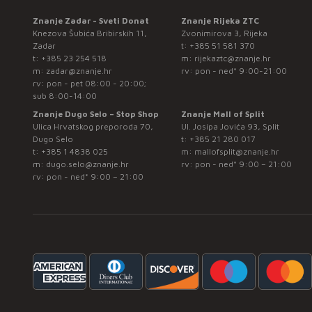
Znanje Zadar - Sveti Donat
Znanje Rijeka ZTC
Knezova Šubića Bribirskih 11,
Zvonimirova 3, Rijeka
Zadar
t:
+385 51 581 370
t:
+385 23 254 518
m:
rijekaztc@znanje.hr
m:
zadar@znanje.hr
rv: pon - ned* 9:00-21:00
rv: pon - pet 08:00 - 20:00;
sub 8:00-14:00
Znanje Dugo Selo – Stop Shop
Znanje Mall of Split
Ulica Hrvatskog preporoda 70,
Ul. Josipa Jovića 93, Split
Dugo Selo
t:
+385 21 280 017
t:
+385 1 4838 025
m:
mallofsplit@znanje.hr
m:
dugo.selo@znanje.hr
rv: pon - ned* 9:00 – 21:00
rv: pon - ned* 9:00 – 21:00