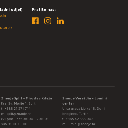
ladni odjel)
Pratite nas:
e.hr
1
utore /
Znanje Split - Miroslav Krleža
Znanje Varaždin - Lumini
Kraj Sv. Marije 1, Split
centar
t:
+385 21 271 714
Ulica grada Lipika 15, Donji
m:
split@znanje.hr
Kneginec, Turčin
rv: pon - pet 08:00 - 20:00;
t:
+385 42 555 002
sub 9:00-15:00
m:
lumini@znanje.hr