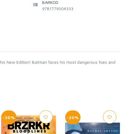
BARKOD
9781779504333
this New Edition! Batman faces his most dangerous foes and
-20%
-20%