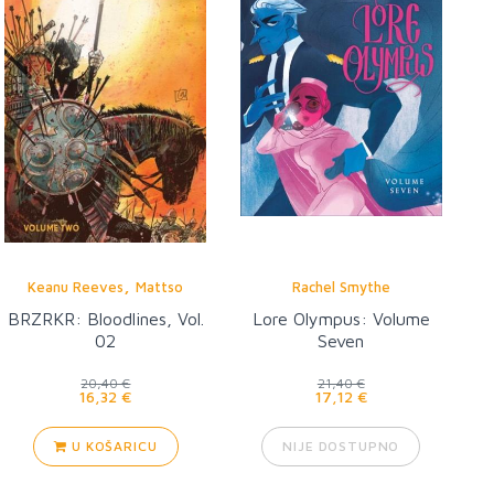
,
Keanu Reeves
Mattso
Rachel Smythe
BRZRKR: Bloodlines, Vol.
Lore Olympus: Volume
02
Seven
20,40 €
21,40 €
16,32 €
17,12 €
U KOŠARICU
NIJE DOSTUPNO