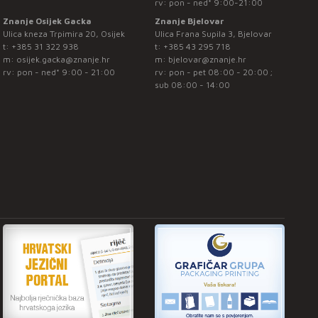
rv: pon - ned* 9:00-21:00
Znanje Osijek Gacka
Znanje Bjelovar
Ulica kneza Trpimira 20, Osijek
Ulica Frana Supila 3, Bjelovar
t:
+385 31 322 938
t:
+385 43 295 718
m:
osijek.gacka@znanje.hr
m:
bjelovar@znanje.hr
rv: pon - ned* 9:00 - 21:00
rv: pon - pet 08:00 - 20:00 ;
sub 08:00 - 14:00