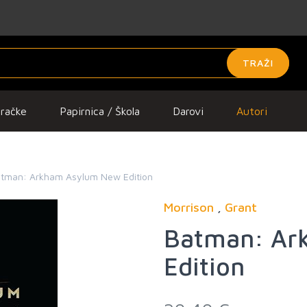
TRAŽI
gračke
Papirnica / Škola
Darovi
Autori
tman: Arkham Asylum New Edition
Morrison
,
Grant
Batman: Ar
Edition