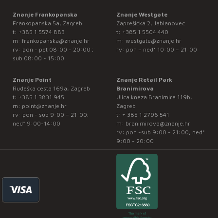
Znanje Frankopanska
Znanje Westgate
Frankopanska 5a, Zagreb
Zaprešićka 2, Jablanovec
t:
+385 1 5574 883
t:
+385 1 5504 440
m:
frankopanska@znanje.hr
m:
westgate@znanje.hr
rv: pon - pet 08:00 - 20:00 ;
rv: pon – ned* 10:00 – 21:00
sub 08:00 - 15:00
Znanje Point
Znanje Retail Park
Rudeška cesta 169a, Zagreb
Branimirova
t:
+385 1 3831 945
Ulica kneza Branimira 119b,
m:
point@znanje.hr
Zagreb
rv: pon - sub 9:00 – 21:00;
t:
+ 385 1 2796 541
ned* 9:00-14:00
m:
branimirova@znanje.hr
rv: pon -sub 9:00 - 21:00, ned*
9:00 - 20:00