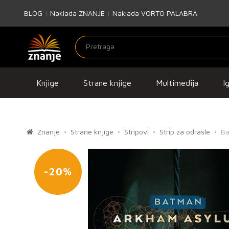
BLOG
|
Naklada ZNANJE
|
Naklada VORTO PALABRA
Knjige
Strane knjige
Multimedija
I
Znanje
Strane knjige
Stripovi
Strip za odrasle
Ba
-20%