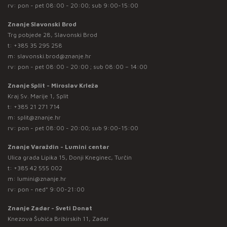
rv: pon - pet 08:00 - 20:00; sub 9:00-15:00
Znanje Slavonski Brod
Trg pobjede 28, Slavonski Brod
t:
+385 35 295 258
m:
slavonski.brod@znanje.hr
rv: pon - pet 08:00 - 20:00 ; sub 08:00 – 14:00
Znanje Split - Miroslav Krleža
Kraj Sv. Marije 1, Split
t:
+385 21 271 714
m:
split@znanje.hr
rv: pon - pet 08:00 - 20:00; sub 9:00-15:00
Znanje Varaždin - Lumini centar
Ulica grada Lipika 15, Donji Kneginec, Turčin
t:
+385 42 555 002
m:
lumini@znanje.hr
rv: pon - ned* 9:00-21:00
Znanje Zadar - Sveti Donat
Knezova Šubića Bribirskih 11, Zadar