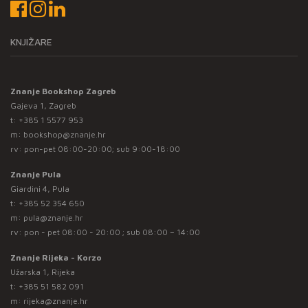
KNJIŽARE
Znanje Bookshop Zagreb
Gajeva 1, Zagreb
t:
+385 1 5577 953
m:
bookshop@znanje.hr
rv: pon-pet 08:00-20:00; sub 9:00-18:00
Znanje Pula
Giardini 4, Pula
t:
+385 52 354 650
m:
pula@znanje.hr
rv: pon - pet 08:00 - 20:00 ; sub 08:00 – 14:00
Znanje Rijeka - Korzo
Užarska 1, Rijeka
t:
+385 51 582 091
m:
rijeka@znanje.hr