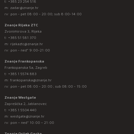
t:
+385 23 254 518
m:
zadar@znanje.hr
rv: pon - pet 08:00 - 20:00; sub 8:00-14:00
Znanje Rijeka ZTC
Zvonimirova 3, Rijeka
t:
+385 51 581 370
m:
rijekaztc@znanje.hr
rv: pon - ned* 9:00-21:00
Znanje Frankopanska
Frankopanska 5a, Zagreb
t:
+385 1 5574 883
m:
frankopanska@znanje.hr
rv: pon - pet 08:00 - 20:00 ; sub 08:00 - 15:00
Znanje Westgate
Zaprešićka 2, Jablanovec
t:
+385 1 5504 440
m:
westgate@znanje.hr
rv: pon – ned* 10:00 – 21:00
Znanje Osijek Gacka