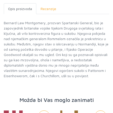
Opis proizvoda
Recenzije
Bernard Law Montgomery, prozvan Spartanski General, bio je
zapovjednik britanske vojske tijekom Drugoga svjetskog rata i
ključna, ali vrlo kontroverzna figura u sukobu. Njegova pobjeda
nad njemačkim generalom Rommelom označila je prekretnicu u
sukobu. Međutim, njegov stav o iskrcavanju u Normandiji, koje je
od samog početka dovodio u pitanje, i fijasko Operacije
Goodwood okaljali su mu ugled. Oni koji su ga poznavali opisivali
su ga kao mrzovoljna, ohola i nametljiva, a nedostatak
diplomatskih vještina donio mu je mnogo neprijatelja među
vlastitim sunarodnjacima. Njegovi ogorčeni sukobi s Pattonom i
Eisenhowerom, čak i s Churchillom, ušli su u povijest.
Možda bi Vas moglo zanimati