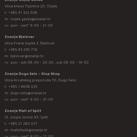
Ulica kneza Trpimira 20, Osijek
t:
+385 31 322 938
m:
osijek.gacka@znanje.hr
rv: pon - ned* 9:00 - 21:00
Znanje Bjelovar
Ulica Frana Supila 3, Bjelovar
t:
+385 43 295 718
m:
bjelovar@znanje.hr
rv: pon - pet 08:00 - 20:00 ; sub 08:00 - 14:00
Znanje Dugo Selo – Stop Shop
Ulica Hrvatskog preporoda 70, Dugo Selo
t:
+385 1 4838 025
m:
dugo.selo@znanje.hr
rv: pon - ned* 9:00 – 21:00
Znanje Mall of Split
Ul. Josipa Jovića 93, Split
t:
+385 21 280 017
m:
mallofsplit@znanje.hr
rv: pon - ned* 9:00 – 21:00