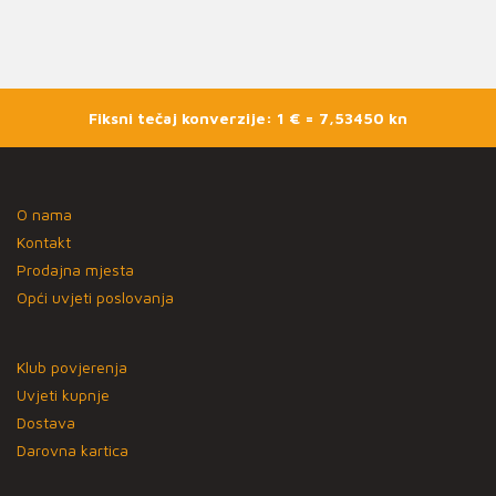
Fiksni tečaj konverzije: 1 € = 7,53450 kn
O nama
Kontakt
Prodajna mjesta
Opći uvjeti poslovanja
Klub povjerenja
Uvjeti kupnje
Dostava
Darovna kartica