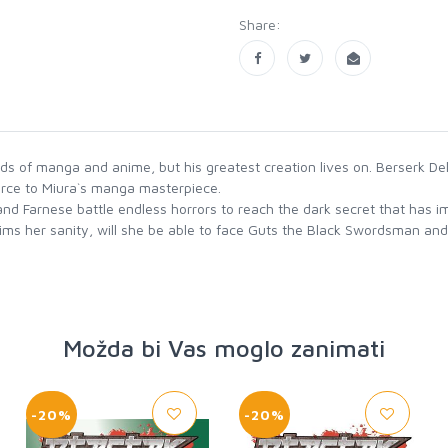
Share:
 of manga and anime, but his greatest creation lives on. Berserk Delu
ource to Miura`s manga masterpiece.
nd Farnese battle endless horrors to reach the dark secret that has i
aims her sanity, will she be able to face Guts the Black Swordsman an
Možda bi Vas moglo zanimati
-20%
-20%