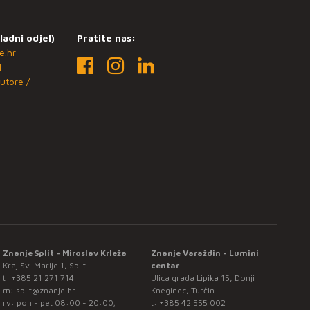
ladni odjel)
Pratite nas:
e.hr
1
utore /
Znanje Split - Miroslav Krleža
Znanje Varaždin - Lumini
Kraj Sv. Marije 1, Split
centar
t:
+385 21 271 714
Ulica grada Lipika 15, Donji
m:
split@znanje.hr
Kneginec, Turčin
rv: pon - pet 08:00 - 20:00;
t:
+385 42 555 002