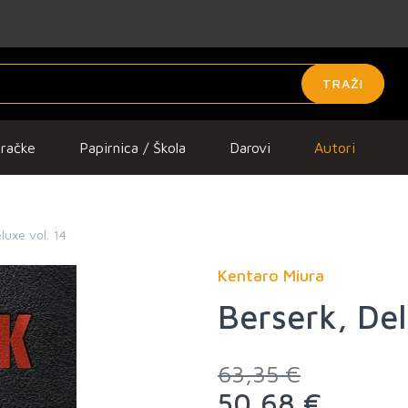
TRAŽI
gračke
Papirnica / Škola
Darovi
Autori
luxe vol. 14
Kentaro Miura
Berserk, Del
63,35 €
50,68 €