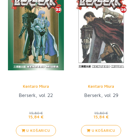
Kentaro Miura
Kentaro Miura
Berserk, vol. 22
Berserk, vol. 29
19,80 €
19,80 €
15,84 €
15,84 €
U KOŠARICU
U KOŠARICU