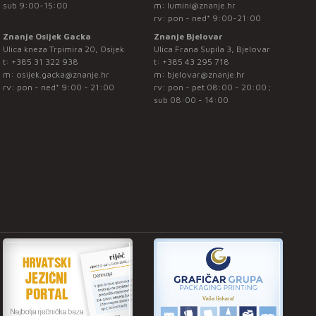
sub 9:00-15:00
m:
lumini@znanje.hr
rv: pon - ned* 9:00-21:00
Znanje Osijek Gacka
Znanje Bjelovar
Ulica kneza Trpimira 20, Osijek
Ulica Frana Supila 3, Bjelovar
t:
+385 31 322 938
t:
+385 43 295 718
m:
osijek.gacka@znanje.hr
m:
bjelovar@znanje.hr
rv: pon - ned* 9:00 - 21:00
rv: pon - pet 08:00 - 20:00 ;
sub 08:00 - 14:00