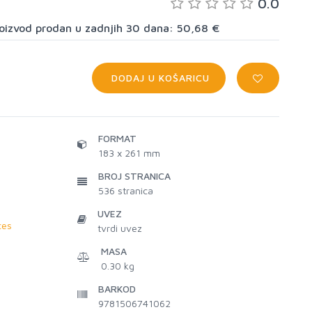
0.0
proizvod prodan u zadnjih 30 dana: 50,68 €
DODAJ U KOŠARICU
FORMAT
183 x 261 mm
BROJ STRANICA
536
stranica
UVEZ
ces
tvrdi uvez
MASA
0.30 kg
BARKOD
9781506741062