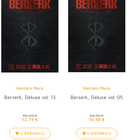
Kentaro Miura
Kentaro Miura
Berserk, Deluxe vol. 13
Berserk, Deluxe vol. 05
65,99 €
63,35 €
52,79 €
50,68 €
U KOŠARICU
U KOŠARICU