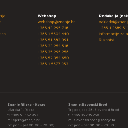
nja
Webshop
Redakcija (nak
e
webshop@znanje.hr
nakladni@znanj
+385 43 295 718
+385 1 3689 51
ica
+385 1 5504 440
Informacije za a
+385 51 582 091
Rukopisi
+385 23 254 518
+385 35 295 258
+385 52 354 650
+385 1 5577 953
Znanje Rijeka - Korzo
Znanje Slavonski Brod
Užarska 1, Rijeka
Trg pobjede 28, Slavonski Brod
t:
+385 51 582 091
t:
+385 35 295 258
m:
rijeka@znanje.hr
m:
slavonski.brod@znanje.hr
rv: pon - pet 08:00 - 20:00;
rv: pon - pet 08:00 - 20:00 ;