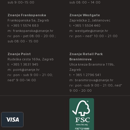
sub 9:00-15:00
sub 08:00 – 14:00
Znanje Frankopanska
Znanje Westgate
Frankopanska 5a, Zagreb
Zaprešićka 2, Jablanovec
t:
+385 1 5574 883
t:
+385 1 5504 440
m:
frankopanska@znanje.hr
m:
westgate@znanje.hr
rv: pon - pet 08:00 - 20:00 ;
rv: pon – ned* 10:00 – 21:00
sub 08:00 - 15:00
Znanje Point
Znanje Retail Park
Rudeška cesta 169a, Zagreb
Branimirova
t:
+385 1 3831 945
Ulica kneza Branimira 119b,
m:
point@znanje.hr
Zagreb
rv: pon - sub 9:00 – 21:00;
t:
+ 385 1 2796 541
ned* 9:00-14:00
m:
branimirova@znanje.hr
rv: pon -sub 9:00 - 21:00, ned*
9:00 - 20:00