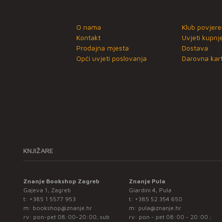
O nama
Klub povjere
Kontakt
Uvjeti kupnj
Prodajna mjesta
Dostava
Opći uvjeti poslovanja
Darovna kart
KNJIŽARE
Znanje Bookshop Zagreb
Znanje Pula
Gajeva 1, Zagreb
Giardini 4, Pula
t:
+385 1 5577 953
t:
+385 52 354 650
m:
bookshop@znanje.hr
m:
pula@znanje.hr
rv: pon-pet 08:00-20:00; sub
rv: pon - pet 08:00 - 20:00 ;