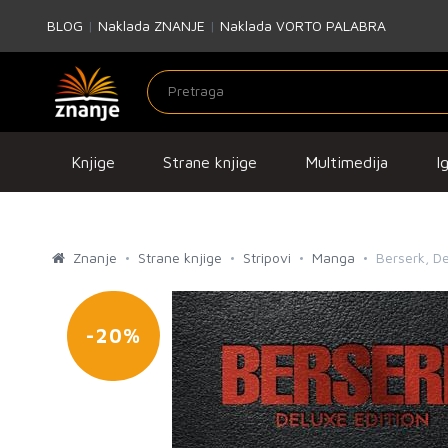
BLOG
|
Naklada ZNANJE
|
Naklada VORTO PALABRA
Knjige
Strane knjige
Multimedija
I
Znanje
Strane knjige
Stripovi
Manga
Berserk, De
-20%