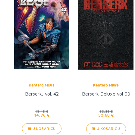
Kentaro Miura
Kentaro Miura
Berserk, vol. 42
Berserk Deluxe vol 03
18,45 €
63,35 €
14,76 €
50,68 €
U KOŠARICU
U KOŠARICU