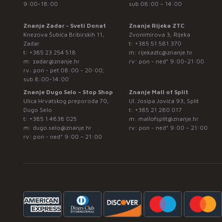
9:00-18:00
sub 08:00 – 14:00
Znanje Zadar - Sveti Donat
Znanje Rijeka ZTC
Knezova Šubića Bribirskih 11,
Zvonimirova 3, Rijeka
Zadar
t:
+385 51 581 370
t:
+385 23 254 518
m:
rijekaztc@znanje.hr
m:
zadar@znanje.hr
rv: pon - ned* 9:00-21:00
rv: pon - pet 08:00 - 20:00;
sub 8:00-14:00
Znanje Dugo Selo – Stop Shop
Znanje Mall of Split
Ulica Hrvatskog preporoda 70,
Ul. Josipa Jovića 93, Split
Dugo Selo
t:
+385 21 280 017
t:
+385 1 4838 025
m:
mallofsplit@znanje.hr
m:
dugo.selo@znanje.hr
rv: pon - ned* 9:00 – 21:00
rv: pon - ned* 9:00 – 21:00