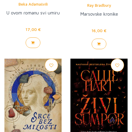
Beka Adamašvili
Ray Bradbury
U ovom romanu svi umiru
Marsovske kronike
17,00 €
16,00 €