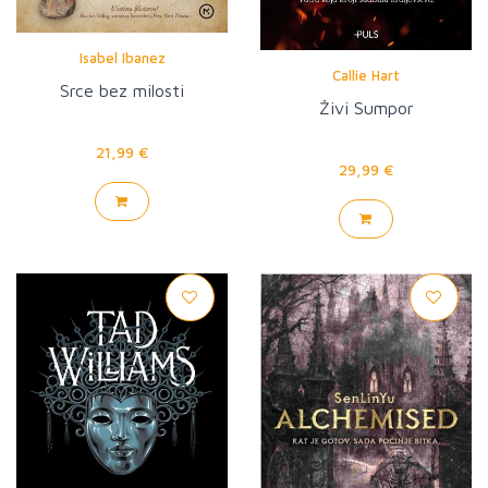
Isabel Ibanez
Callie Hart
Srce bez milosti
Živi Sumpor
21,99 €
29,99 €