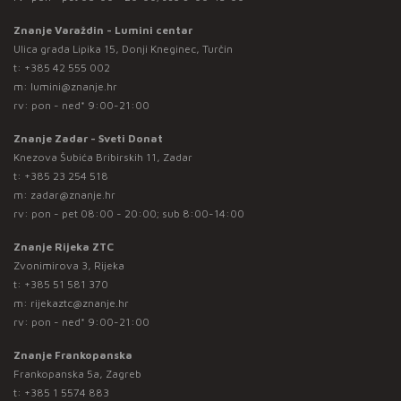
Znanje Varaždin - Lumini centar
Ulica grada Lipika 15, Donji Kneginec, Turčin
t:
+385 42 555 002
m:
lumini@znanje.hr
rv: pon - ned* 9:00-21:00
Znanje Zadar - Sveti Donat
Knezova Šubića Bribirskih 11, Zadar
t:
+385 23 254 518
m:
zadar@znanje.hr
rv: pon - pet 08:00 - 20:00; sub 8:00-14:00
Znanje Rijeka ZTC
Zvonimirova 3, Rijeka
t:
+385 51 581 370
m:
rijekaztc@znanje.hr
rv: pon - ned* 9:00-21:00
Znanje Frankopanska
Frankopanska 5a, Zagreb
t:
+385 1 5574 883