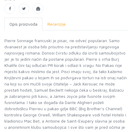
Opis proizvoda
Recenzije
Pierre Sonnage francuski je pisac, ne odveć popularan. Samo
dvanaest je osoba bilo prisutno na predstavljanju njegovoga
najnovijeg romana. Donosi čvrstu odluku da izvrši samoubojstvo
jer je to jedini način da postane popularan. Pierre s vrha Burj
Khalife čini taj odlučan PR korak i odlazi k vragu. No Pakao nije
mjesto kakvo mislimo da jest. Pisci imaju svoj, da tako kažemo
Književni pakao u kojem ih se podvrgava torturi na isti onaj način
na koji su oni mučili svoje čitatelje – Jack Kerouac ne može
prestati hodati, Samuel Beckett nekoga čeka u beskraj, Balzacu
je zabranjeno piti kavu, a James Joyce piše fusnote svojim
fusnotama. I tako se događa da Dante Alighieri poželi
dobrodošlicu Pierreu u pakao gdje BBC (Big Brother’s Channel)
kontrolira George Orwell, William Shakespeare vodi hotel Hotelo i
kladionicu Mac Bet, a Antoine de Saint-Exupéry slavna je osoba
u anonimnom klubu samoubojica. I sve što vam je pred očima je