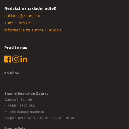
Redakcija (nakladni odjel)
nakladni@znanje.hr
+385 1 3689 511
Informacije za autore / Rukopisi
Pratite nas:
KNJIŽARE
Znanje Bookshop Zagreb
Gajeva 1, Zagreb
t:
+385 1 5577 953
m:
bookshop@znanje.hr
rv: pon-pet 08:00-20:00; sub 9:00-18:00
Znanje Pula