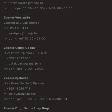
m:
frankopanska@znanje.hr
rv: pon - pet 08:00 - 20:00 ; sub 08:00 - 15:00
Znanje Westgate
Zaprešićka 2, Jablanovec
t:
+385 1 5504 440
m:
westgate@znanje.hr
rv: pon – ned* 10:00 – 21:00
Znanje Osijek Gacka
Ulica kneza Trpimira 20, Osijek
t:
+385 31 322 938
m:
osijek.gacka@znanje.hr
rv: pon - ned* 9:00 - 21:00
Znanje Bjelovar
Ulica Frana Supila 3, Bjelovar
t:
+385 43 295 718
m:
bjelovar@znanje.hr
rv: pon - pet 08:00 - 20:00 ; sub 08:00 - 14:00
Znanje Dugo Selo – Stop Shop