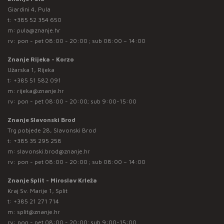
Giardini 4, Pula
t:
+385 52 354 650
m:
pula@znanje.hr
rv: pon - pet 08:00 - 20:00 ; sub 08:00 – 14:00
Znanje Rijeka - Korzo
Užarska 1, Rijeka
t:
+385 51 582 091
m:
rijeka@znanje.hr
rv: pon - pet 08:00 - 20:00; sub 9:00-15:00
Znanje Slavonski Brod
Trg pobjede 28, Slavonski Brod
t:
+385 35 295 258
m:
slavonski.brod@znanje.hr
rv: pon - pet 08:00 - 20:00 ; sub 08:00 – 14:00
Znanje Split - Miroslav Krleža
Kraj Sv. Marije 1, Split
t:
+385 21 271 714
m:
split@znanje.hr
rv: pon - pet 08:00 - 20:00; sub 9:00-15:00