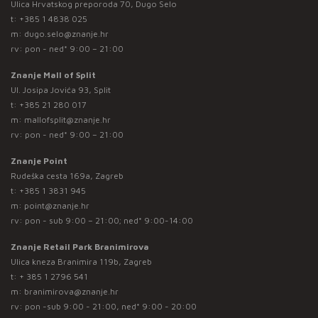
Ulica Hrvatskog preporoda 70, Dugo Selo
t:
+385 1 4838 025
m:
dugo.selo@znanje.hr
rv: pon - ned* 9:00 – 21:00
Znanje Mall of Split
Ul. Josipa Jovića 93, Split
t:
+385 21 280 017
m:
mallofsplit@znanje.hr
rv: pon - ned* 9:00 – 21:00
Znanje Point
Rudeška cesta 169a, Zagreb
t:
+385 1 3831 945
m:
point@znanje.hr
rv: pon - sub 9:00 – 21:00; ned* 9:00-14:00
Znanje Retail Park Branimirova
Ulica kneza Branimira 119b, Zagreb
t:
+ 385 1 2796 541
m:
branimirova@znanje.hr
rv: pon -sub 9:00 - 21:00, ned* 9:00 - 20:00