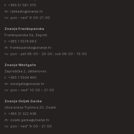
t:
+385 51 581 370
m:
rijekaztc@znanje.hr
rv: pon - ned* 9:00-21:00
Znanje Frankopanska
Frankopanska 5a, Zagreb
t:
+385 1 5574 883
m:
frankopanska@znanje.hr
rv: pon - pet 08:00 - 20:00 ; sub 08:00 - 15:00
Znanje Westgate
Zaprešićka 2, Jablanovec
t:
+385 1 5504 440
m:
westgate@znanje.hr
rv: pon – ned* 10:00 – 21:00
Znanje Osijek Gacka
Ulica kneza Trpimira 20, Osijek
t:
+385 31 322 938
m:
osijek.gacka@znanje.hr
rv: pon - ned* 9:00 - 21:00