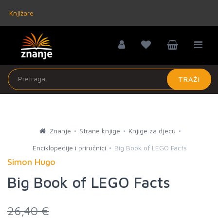
Knjižare
TRAŽI
Znanje
Strane knjige
Knjige za djecu
Enciklopedije i priručnici
Big Book of LEGO Facts
Simon Hugo
Big Book of LEGO Facts
26,40 €