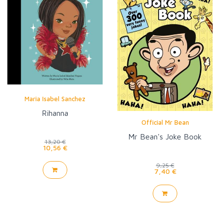
Maria Isabel Sanchez
Rihanna
Official Mr Bean
Mr Bean's Joke Book
13,20 €
10,56 €
9,25 €
7,40 €