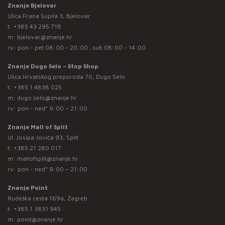
Znanje Bjelovar
Ulica Frana Supila 3, Bjelovar
t:
+385 43 295 718
m:
bjelovar@znanje.hr
rv: pon - pet 08:00 - 20:00 ; sub 08:00 - 14:00
Znanje Dugo Selo – Stop Shop
Ulica Hrvatskog preporoda 70, Dugo Selo
t:
+385 1 4838 025
m:
dugo.selo@znanje.hr
rv: pon - ned* 9:00 – 21:00
Znanje Mall of Split
Ul. Josipa Jovića 93, Split
t:
+385 21 280 017
m:
mallofsplit@znanje.hr
rv: pon - ned* 9:00 – 21:00
Znanje Point
Rudeška cesta 169a, Zagreb
t:
+385 1 3831 945
m:
point@znanje.hr