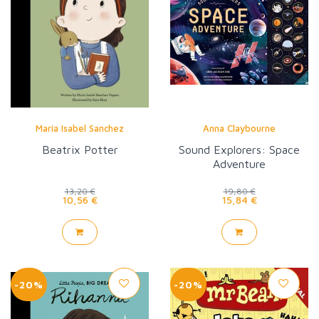
Maria Isabel Sanchez
Anna Claybourne
Beatrix Potter
Sound Explorers: Space
Adventure
13,20 €
19,80 €
10,56 €
15,84 €
-20%
-20%