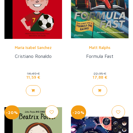
Maria Isabel Sanchez
Matt Ralphs
Cristiano Ronaldo
Formula Fast
14,49 €
22,35 €
11,59 €
17,88 €
-20%
-20%