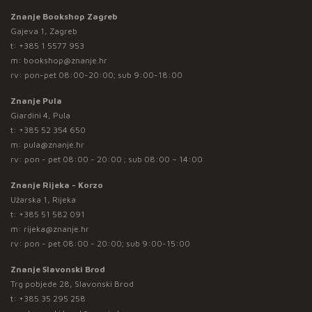
Znanje Bookshop Zagreb
Gajeva 1, Zagreb
t:
+385 1 5577 953
m:
bookshop@znanje.hr
rv: pon-pet 08:00-20:00; sub 9:00-18:00
Znanje Pula
Giardini 4, Pula
t:
+385 52 354 650
m:
pula@znanje.hr
rv: pon - pet 08:00 - 20:00 ; sub 08:00 – 14:00
Znanje Rijeka - Korzo
Užarska 1, Rijeka
t:
+385 51 582 091
m:
rijeka@znanje.hr
rv: pon - pet 08:00 - 20:00; sub 9:00-15:00
Znanje Slavonski Brod
Trg pobjede 28, Slavonski Brod
t:
+385 35 295 258