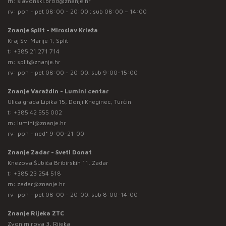
m:
slavonski.brod@znanje.hr
rv: pon - pet 08:00 - 20:00 ; sub 08:00 – 14:00
Znanje Split - Miroslav Krleža
Kraj Sv. Marije 1, Split
t:
+385 21 271 714
m:
split@znanje.hr
rv: pon - pet 08:00 - 20:00; sub 9:00-15:00
Znanje Varaždin - Lumini centar
Ulica grada Lipika 15, Donji Kneginec, Turčin
t:
+385 42 555 002
m:
lumini@znanje.hr
rv: pon - ned* 9:00-21:00
Znanje Zadar - Sveti Donat
Knezova Šubića Bribirskih 11, Zadar
t:
+385 23 254 518
m:
zadar@znanje.hr
rv: pon - pet 08:00 - 20:00; sub 8:00-14:00
Znanje Rijeka ZTC
Zvonimirova 3, Rijeka