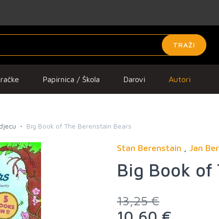
TRAŽI
gračke
Papirnica / Škola
Darovi
Autori
 djecu
Big Book of The Berenstain Bears
Stan Berenstain
,
Jan Ber
Big Book of
13,25 €
10,60 €