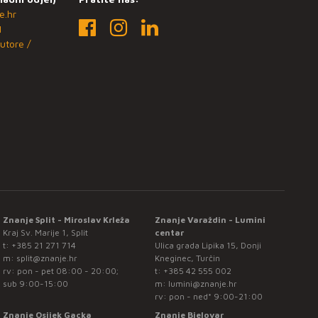
e.hr
1
utore /
Znanje Split - Miroslav Krleža
Znanje Varaždin - Lumini
Kraj Sv. Marije 1, Split
centar
t:
+385 21 271 714
Ulica grada Lipika 15, Donji
m:
split@znanje.hr
Kneginec, Turčin
rv: pon - pet 08:00 - 20:00;
t:
+385 42 555 002
sub 9:00-15:00
m:
lumini@znanje.hr
rv: pon - ned* 9:00-21:00
Znanje Osijek Gacka
Znanje Bjelovar