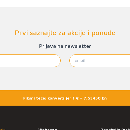
Prvi saznajte za akcije i ponude
Prijava na newsletter
Fiksni tečaj konverzije: 1 € = 7,53450 kn
nja
Webshop
Redakcija (nak