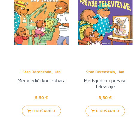
,
,
Stan Berenstain
Jan
Stan Berenstain
Jan
Berenstain
Berenstain
Medvjedići kod zubara
Medvjedići i previše
televizije
5,50 €
5,50 €
U KOŠARICU
U KOŠARICU