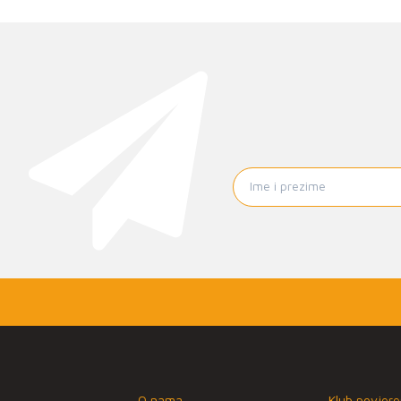
O nama
Klub povjere