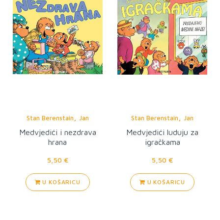
,
,
Stan Berenstain
Jan
Stan Berenstain
Jan
Berenstain
Berenstain
Medvjedići i nezdrava
Medvjedići luduju za
hrana
igračkama
5,50 €
5,50 €
U KOŠARICU
U KOŠARICU