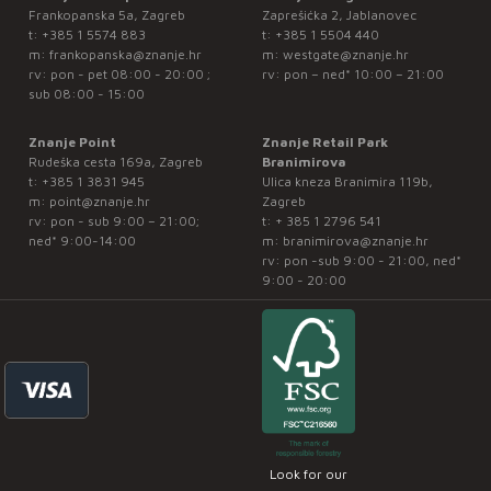
Frankopanska 5a, Zagreb
Zaprešićka 2, Jablanovec
t:
+385 1 5574 883
t:
+385 1 5504 440
m:
frankopanska@znanje.hr
m:
westgate@znanje.hr
rv: pon - pet 08:00 - 20:00 ;
rv: pon – ned* 10:00 – 21:00
sub 08:00 - 15:00
Znanje Point
Znanje Retail Park
Rudeška cesta 169a, Zagreb
Branimirova
t:
+385 1 3831 945
Ulica kneza Branimira 119b,
m:
point@znanje.hr
Zagreb
rv: pon - sub 9:00 – 21:00;
t:
+ 385 1 2796 541
ned* 9:00-14:00
m:
branimirova@znanje.hr
rv: pon -sub 9:00 - 21:00, ned*
9:00 - 20:00
Look for our