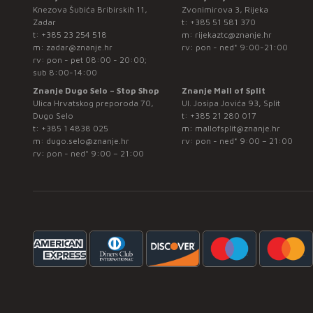
Knezova Šubića Bribirskih 11,
Zvonimirova 3, Rijeka
Zadar
t:
+385 51 581 370
t:
+385 23 254 518
m:
rijekaztc@znanje.hr
m:
zadar@znanje.hr
rv: pon - ned* 9:00-21:00
rv: pon - pet 08:00 - 20:00;
sub 8:00-14:00
Znanje Dugo Selo – Stop Shop
Znanje Mall of Split
Ulica Hrvatskog preporoda 70,
Ul. Josipa Jovića 93, Split
Dugo Selo
t:
+385 21 280 017
t:
+385 1 4838 025
m:
mallofsplit@znanje.hr
m:
dugo.selo@znanje.hr
rv: pon - ned* 9:00 – 21:00
rv: pon - ned* 9:00 – 21:00