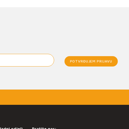
POTVRĐUJEM PRIJAVU
ladni odjel)
Pratite nas: