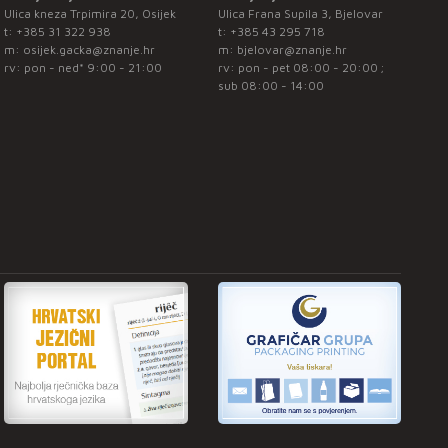
Ulica kneza Trpimira 20, Osijek
Ulica Frana Supila 3, Bjelovar
t:
+385 31 322 938
t:
+385 43 295 718
m:
osijek.gacka@znanje.hr
m:
bjelovar@znanje.hr
rv: pon - ned* 9:00 - 21:00
rv: pon - pet 08:00 - 20:00 ;
sub 08:00 - 14:00