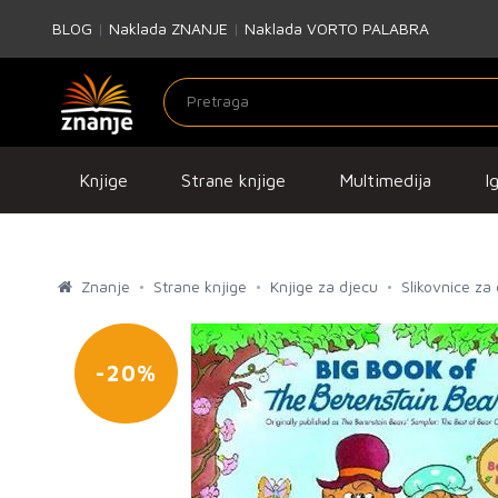
BLOG
|
Naklada ZNANJE
|
Naklada VORTO PALABRA
Knjige
Strane knjige
Multimedija
I
Znanje
Strane knjige
Knjige za djecu
Slikovnice za
-20%