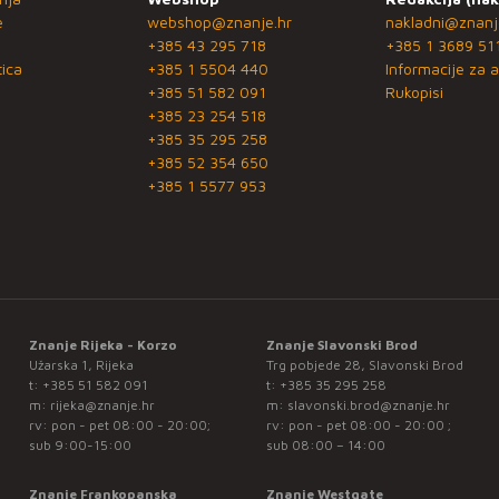
e
webshop@znanje.hr
nakladni@znanj
+385 43 295 718
+385 1 3689 51
ica
+385 1 5504 440
Informacije za a
+385 51 582 091
Rukopisi
+385 23 254 518
+385 35 295 258
+385 52 354 650
+385 1 5577 953
Znanje Rijeka - Korzo
Znanje Slavonski Brod
Užarska 1, Rijeka
Trg pobjede 28, Slavonski Brod
t:
+385 51 582 091
t:
+385 35 295 258
m:
rijeka@znanje.hr
m:
slavonski.brod@znanje.hr
rv: pon - pet 08:00 - 20:00;
rv: pon - pet 08:00 - 20:00 ;
sub 9:00-15:00
sub 08:00 – 14:00
Znanje Frankopanska
Znanje Westgate