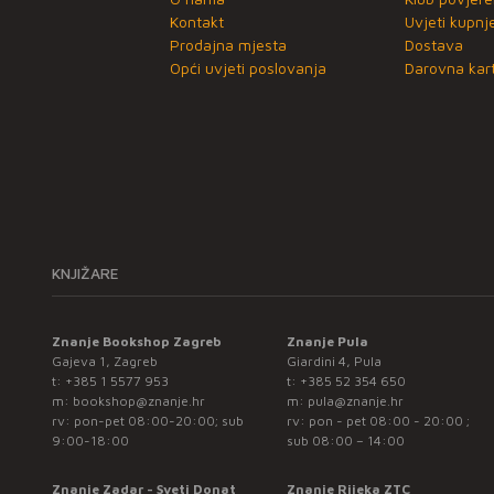
Kontakt
Uvjeti kupnj
Prodajna mjesta
Dostava
Opći uvjeti poslovanja
Darovna kart
KNJIŽARE
Znanje Bookshop Zagreb
Znanje Pula
Gajeva 1, Zagreb
Giardini 4, Pula
t:
+385 1 5577 953
t:
+385 52 354 650
m:
bookshop@znanje.hr
m:
pula@znanje.hr
rv: pon-pet 08:00-20:00; sub
rv: pon - pet 08:00 - 20:00 ;
9:00-18:00
sub 08:00 – 14:00
Znanje Zadar - Sveti Donat
Znanje Rijeka ZTC