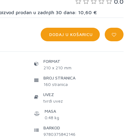
0.0
proizvod prodan u zadnjih 30 dana: 10,60 €
DODAJ U KOŠARICU
FORMAT
210 x 210 mm
BROJ STRANICA
160
stranica
UVEZ
tvrdi uvez
MASA
0.48 kg
BARKOD
9780375842146