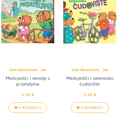
,
,
Stan Berenstain
Jan
Stan Berenstain
Jan
Berenstain
Berenstain
Medvjedići i nevolje s
Medvjedići i zelenooko
prijateljima
čudovište
5,50 €
5,50 €
U KOŠARICU
U KOŠARICU