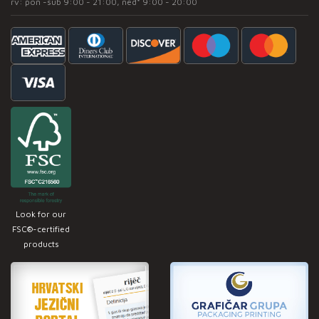
rv: pon -sub 9:00 - 21:00, ned* 9:00 - 20:00
Look for our
FSC®-certified
products