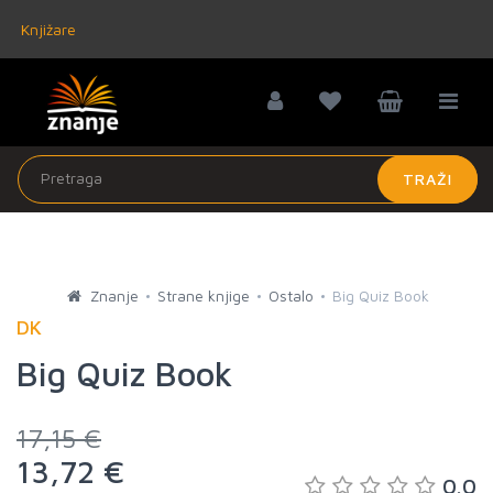
Knjižare
TRAŽI
Znanje
Strane knjige
Ostalo
Big Quiz Book
DK
Big Quiz Book
17,15 €
13,72 €
0.0