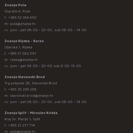
Znanje Pula
Giardini 4, Pula
t:
+385 52 354 650
m:
pula@znanje.hr
rv: pon - pet 08:00 - 20:00 ; sub 08:00 – 14:00
Znanje Rijeka - Korzo
Užarska 1, Rijeka
t:
+385 51 582 091
m:
rijeka@znanje.hr
rv: pon - pet 08:00 - 20:00; sub 9:00-15:00
Znanje Slavonski Brod
Trg pobjede 28, Slavonski Brod
t:
+385 35 295 258
m:
slavonski.brod@znanje.hr
rv: pon - pet 08:00 - 20:00 ; sub 08:00 – 14:00
Znanje Split - Miroslav Krleža
Kraj Sv. Marije 1, Split
t:
+385 21 271 714
m:
split@znanje.hr