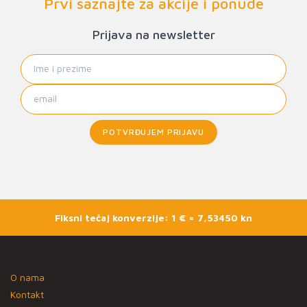
Prvi saznajte za akcije i ponude
Prijava na newsletter
POTVRĐUJEM PRIJAVU
Fiksni tečaj konverzije: 1 € = 7,53450 kn
O nama
Kontakt