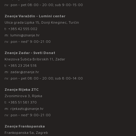
rv: pon - pet 08:00 - 20:00; sub 9:00-15:00
Znanje Varaždin - Lumini centar
Ulica grada Lipika 15, Donji Kneginec, Turčin
t:
+385 42 555 002
m:
lumini@znanje.hr
rv: pon - ned* 9:00-21:00
Znanje Zadar - Sveti Donat
Knezova Šubića Bribirskih 11, Zadar
t:
+385 23 254 518
m:
zadar@znanje.hr
rv: pon - pet 08:00 - 20:00; sub 8:00-14:00
Znanje Rijeka ZTC
Zvonimirova 3, Rijeka
t:
+385 51 581 370
m:
rijekaztc@znanje.hr
rv: pon - ned* 9:00-21:00
Znanje Frankopanska
Frankopanska 5a, Zagreb