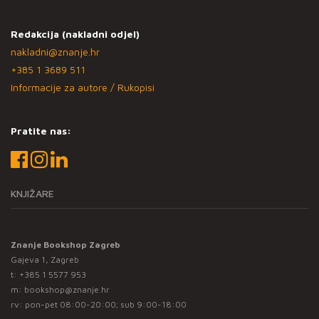
Redakcija (nakladni odjel)
nakladni@znanje.hr
+385 1 3689 511
Informacije za autore / Rukopisi
Pratite nas:
KNJIŽARE
Znanje Bookshop Zagreb
Gajeva 1, Zagreb
t:
+385 1 5577 953
m:
bookshop@znanje.hr
rv: pon-pet 08:00-20:00; sub 9:00-18:00