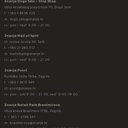
Znanje Dugo Selo – Stop Shop
Ulica Hrvatskog preporoda 70, Dugo Selo
t:
+385 1 4838 025
m:
dugo.selo@znanje.hr
rv: pon - ned* 9:00 – 21:00
Znanje Mall of Split
Ul. Josipa Jovića 93, Split
t:
+385 21 280 017
m:
mallofsplit@znanje.hr
rv: pon - ned* 9:00 – 21:00
Znanje Point
Rudeška cesta 169a, Zagreb
t:
+385 1 3831 945
m:
point@znanje.hr
rv: pon - sub 9:00 – 21:00; ned* 9:00-14:00
Znanje Retail Park Branimirova
Ulica kneza Branimira 119b, Zagreb
t:
+ 385 1 2796 541
m:
branimirova@znanje.hr