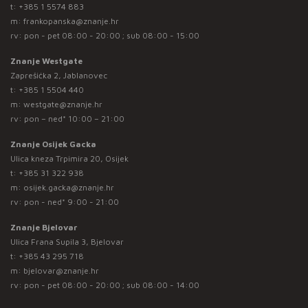
t:
+385 1 5574 883
m:
frankopanska@znanje.hr
rv: pon - pet 08:00 - 20:00 ; sub 08:00 - 15:00
Znanje Westgate
Zaprešićka 2, Jablanovec
t:
+385 1 5504 440
m:
westgate@znanje.hr
rv: pon – ned* 10:00 – 21:00
Znanje Osijek Gacka
Ulica kneza Trpimira 20, Osijek
t:
+385 31 322 938
m:
osijek.gacka@znanje.hr
rv: pon - ned* 9:00 - 21:00
Znanje Bjelovar
Ulica Frana Supila 3, Bjelovar
t:
+385 43 295 718
m:
bjelovar@znanje.hr
rv: pon - pet 08:00 - 20:00 ; sub 08:00 - 14:00