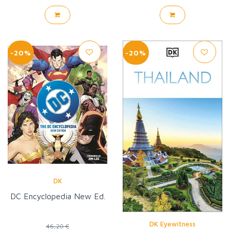
-20%
-20%
DK
DC Encyclopedia New Ed.
DK Eyewitness
46,20 €