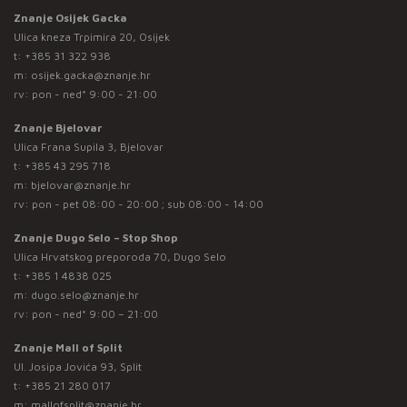
Znanje Osijek Gacka
Ulica kneza Trpimira 20, Osijek
t:
+385 31 322 938
m:
osijek.gacka@znanje.hr
rv: pon - ned* 9:00 - 21:00
Znanje Bjelovar
Ulica Frana Supila 3, Bjelovar
t:
+385 43 295 718
m:
bjelovar@znanje.hr
rv: pon - pet 08:00 - 20:00 ; sub 08:00 - 14:00
Znanje Dugo Selo – Stop Shop
Ulica Hrvatskog preporoda 70, Dugo Selo
t:
+385 1 4838 025
m:
dugo.selo@znanje.hr
rv: pon - ned* 9:00 – 21:00
Znanje Mall of Split
Ul. Josipa Jovića 93, Split
t:
+385 21 280 017
m:
mallofsplit@znanje.hr