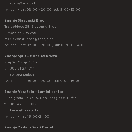
m:
rijeka@znanje.hr
rv: pon - pet 08:00 - 20:00; sub 9:00-15:00
Znanje Slavonski Brod
Trg pobjede 28, Slavonski Brod
t:
+385 35 295 258
m:
slavonski.brod@znanje.hr
rv: pon - pet 08:00 - 20:00 ; sub 08:00 – 14:00
Znanje Split - Miroslav Krleža
Kraj Sv. Marije 1, Split
t:
+385 21 271 714
m:
split@znanje.hr
rv: pon - pet 08:00 - 20:00; sub 9:00-15:00
Znanje Varaždin - Lumini centar
Ulica grada Lipika 15, Donji Kneginec, Turčin
t:
+385 42 555 002
m:
lumini@znanje.hr
rv: pon - ned* 9:00-21:00
Znanje Zadar - Sveti Donat