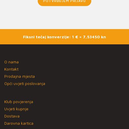
POTVRĐUJEM PRIJAVU
Fiksni tečaj konverzije: 1 € = 7,53450 kn
O nama
Kontakt
Prodajna mjesta
Opći uvjeti poslovanja
Klub povjerenja
Uvjeti kupnje
Dostava
Darovna kartica