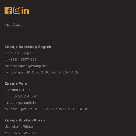
KNJIŽARE
Znanje Bookshop Zagreb
Gajeva 1, Zagreb
t:
+385 1 5577 953
m:
bookshop@znanje.hr
rv: pon-pet 08:00-20:00; sub 9:00-18:00
Znanje Pula
Giardini 4, Pula
t:
+385 52 354 650
m:
pula@znanje.hr
rv: pon - pet 08:00 - 20:00 ; sub 08:00 – 14:00
Znanje Rijeka - Korzo
Užarska 1, Rijeka
t:
+385 51 582 091