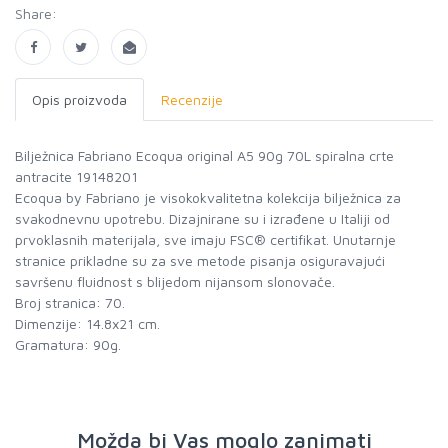
Share:
Opis proizvoda
Recenzije
Bilježnica Fabriano Ecoqua original A5 90g 70L spiralna crte
antracite 19148201
Ecoqua by Fabriano je visokokvalitetna kolekcija bilježnica za
svakodnevnu upotrebu. Dizajnirane su i izrađene u Italiji od
prvoklasnih materijala, sve imaju FSC® certifikat. Unutarnje
stranice prikladne su za sve metode pisanja osiguravajući
savršenu fluidnost s blijedom nijansom slonovače.
Broj stranica: 70.
Dimenzije: 14.8x21 cm.
Gramatura: 90g.
Možda bi Vas moglo zanimati