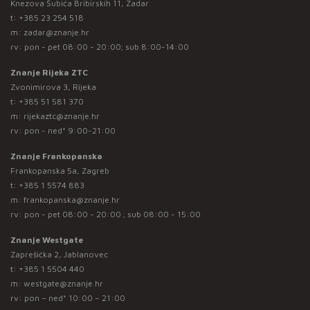
Knezova Šubića Bribirskih 11, Zadar
t:
+385 23 254 518
m:
zadar@znanje.hr
rv: pon - pet 08:00 - 20:00; sub 8:00-14:00
Znanje Rijeka ZTC
Zvonimirova 3, Rijeka
t:
+385 51 581 370
m:
rijekaztc@znanje.hr
rv: pon - ned* 9:00-21:00
Znanje Frankopanska
Frankopanska 5a, Zagreb
t:
+385 1 5574 883
m:
frankopanska@znanje.hr
rv: pon - pet 08:00 - 20:00 ; sub 08:00 - 15:00
Znanje Westgate
Zaprešićka 2, Jablanovec
t:
+385 1 5504 440
m:
westgate@znanje.hr
rv: pon – ned* 10:00 – 21:00