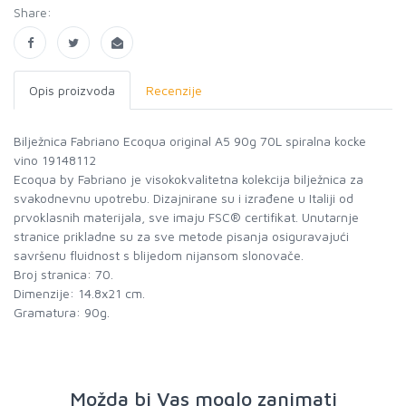
Share:
Opis proizvoda
Recenzije
Bilježnica Fabriano Ecoqua original A5 90g 70L spiralna kocke
vino 19148112
Ecoqua by Fabriano je visokokvalitetna kolekcija bilježnica za
svakodnevnu upotrebu. Dizajnirane su i izrađene u Italiji od
prvoklasnih materijala, sve imaju FSC® certifikat. Unutarnje
stranice prikladne su za sve metode pisanja osiguravajući
savršenu fluidnost s blijedom nijansom slonovače.
Broj stranica: 70.
Dimenzije: 14.8x21 cm.
Gramatura: 90g.
Možda bi Vas moglo zanimati