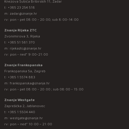
Knezova Šubića Bribirskih 11, Zadar
t:
+385 23 254 518
m:
zadar@znanje.hr
rv: pon - pet 08:00 - 20:00; sub 8:00-14:00
Znanje Rijeka ZTC
Zvonimirova 3, Rijeka
t:
+385 51 581 370
m:
rijekaztc@znanje.hr
rv: pon - ned* 9:00-21:00
Znanje Frankopanska
Frankopanska 5a, Zagreb
t:
+385 1 5574 883
m:
frankopanska@znanje.hr
rv: pon - pet 08:00 - 20:00 ; sub 08:00 - 15:00
Znanje Westgate
Zaprešićka 2, Jablanovec
t:
+385 1 5504 440
m:
westgate@znanje.hr
rv: pon – ned* 10:00 – 21:00