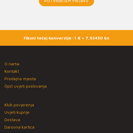
POTVRĐUJEM PRIJAVU
Fiksni tečaj konverzije: 1 € = 7,53450 kn
O nama
Kontakt
Prodajna mjesta
Opći uvjeti poslovanja
Klub povjerenja
Uvjeti kupnje
Dostava
Darovna kartica