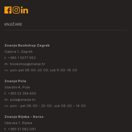
KNJIŽARE
Znanje Bookshop Zagreb
Gajeva 1, Zagreb
t:
+385 1 5577 953
m:
bookshop@znanje.hr
rv: pon-pet 08:00-20:00; sub 9:00-18:00
Znanje Pula
Giardini 4, Pula
t:
+385 52 354 650
m:
pula@znanje.hr
rv: pon - pet 08:00 - 20:00 ; sub 08:00 – 14:00
Znanje Rijeka - Korzo
Užarska 1, Rijeka
t:
+385 51 582 091