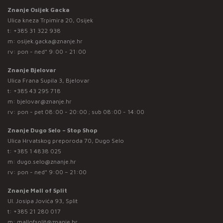
Znanje Osijek Gacka
Ulica kneza Trpimira 20, Osijek
t:
+385 31 322 938
m:
osijek.gacka@znanje.hr
rv: pon - ned* 9:00 - 21:00
Znanje Bjelovar
Ulica Frana Supila 3, Bjelovar
t:
+385 43 295 718
m:
bjelovar@znanje.hr
rv: pon - pet 08:00 - 20:00 ; sub 08:00 - 14:00
Znanje Dugo Selo – Stop Shop
Ulica Hrvatskog preporoda 70, Dugo Selo
t:
+385 1 4838 025
m:
dugo.selo@znanje.hr
rv: pon - ned* 9:00 – 21:00
Znanje Mall of Split
Ul. Josipa Jovića 93, Split
t:
+385 21 280 017
m:
mallofsplit@znanje.hr