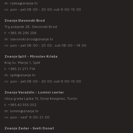
m:
rijeka@znanje.hr
rv: pon - pet 08:00 - 20:00; sub 9:00-15:00
Znanje Slavonski Brod
Trg pobjede 28, Slavonski Brod
t:
+385 35 295 258
m:
slavonski.brod@znanje.hr
rv: pon - pet 08:00 - 20:00 ; sub 08:00 – 14:00
Znanje Split - Miroslav Krleža
Kraj Sv. Marije 1, Split
t:
+385 21 271 714
m:
split@znanje.hr
rv: pon - pet 08:00 - 20:00; sub 9:00-15:00
Znanje Varaždin - Lumini centar
Ulica grada Lipika 15, Donji Kneginec, Turčin
t:
+385 42 555 002
m:
lumini@znanje.hr
rv: pon - ned* 9:00-21:00
Znanje Zadar - Sveti Donat