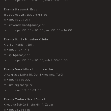
rv: pon - pet 08:00 - 20:00; sub 9:00-15:00
Znanje Slavonski Brod
Trg pobjede 28, Slavonski Brod
t:
+385 35 295 258
m:
slavonski.brod@znanje.hr
rv: pon - pet 08:00 - 20:00 ; sub 08:00 – 14:00
Znanje Split - Miroslav Krleža
Kraj Sv. Marije 1, Split
t:
+385 21 271 714
m:
split@znanje.hr
rv: pon - pet 08:00 - 20:00; sub 9:00-15:00
Znanje Varaždin - Lumini centar
Ulica grada Lipika 15, Donji Kneginec, Turčin
t:
+385 42 555 002
m:
lumini@znanje.hr
rv: pon - ned* 9:00-21:00
Znanje Zadar - Sveti Donat
Knezova Šubića Bribirskih 11, Zadar
t:
+385 23 254 518