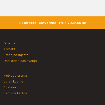
Fiksni tečaj konverzije: 1 € = 7,53450 kn
O nama
Kontakt
Prodajna mjesta
Opći uvjeti poslovanja
Klub povjerenja
Uvjeti kupnje
Dostava
Darovna kartica