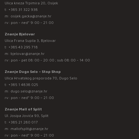
Ulica kneza Trpimira 20, Osijek
t:
+385 31 322 938
m:
osijek.gacka@znanje.hr
rv: pon - ned* 9:00 - 21:00
Znanje Bjelovar
Ulica Frana Supila 3, Bjelovar
t:
+385 43 295 718
m:
bjelovar@znanje.hr
rv: pon - pet 08:00 - 20:00 ; sub 08:00 - 14:00
Znanje Dugo Selo – Stop Shop
Ulica Hrvatskog preporoda 70, Dugo Selo
t:
+385 1 4838 025
m:
dugo.selo@znanje.hr
rv: pon - ned* 9:00 – 21:00
Znanje Mall of Split
Ul. Josipa Jovića 93, Split
t:
+385 21 280 017
m:
mallofsplit@znanje.hr
rv: pon - ned* 9:00 – 21:00