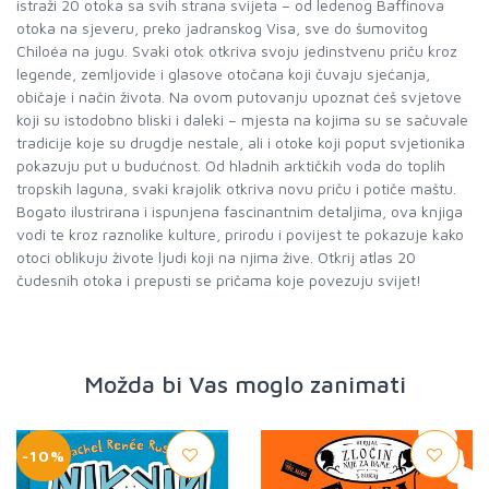
istraži 20 otoka sa svih strana svijeta – od ledenog Baffinova
otoka na sjeveru, preko jadranskog Visa, sve do šumovitog
Chiloéa na jugu. Svaki otok otkriva svoju jedinstvenu priču kroz
legende, zemljovide i glasove otočana koji čuvaju sjećanja,
običaje i način života. Na ovom putovanju upoznat ćeš svjetove
koji su istodobno bliski i daleki – mjesta na kojima su se sačuvale
tradicije koje su drugdje nestale, ali i otoke koji poput svjetionika
pokazuju put u budućnost. Od hladnih arktičkih voda do toplih
tropskih laguna, svaki krajolik otkriva novu priču i potiče maštu.
Bogato ilustrirana i ispunjena fascinantnim detaljima, ova knjiga
vodi te kroz raznolike kulture, prirodu i povijest te pokazuje kako
otoci oblikuju živote ljudi koji na njima žive. Otkrij atlas 20
čudesnih otoka i prepusti se pričama koje povezuju svijet!
Možda bi Vas moglo zanimati
-10%