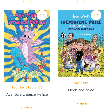
Ivan Živko
Leo i Lena Lavrenčič
Neobične priče
Avanture zmajice Fefice
14,99 €
17,85 €