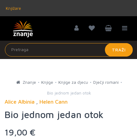
Knjižare
TRAŽI
Znanje
Knjige
Knjige za djecu
Dječji romani
Bio jednom jedan otok
Alice Albinia
,
Helen Cann
Bio jednom jedan otok
19,00 €