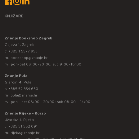
KNJIŽARE
Znanje Bookshop Zagreb
Gajeva 1, Zagreb
t:
+385 1 5577 953
m:
bookshop@znanje.hr
rv: pon-pet 08:00-20:00; sub 9:00-18:00
Znanje Pula
Giardini 4, Pula
t:
+385 52 354 650
m:
pula@znanje.hr
rv: pon - pet 08:00 - 20:00 ; sub 08:00 – 14:00
Znanje Rijeka - Korzo
Užarska 1, Rijeka
t:
+385 51 582 091
m:
rijeka@znanje.hr