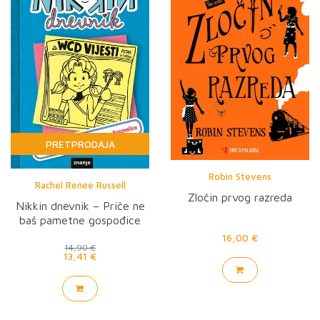
PRETPRODAJA
Robin Stevens
Rachel Renée Russell
Zločin prvog razreda
Nikkin dnevnik – Priče ne
baš pametne gospođice
Sveznalice
16,00 €
14,90 €
13,41 €