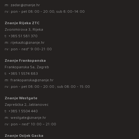
m:
zadar@znanje.hr
rv: pon - pet 08:00 - 20:00; sub 8:00-14:00
Znanje Rijeka ZTC
Zvonimirova 3, Rijeka
t:
+385 51 581 370
m:
rijekaztc@znanje.hr
rv: pon - ned* 9:00-21:00
Znanje Frankopanska
Frankopanska 5a, Zagreb
t:
+385 1 5574 883
m:
frankopanska@znanje.hr
rv: pon - pet 08:00 - 20:00 ; sub 08:00 - 15:00
Znanje Westgate
Zaprešićka 2, Jablanovec
t:
+385 1 5504 440
m:
westgate@znanje.hr
rv: pon – ned* 10:00 – 21:00
Znanje Osijek Gacka